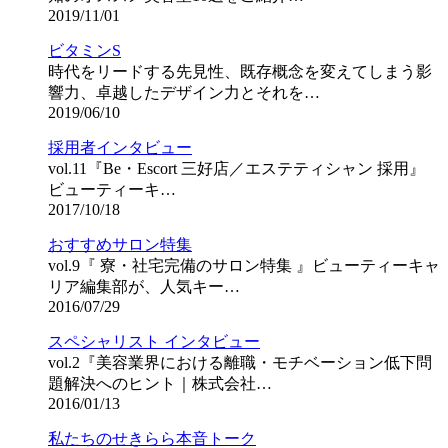
2019/11/01
ビタミンS
時代をリードする先見性、既存概念を変えてしまう影
響力、卓越したデザイン力とそれを…
2019/06/10
採用者インタビュー
vol.11『Be・Escort 三好店／エステティシャン 採用』
ビューティーキ…
2017/10/18
おすすめサロン特集
vol.9『 寮・社宅完備のサロン特集 』ビューティーキャ
リア編集部が、人気キー…
2016/07/29
スペシャリスト インタビュー
vol.2『美容業界における離職・モチベーション低下問
題解決へのヒント｜株式会社…
2016/01/13
私たちのせきらら本音トーク