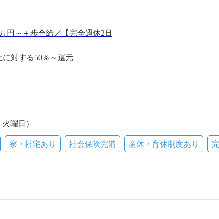
7万円～＋歩合給／【完全週休2日
に対する50％～還元
み】20万円～／【完全週休2日制】
み】18万円～／【完全週休2日制】
日：火曜日）
寮・社宅あり
社会保険完備
産休・育休制度あり
完
する50％～還元
元