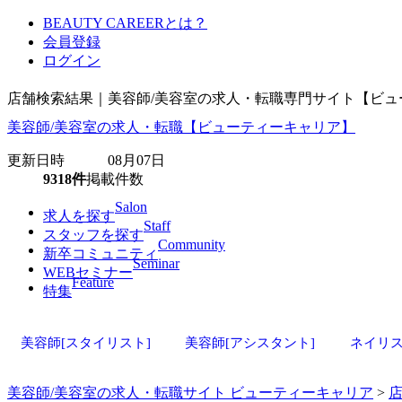
BEAUTY CAREERとは？
会員登録
ログイン
店舗検索結果｜美容師/美容室の求人・転職専門サイト【ビュ
美容師/美容室の求人・転職【ビューティーキャリア】
更新日時 08月07日
9318件
掲載件数
Salon
求人を探す
Staff
スタッフを探す
Community
新卒コミュニティ
Seminar
WEBセミナー
Feature
特集
美容師[スタイリスト]
美容師[アシスタント]
ネイリ
美容師/美容室の求人・転職サイト ビューティーキャリア
>