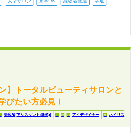
大型サロン
見学OK
経験者優遇
駅近
ープン】トータルビューティサロンと
学びたい方必見！
美容師[アシスタント(新卒)]
アイデザイナー
ネイリス
正
正
面
パ
面