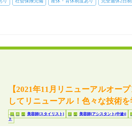
あり
社会保険完備
産休・育休制度あり
完全週休2日制
【2021年11月リニューアルオ
してリニューアル！色々な技術を
美容師[スタイリスト]
美容師[アシスタント(中途)]
正
面
パ
正
パ
ト