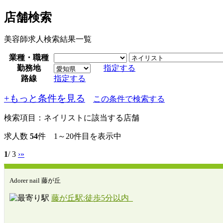
店舗検索
美容師求人検索結果一覧
業種・職種
勤務地
指定する
路線
指定する
+もっと条件を見る
この条件で検索する
検索項目：
ネイリストに該当する店舗
求人数
54
件 1～20件目を表示中
1
/ 3
›
»
Adorer nail 藤が丘
藤が丘駅:徒歩5分以内