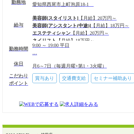
勤務地
愛知県西尾市上町泡原18-1
美容師[スタイリスト]
【月給】20万円～
給与
美容師[アシスタント(中途)]
【月給】18万円～
エステティシャン
【月給】20万円～
ネイリスト
【月給】18万円～
9:00 ～ 19:00 平日
アイデザイナー
【月給】18万円～
勤務時間
…
フロント・受付
【月給】19万円～
休日
月6～7日（毎週月曜+第1・3火曜）
夏季・冬季休暇
こだわり
賞与あり
交通費支給
セミナー補助あり
ポイント