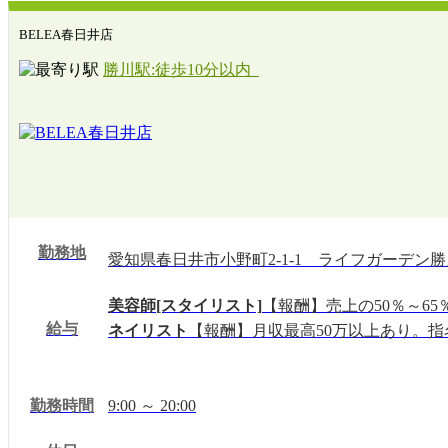
BELEA春日井店
勝川駅:徒歩10分以内
勤務地
愛知県春日井市小野町2-1-1 ライフガーデン勝
美容師[スタイリスト]
【報酬】売上の50％～65
給与
ネイリスト
【報酬】月収最高50万以上あり。指
勤務時間
9:00 ～ 20:00