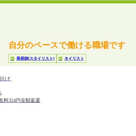
自分のペースで働ける職場です
美容師[スタイリスト]
ネイリスト
面
面
川1Ｆ
％
名料324円全額返還