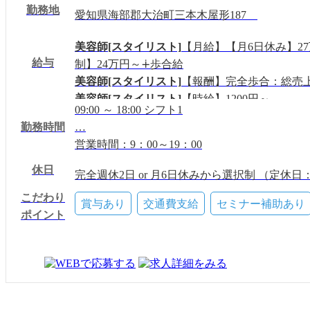
勤務地
愛知県海部郡大治町三本木屋形187
美容師[スタイリスト]
【月給】【月6日休み】2
給与
制】24万円～∔歩合給
美容師[スタイリスト]
【報酬】完全歩合：総売上
美容師[スタイリスト]
【時給】1200円～
09:00 ～ 18:00 シフト1
美容師[アシスタント(中途)]
【月給】【月6日休
勤務時間
…
18万円～
営業時間：9：00～19：00
美容師[アシスタント(中途)]
【時給】1000円～
美容師[アシスタント(新卒)]
【月給】【月6日休
休日
完全週休2日 or 月6日休みから選択制 （定休
16万5000円～
※土日休みの取得可能（要相談）
こだわり
アイデザイナー
【月給】23万円～
賞与あり
交通費支給
セミナー補助あり
有給(入社半年後から10日)
ポイント
アイデザイナー
【報酬】完全歩合：総売上に対
慶弔休暇
アイデザイナー
【時給】1200円～
ネイリスト
【報酬】完全歩合：売上の60％～還