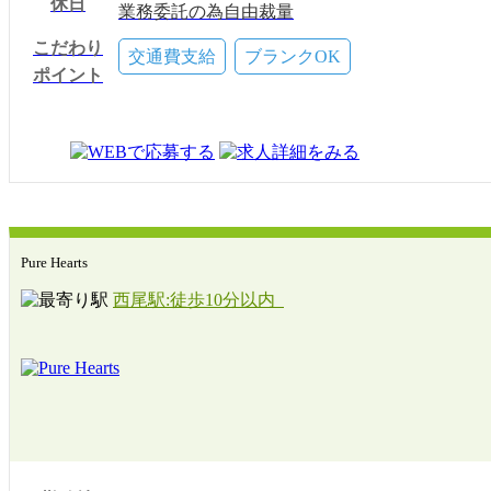
休日
業務委託の為自由裁量
こだわり
交通費支給
ブランクOK
ポイント
Pure Hearts
西尾駅:徒歩10分以内