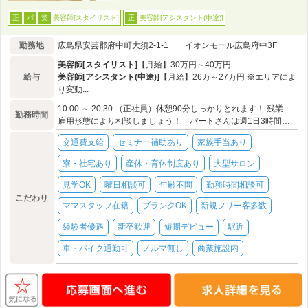
美容師[スタイリスト]
美容師[アシスタント(中途)]
正
パ
契
正
勤務地
広島県安芸郡府中町大須2-1-1 イオンモール広島府中3F
美容師[スタイリスト]
【月給】30万円～40万円
給与
美容師[アシスタント(中途)]
【月給】26万～27万円 ※エリアによ
り変動...
10:00 ～ 20:30 （正社員）休憩90分しっかりとれます！ 残業なし！
勤務時間
雇用形態により相談しましょう！ パートさんは週1日3時間程度～勤務OK
交通費支給
セミナー補助あり
家族手当あり
寮・社宅あり
産休・育休制度あり
大型サロン
見学OK
曜日相談可
年齢不問
勤務時間相談可
こだわり
ママスタッフ在籍
ブランクOK
新規フリー客多数
経験者優遇
新卒歓迎
短期デビュー
駅近
車・バイク通勤可
ノルマ無し
商業施設内