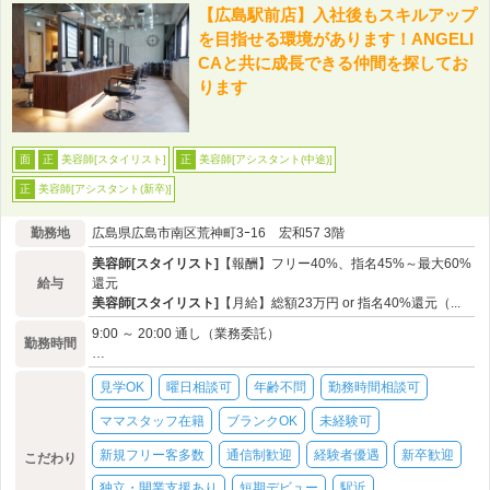
【広島駅前店】入社後もスキルアップ
を目指せる環境があります！ANGELI
CAと共に成長できる仲間を探してお
ります
美容師[スタイリスト]
美容師[アシスタント(中途)]
面
正
正
美容師[アシスタント(新卒)]
正
勤務地
広島県広島市南区荒神町3ｰ16 宏和57 3階
美容師[スタイリスト]
【報酬】フリー40%、指名45%～最大60%
給与
還元
美容師[スタイリスト]
【月給】総額23万円 or 指名40%還元（...
9:00 ～ 20:00 通し（業務委託）
勤務時間
…
見学OK
曜日相談可
年齢不問
勤務時間相談可
ママスタッフ在籍
ブランクOK
未経験可
新規フリー客多数
通信制歓迎
経験者優遇
新卒歓迎
こだわり
独立・開業支援あり
短期デビュー
駅近