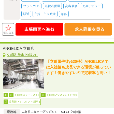
ブランクOK
経験者優遇
高客単価
短期デビュー
駅近
主婦・主夫歓迎
急募
ANGELICA 立町店
立町駅:徒歩1分以内
【立町電停徒歩30秒】ANGELICAで
は入社後も成長できる環境が整ってい
ます！働きやすいので定着率も高い！
美容師[スタイリスト]
美容師[アシスタント(中途)]
面
正
正
美容師[アシスタント(新卒)]
正
勤務地
広島県広島市中区立町4-4 DOLCE立町5階