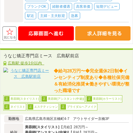
ブランクOK
経験者優遇
高客単価
短期デビュー
駅近
主婦・主夫歓迎
急募
うなじ矯正専門店ミース 広島駅前店
広島駅:徒歩1分以内
◆給与28万円〜◆完全週休2日制◆イ
ンセンティブ制度あり◆各種社保完備
＆有給消化推奨★働きやすい環境が整
った職場です
美容師[スタイリスト]
美容師[アシスタント(中途)]
美容師[カラーリスト]
正
正
正
ネイリスト
エステティシャン
ブライダルヘアメイク
正
正
正
勤務地
広島県広島市南区京橋町4-7 アウトサイダー京橋3F
美容師[スタイリスト]
【月給】28万円～
給与
美容師[アシスタント(中途)]
【月給】28万円～