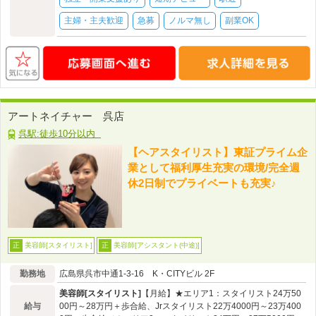
主婦・主夫歓迎
急募
ノルマ無し
副業OK
アートネイチャー 呉店
呉駅:徒歩10分以内
【ヘアスタイリスト】東証プライム企
業として福利厚生充実の環境/完全週
休2日制でプライベートも充実♪
美容師[スタイリスト]
美容師[アシスタント(中途)]
正
正
勤務地
広島県呉市中通1-3-16 K・CITYビル 2F
美容師[スタイリスト]
【月給】★エリア1：スタイリスト24万50
給与
00円～28万円＋歩合給、Jrスタイリスト22万4000円～23万400