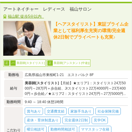
アートネイチャー レディース 福山サロン
福山駅:徒歩5分以内
【ヘアスタイリスト】東証プライム企
業として福利厚生充実の環境/完全週
休2日制でプライベートも充実♪
美容師[スタイリスト]
美容師[アシスタント(中途)]
正
パ
正
勤務地
広島県福山市東桜町1-21 エストパルク 8F
美容師[スタイリスト]
【月給】★エリア1：スタイリスト24万50
給与
00円～28万円＋歩合給、Jrスタイリスト22万4000円～23万400
0円＋歩合給／★エリア2：スタイリスト24万円～27万5000円...
勤務時間
9:40 ～ 18:40 休憩1時間
賞与あり
交通費支給
家族手当あり
社会保険完備
産休・育休制度あり
完全週休2日制
見学OK
曜日相談可
勤務時間相談可
ママスタッフ在籍
こだわり