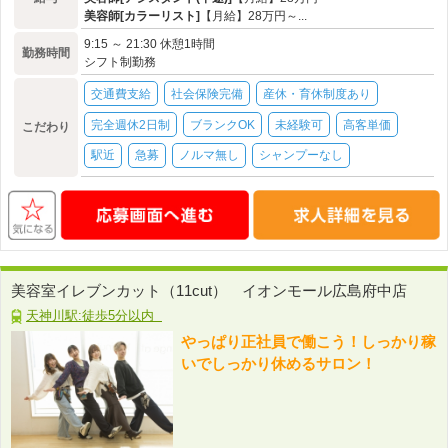
美容師[カラーリスト]
【月給】28万円～...
9:15 ～ 21:30 休憩1時間
勤務時間
シフト制勤務
交通費支給
社会保険完備
産休・育休制度あり
完全週休2日制
ブランクOK
未経験可
高客単価
こだわり
駅近
急募
ノルマ無し
シャンプーなし
美容室イレブンカット（11cut） イオンモール広島府中店
天神川駅:徒歩5分以内
やっぱり正社員で働こう！しっかり稼
いでしっかり休めるサロン！