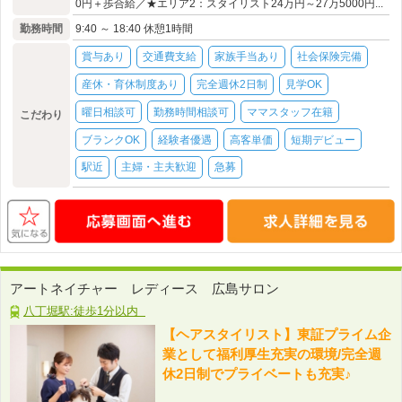
0円＋歩合給／★エリア2：スタイリスト24万円～27万5000円...
勤務時間
9:40 ～ 18:40 休憩1時間
賞与あり
交通費支給
家族手当あり
社会保険完備
産休・育休制度あり
完全週休2日制
見学OK
曜日相談可
勤務時間相談可
ママスタッフ在籍
こだわり
ブランクOK
経験者優遇
高客単価
短期デビュー
駅近
主婦・主夫歓迎
急募
アートネイチャー レディース 広島サロン
八丁堀駅:徒歩1分以内
【ヘアスタイリスト】東証プライム企
業として福利厚生充実の環境/完全週
休2日制でプライベートも充実♪