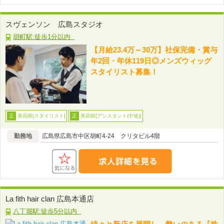
スヴェンソン 広島スタジオ
胡町駅:徒歩1分以内
【月給23.4万～30万】社保完備・賞与
年2回・年休119日◎メンズウィッグ
スタイリスト募集！
美容師[スタイリスト]
美容師[アシスタント(中途)]
正
正
勤務地
広島県広島市中区胡町4-24 クリタビル4階
La fith hair clan 広島本通店
八丁堀駅:徒歩5分以内