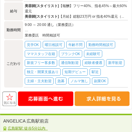
美容師[スタイリスト]
【報酬】フリー40%、指名45%～最大60%
給与
還元
美容師[スタイリスト]
【月給】総額23万円 or 指名40%還元（...
9:00 ～ 20:00 通し（業務委託）
勤務時間
…
業務委託 時間相談可
見学OK
曜日相談可
年齢不問
勤務時間相談可
ママスタッフ在籍
ブランクOK
未経験可
新規フリー客多数
通信制歓迎
経験者優遇
新卒歓迎
こだわり
独立・開業支援あり
短期デビュー
駅近
主婦・主夫歓迎
急募
ノルマ無し
副業OK
ANGELICA 広島駅前店
広島駅駅:徒歩5分以内