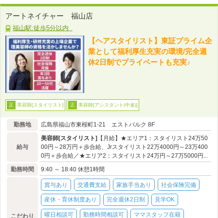
アートネイチャー 福山店
福山駅:徒歩5分以内
【ヘアスタイリスト】東証プライム企
業として福利厚生充実の環境/完全週
休2日制でプライベートも充実♪
美容師[スタイリスト]
美容師[アシスタント(中途)]
正
正
勤務地
広島県福山市東桜町1-21 エストパルク 8F
美容師[スタイリスト]
【月給】★エリア1：スタイリスト24万50
給与
00円～28万円＋歩合給、Jrスタイリスト22万4000円～23万400
0円＋歩合給／★エリア2：スタイリスト24万円～27万5000円...
勤務時間
9:40 ～ 18:40 休憩1時間
賞与あり
交通費支給
家族手当あり
社会保険完備
産休・育休制度あり
完全週休2日制
見学OK
曜日相談可
勤務時間相談可
ママスタッフ在籍
こだわり