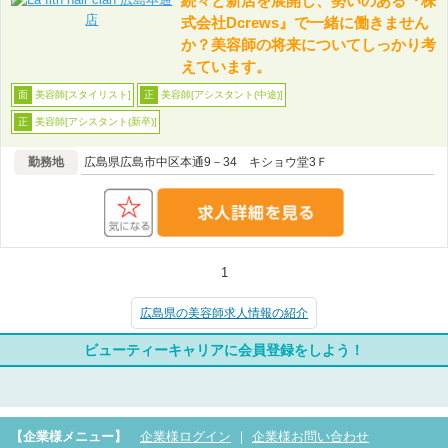
続々と新店を展開し、勢いのある『株
式会社Dcrews』で一緒に働きません
か？美容師の将来についてしっかり考
えています。
美容師[スタイリスト]
美容師[アシスタント(中途)]
面
正
美容師[アシスタント(新卒)]
正
勤務地
広島県広島市中区本通9－34 キショウ堂3Ｆ
1
広島県の美容師求人情報の紹介
ビューティーキャリアに会員登録をしよう！
【企業様メニュー】
企業様ログイン
｜
企業様お問い合わせ