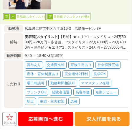
美容師[スタイリスト]
美容師[アシスタント(中途)]
正
パ
正
勤務地
広島県広島市中区八丁堀16-3 広島第一ビル 3F
美容師[スタイリスト]
【月給】★エリア1：スタイリスト24万50
給与
00円～28万円＋歩合給、Jrスタイリスト22万4000円～23万400
0円＋歩合給／★エリア2：スタイリスト24万円～27万5000円...
勤務時間
9:40 ～ 18:40 休憩1時間
賞与あり
交通費支給
家族手当あり
社会保険完備
産休・育休制度あり
完全週休2日制
見学OK
曜日相談可
勤務時間相談可
ママスタッフ在籍
こだわり
ブランクOK
経験者優遇
高客単価
短期デビュー
駅近
主婦・主夫歓迎
急募