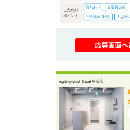
賞与あり
交通費支給
こだわり
ポイント
完全週休2日制
大型サ
eight eyelash＆nail 横浜店