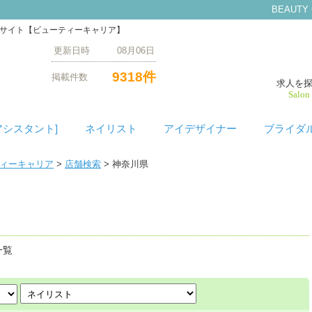
BEAUTY
門サイト【ビューティーキャリア】
更新日時 08月06日
9318件
掲載件数
求人を
Salon
アシスタント]
ネイリスト
アイデザイナー
ブライダ
ティーキャリア
>
店舗検索
> 神奈川県
索
一覧