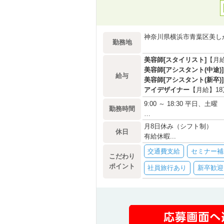
神奈川県横浜市青葉区美しが
勤務地
美容師[スタイリスト]
【月
美容師[アシスタント(中途)]
給与
美容師[アシスタント(新卒)]
アイデザイナー
【月給】18
9:00 ～ 18:30 平日、土曜
勤務時間
…
月8日休み（シフト制）
休日
有給休暇...
交通費支給
セミナー補
こだわり
ポイント
社員旅行あり
新卒歓迎