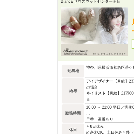
Bianca サウスウッドセンター南店
神奈川県横浜市都筑区茅ケ崎
勤務地
アイデザイナー
【月給】2
の場合
給与
ネイリスト
【月給】21万
合
10:00 ～ 21:00 平日／実
勤務時間
…
早番・遅番あり
月8日休み
休日
※連休OK、土日休み可能（要