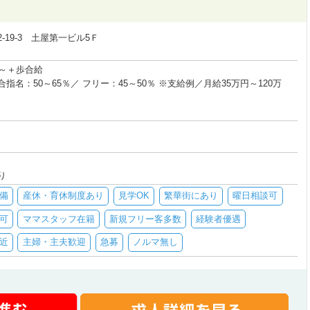
19-3 土屋第一ビル5Ｆ
円～＋歩合給
指名：50～65％／ フリー：45～50％ ※支給例／月給35万円～120万
り
備
産休・育休制度あり
見学OK
繁華街にあり
曜日相談可
可
ママスタッフ在籍
新規フリー客多数
経験者優遇
近
主婦・主夫歓迎
急募
ノルマ無し