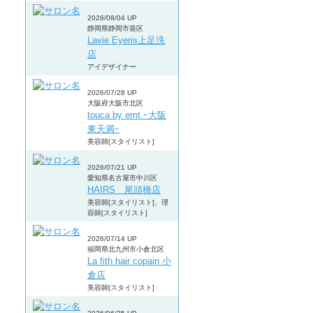
2026/08/04 UP
静岡県静岡市葵区
Lavie Eyeris上足洗
店
アイデザイナー
2026/07/28 UP
大阪府大阪市北区
touca by emt ｰ大阪
東天満ｰ
美容師[スタイリスト]
2026/07/21 UP
愛知県名古屋市中川区
HAIRS 尾頭橋店
美容師[スタイリスト]、理
容師[スタイリスト]
2026/07/14 UP
福岡県北九州市小倉北区
La fith hair copain 小
倉店
美容師[スタイリスト]