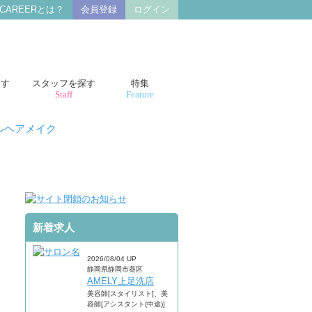
 CAREERとは？
会員登録
ログイン
探す
スタッフを探す
特集
Staff
Feature
ルヘアメイク
新着求人
2026/08/04 UP
静岡県静岡市葵区
AMELY上足洗店
美容師[スタイリスト]、美
容師[アシスタント(中途)]