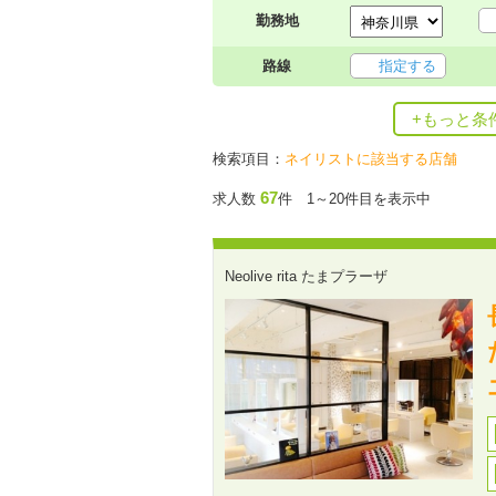
勤務地
路線
指定する
+もっと条
検索項目：
ネイリストに該当する店舗
67
求人数
件 1～20件目を表示中
Neolive rita たまプラーザ