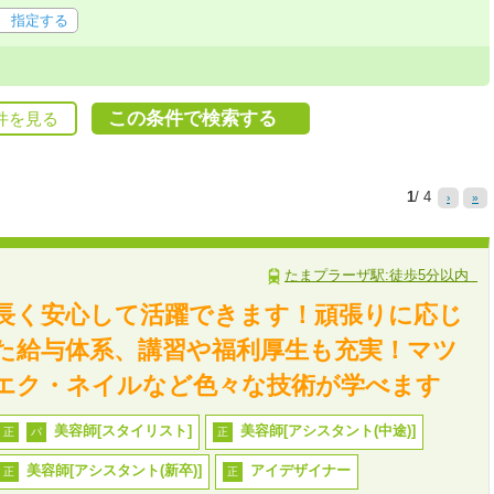
指定する
この条件で検索する
件を見る
1
/ 4
›
»
たまプラーザ駅:徒歩5分以内
長く安心して活躍できます！頑張りに応じ
た給与体系、講習や福利厚生も充実！マツ
エク・ネイルなど色々な技術が学べます
美容師[スタイリスト]
美容師[アシスタント(中途)]
正
パ
正
美容師[アシスタント(新卒)]
アイデザイナー
正
正