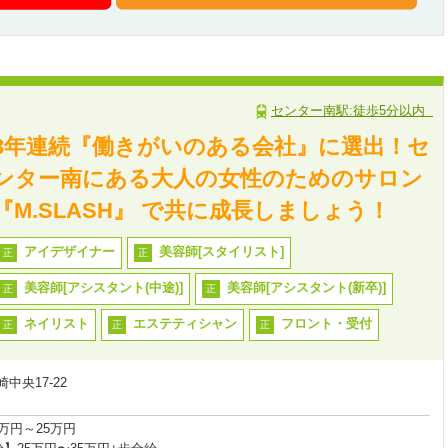
センター南駅:徒歩5分以内
3年連続『働きがいのある会社』に選出！セ
ンター南にある大人の女性のためのサロン
『M.SLASH』 で共に成長しましょう！
アイデザイナー
美容師[スタイリスト]
正
正
美容師[アシスタント(中途)]
美容師[アシスタント(新卒)]
正
正
ネイリスト
エステティシャン
フロント・受付
正
正
正
中央17-22
万円～25万円