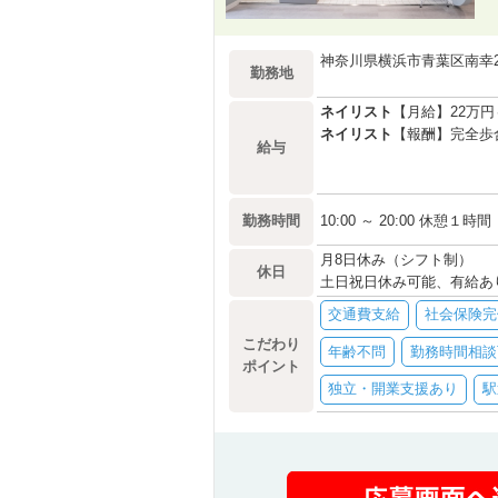
神奈川県横浜市青葉区南幸2-
勤務地
ネイリスト
【月給】22万
ネイリスト
【報酬】完全歩合
給与
勤務時間
10:00 ～ 20:00 休憩１時間
月8日休み（シフト制）
休日
土日祝日休み可能、有給あ
交通費支給
社会保険完
こだわり
年齢不問
勤務時間相談
ポイント
独立・開業支援あり
駅