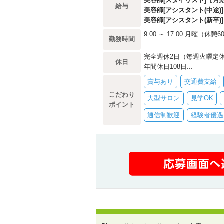
美容師[スタイリスト]
【月給
給与
美容師[アシスタント(中途)]
美容師[アシスタント(新卒)]
9:00 ～ 17:00 月曜（休憩
勤務時間
…
完全週休2日（毎週火曜定
休日
年間休日108日...
賞与あり
交通費支給
こだわり
大型サロン
見学OK
ポイント
通信制歓迎
経験者優遇