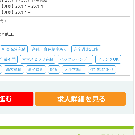
】25万円〜35万円+歩合給
【月給】23万円～25万円
【月給】23万円～
60分）
休と他1日）
社会保険完備
産休・育休制度あり
完全週休2日制
年齢不問
ママスタッフ在籍
バックシャンプー
ブランクOK
高客単価
新卒歓迎
駅近
ノルマ無し
住宅街にあり