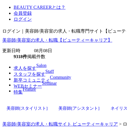
BEAUTY CAREERとは？
会員登録
ログイン
ログイン｜美容師/美容室の求人・転職専門サイト【ビューテ
美容師/美容室の求人・転職【ビューティーキャリア】
更新日時 08月08日
9318件
掲載件数
Salon
求人を探す
Staff
スタッフを探す
Community
新卒コミュニティ
Seminar
WEBセミナー
Feature
特集
美容師[スタイリスト]
美容師[アシスタント]
ネイリ
美容師/美容室の求人・転職サイト ビューティーキャリア
> 