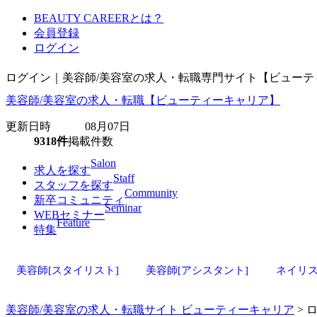
BEAUTY CAREERとは？
会員登録
ログイン
ログイン｜美容師/美容室の求人・転職専門サイト【ビューテ
美容師/美容室の求人・転職【ビューティーキャリア】
更新日時 08月07日
9318件
掲載件数
Salon
求人を探す
Staff
スタッフを探す
Community
新卒コミュニティ
Seminar
WEBセミナー
Feature
特集
美容師[スタイリスト]
美容師[アシスタント]
ネイリ
美容師/美容室の求人・転職サイト ビューティーキャリア
> 