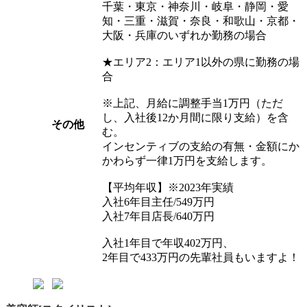
千葉・東京・神奈川・岐阜・静岡・愛
知・三重・滋賀・奈良・和歌山・京都・
大阪・兵庫のいずれか勤務の場合
★エリア2：エリア1以外の県に勤務の場
合
※上記、月給に調整手当1万円（ただ
し、入社後12か月間に限り支給）を含
その他
む。
インセンティブの支給の有無・金額にか
かわらず一律1万円を支給します。
【平均年収】※2023年実績
入社6年目主任/549万円
入社7年目店長/640万円
入社1年目で年収402万円、
2年目で433万円の先輩社員もいますよ！