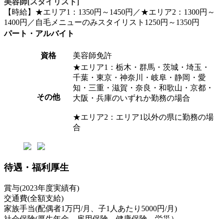
美容師[スタイリスト]
【時給】★エリア1：1350円～1450円／★エリア2：1300円～
1400円／自毛メニューのみスタイリスト1250円～1350円
パート・アルバイト
資格
美容師免許
★エリア1：栃木・群馬・茨城・埼玉・
千葉・東京・神奈川・岐阜・静岡・愛
知・三重・滋賀・奈良・和歌山・京都・
その他
大阪・兵庫のいずれか勤務の場合
★エリア2：エリア1以外の県に勤務の場
合
待遇・福利厚生
賞与(2023年度実績有)
交通費(全額支給)
家族手当(配偶者1万円/月、子1人あたり5000円/月)
社会保険(厚生年金、雇用保険、健康保険、労災）