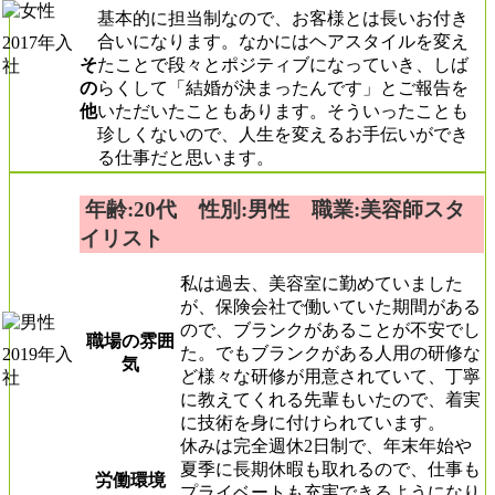
基本的に担当制なので、お客様とは長いお付き
合いになります。なかにはヘアスタイルを変え
2017年入
そ
たことで段々とポジティブになっていき、しば
社
の
らくして「結婚が決まったんです」とご報告を
他
いただいたこともあります。そういったことも
珍しくないので、人生を変えるお手伝いができ
る仕事だと思います。
年齢:20代 性別:男性 職業:美容師スタ
イリスト
私は過去、美容室に勤めていました
が、保険会社で働いていた期間がある
ので、ブランクがあることが不安でし
職場の雰囲
た。でもブランクがある人用の研修な
2019年入
気
ど様々な研修が用意されていて、丁寧
社
に教えてくれる先輩もいたので、着実
に技術を身に付けられています。
休みは完全週休2日制で、年末年始や
夏季に長期休暇も取れるので、仕事も
労働環境
プライベートも充実できるようになり