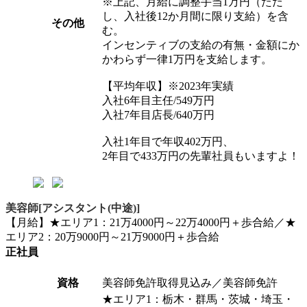
※上記、月給に調整手当1万円（ただ
し、入社後12か月間に限り支給）を含
その他
む。
インセンティブの支給の有無・金額にか
かわらず一律1万円を支給します。
【平均年収】※2023年実績
入社6年目主任/549万円
入社7年目店長/640万円
入社1年目で年収402万円、
2年目で433万円の先輩社員もいますよ！
美容師[アシスタント(中途)]
【月給】★エリア1：21万4000円～22万4000円＋歩合給／★
エリア2：20万9000円～21万9000円＋歩合給
正社員
資格
美容師免許取得見込み／美容師免許
★エリア1：栃木・群馬・茨城・埼玉・