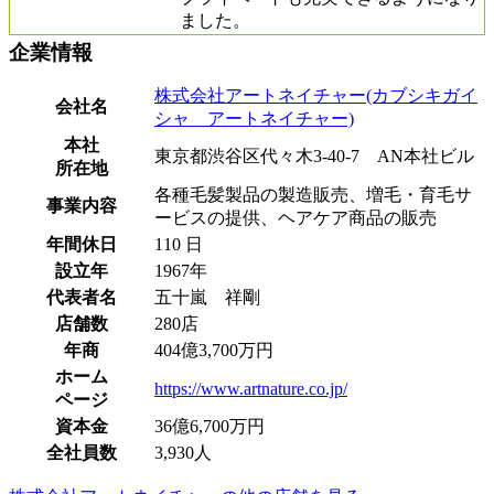
ました。
企業情報
株式会社アートネイチャー(カブシキガイ
会社名
シャ アートネイチャー)
本社
東京都渋谷区代々木3-40-7 AN本社ビル
所在地
各種毛髪製品の製造販売、増毛・育毛サ
事業内容
ービスの提供、ヘアケア商品の販売
年間休日
110 日
設立年
1967年
代表者名
五十嵐 祥剛
店舗数
280店
年商
404億3,700万円
ホーム
https://www.artnature.co.jp/
ページ
資本金
36億6,700万円
全社員数
3,930人