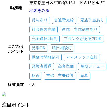
東京都墨田区江東橋3-13-1 ＫＳ15ビル 5F
勤務地
地図をみる
賞与あり
交通費支給
家族手当あり
社会保険完備
産休・育休制度あり
完全週休2日制
ブランクがある方OK
こだわり
見学OK
曜日相談可
ポイント
勤務時間相談可
ママスタッフ在籍
経験者優遇
高客単価
短期デビュー
駅近
主婦・主夫歓迎
急募
従業員数
6人
注目ポイント