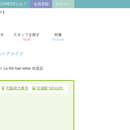
 CAREERとは？
会員登録
ログイン
リア】
探す
スタッフを探す
特集
Staff
Feature
ルヘアメイク
> La fith hair letter 住道店
大阪府大東市
住道駅:5分以内