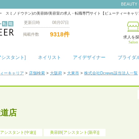
BEAUTY
ィスヘアー レター スミノドウテン)の美容師/美容室の求人・転職専門サイト【ビューティーキャ
更新日時 08月07日
9318件
掲載件数
求人を
Salon
アシスタント]
ネイリスト
アイデザイナー
ブライダ
ティーキャリア
>
店舗検索
>
大阪府
>
大東市
>
株式会社Dcrews該当法人一覧
r 住道店
アシスタント(中途)]
美容師[アシスタント(新卒)]