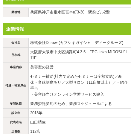
兵庫県神戸市垂水区宮本町3-30 駅前ビル2階
勤務地
企業情報
株式会社Dcrews(カブシキガイシャ ディークルーズ)
会社名
大阪府大阪市中央区淡路町4-3-5 FPG links MIDOSUJI
所在地
11F
美容室の経営
事業内容
セミナー補助(社内で定めたセミナーは全額支給)／産
休・育休制度あり／大型サロン（11店舗以上）／・紹介
待遇・福利厚生
手当
・美容師向けオンライン学習サービス導入
業務委託契約のため、業務スケジュールによる
年間休日
2013年
設立年
山口晴生
代表者名
112店
店舗数