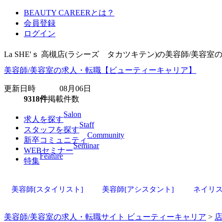
BEAUTY CAREERとは？
会員登録
ログイン
La SHE'ｓ 高槻店(ラシーズ タカツキテン)の美容師/美
美容師/美容室の求人・転職【ビューティーキャリア】
更新日時 08月06日
9318件
掲載件数
Salon
求人を探す
Staff
スタッフを探す
Community
新卒コミュニティ
Seminar
WEBセミナー
Feature
特集
美容師[スタイリスト]
美容師[アシスタント]
ネイリ
美容師/美容室の求人・転職サイト ビューティーキャリア
>