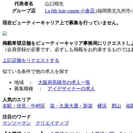
代表者名
山口晴生
グループ店
La fith hair copain 小倉店
(福岡県北九州市
現在ビューティーキャリア上で募集を行っていません。
掲載希望店舗をビューティーキャリア事務局にリクエストし
（会員登録が必要です。必ずしも掲載をお約束するものでは
上記店舗をリクエストする
似ている条件で他の求人を探す
地域 ：
大阪府高槻市の求人一覧
募集職種 ：
アイデザイナーの求人
人気のエリア
名駅・伏見・中村区
栄・久屋大通・新栄
横浜
郡山
福
注目のワード
マンツーマン
クリエイティブ