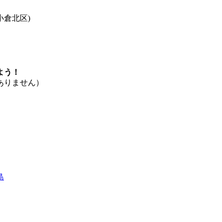
小倉北区)
よう！
ありません）
島