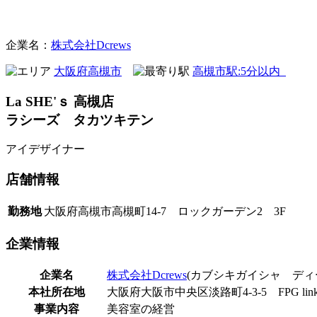
まつげサロン
企業名：
株式会社Dcrews
大阪府高槻市
高槻市駅:5分以内
La SHE'ｓ 高槻店
ラシーズ タカツキテン
アイデザイナー
店舗
情報
勤務地
大阪府高槻市高槻町14-7 ロックガーデン2 3F
企業
情報
企業名
株式会社Dcrews
(カブシキガイシャ ディ
本社所在地
大阪府大阪市中央区淡路町4-3-5 FPG links 
事業内容
美容室の経営