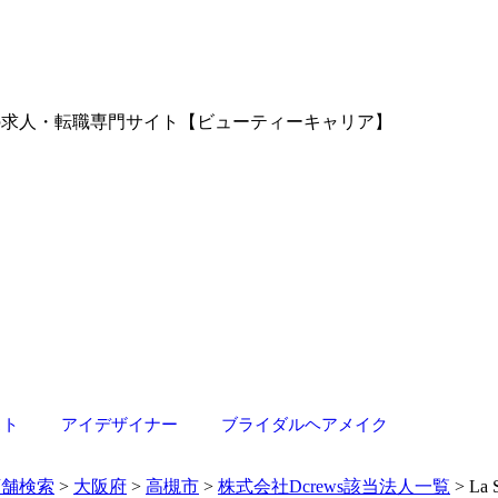
容室の求人・転職専門サイト【ビューティーキャリア】
スト
アイデザイナー
ブライダルヘアメイク
店舗検索
>
大阪府
>
高槻市
>
株式会社Dcrews該当法人一覧
> La