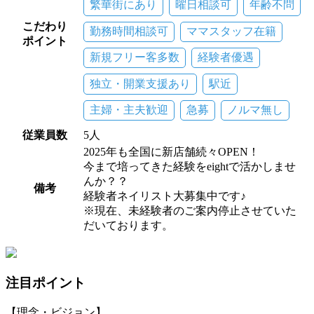
繁華街にあり
曜日相談可
年齢不問
こだわり
勤務時間相談可
ママスタッフ在籍
ポイント
新規フリー客多数
経験者優遇
独立・開業支援あり
駅近
主婦・主夫歓迎
急募
ノルマ無し
従業員数
5人
2025年も全国に新店舗続々OPEN！
今まで培ってきた経験をeightで活かしませ
んか？？
備考
経験者ネイリスト大募集中です♪
※現在、未経験者のご案内停止させていた
だいております。
注目ポイント
【理念・ビジョン】