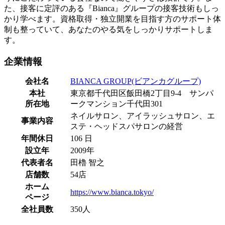
た、接客に定評のある『Bianca』グループの接客技術もしっ
かり学べます。資格取得・独立開業を目指す方のサポート体
制も整っていて、あなたのやる気をしっかりサポートしま
す。
企業情報
会社名
BIANCA GROUP(ビアンカグループ)
本社
東京都千代田区飯田橋2丁目9-4 サンパ
所在地
ークマンション千代田301
ネイルサロン、アイラッシュサロン、エ
事業内容
ステ・ヘッドスパサロンの経営
年間休日
106 日
設立年
2009年
代表者名
田櫓 智之
店舗数
54店
ホーム
https://www.bianca.tokyo/
ページ
全社員数
350人