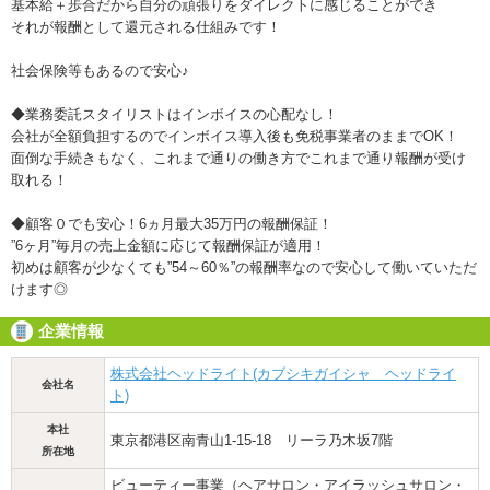
基本給＋歩合だから自分の頑張りをダイレクトに感じることができ
それが報酬として還元される仕組みです！
社会保険等もあるので安心♪
◆業務委託スタイリストはインボイスの心配なし！
会社が全額負担するのでインボイス導入後も免税事業者のままでOK！
面倒な手続きもなく、これまで通りの働き方でこれまで通り報酬が受け
取れる！
◆顧客０でも安心！6ヵ月最大35万円の報酬保証！
”6ヶ月”毎月の売上金額に応じて報酬保証が適用！
初めは顧客が少なくても”54～60％”の報酬率なので安心して働いていただ
けます◎
企業情報
株式会社ヘッドライト(カブシキガイシャ ヘッドライ
会社名
ト)
本社
東京都港区南青山1-15-18 リーラ乃木坂7階
所在地
ビューティー事業（ヘアサロン・アイラッシュサロン・