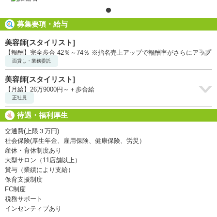
募集要項・給与
美容師[スタイリスト]
【報酬】完全歩合 42％～74％ ※指名売上アップで報酬率がさらにアップ
面貸し・業務委託
美容師[スタイリスト]
【月給】26万9000円～＋歩合給
正社員
待遇・福利厚生
交通費(上限３万円)
社会保険(厚生年金、雇用保険、健康保険、労災）
産休・育休制度あり
大型サロン（11店舗以上）
賞与（業績により支給）
保育支援制度
FC制度
税務サポート
インセンティブあり