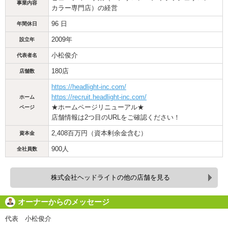
事業内容
カラー専門店）の経営
96 日
年間休日
2009年
設立年
小松俊介
代表者名
180店
店舗数
https://headlight-inc.com/
https://recruit.headlight-inc.com/
ホーム
★ホームページリニューアル★
ページ
店舗情報は2つ目のURLをご確認ください！
2,408百万円（資本剰余金含む）
資本金
900人
全社員数
株式会社ヘッドライトの他の店舗を見る
オーナーからのメッセージ
代表 小松俊介