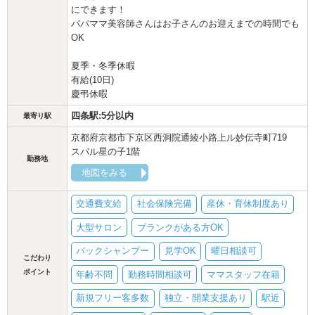
にできます！
パパママ美容師さんはお子さんのお迎えまでの時間でも
OK
夏季・冬季休暇
有給(10日)
慶弔休暇
四条駅:5分以内
最寄り駅
京都府京都市下京区西洞院通綾小路上ル妙伝寺町719
スバル星の子1階
勤務地
地図をみる
交通費支給
社会保険完備
産休・育休制度あり
大型サロン
ブランクがある方OK
バックシャンプー
見学OK
曜日相談可
こだわり
ポイント
年齢不問
勤務時間相談可
ママスタッフ在籍
新規フリー客多数
独立・開業支援あり
駅近