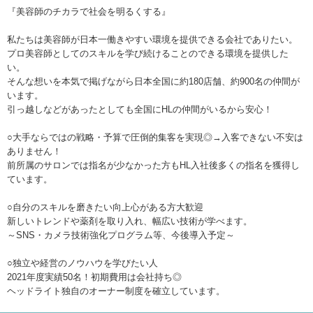
『美容師のチカラで社会を明るくする』
私たちは美容師が日本一働きやすい環境を提供できる会社でありたい。
プロ美容師としてのスキルを学び続けることのできる環境を提供した
い。
そんな想いを本気で掲げながら日本全国に約180店舗、約900名の仲間が
います。
引っ越しなどがあったとしても全国にHLの仲間がいるから安心！
○大手ならではの戦略・予算で圧倒的集客を実現◎→入客できない不安は
ありません！
前所属のサロンでは指名が少なかった方もHL入社後多くの指名を獲得し
ています。
○自分のスキルを磨きたい向上心がある方大歓迎
新しいトレンドや薬剤を取り入れ、幅広い技術が学べます。
～SNS・カメラ技術強化プログラム等、今後導入予定～
○独立や経営のノウハウを学びたい人
2021年度実績50名！初期費用は会社持ち◎
ヘッドライト独自のオーナー制度を確立しています。