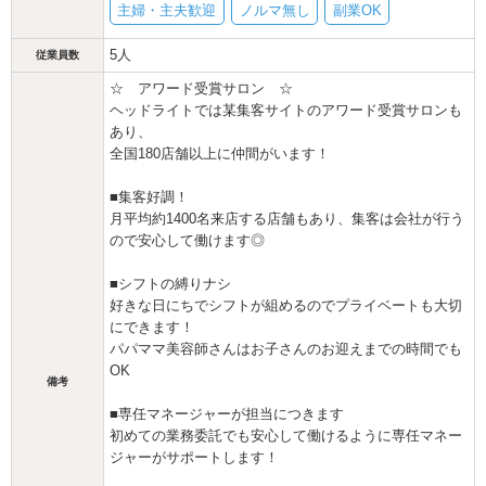
主婦・主夫歓迎
ノルマ無し
副業OK
5人
従業員数
☆ アワード受賞サロン ☆
ヘッドライトでは某集客サイトのアワード受賞サロンも
あり、
全国180店舗以上に仲間がいます！
■集客好調！
月平均約1400名来店する店舗もあり、集客は会社が行う
ので安心して働けます◎
■シフトの縛りナシ
好きな日にちでシフトが組めるのでプライベートも大切
にできます！
パパママ美容師さんはお子さんのお迎えまでの時間でも
OK
備考
■専任マネージャーが担当につきます
初めての業務委託でも安心して働けるように専任マネー
ジャーがサポートします！