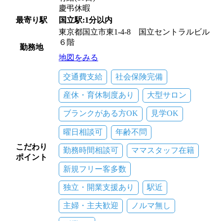
慶弔休暇
最寄り駅
国立駅:1分以内
東京都国立市東1-4-8 国立セントラルビル
６階
勤務地
地図をみる
交通費支給
社会保険完備
産休・育休制度あり
大型サロン
ブランクがある方OK
見学OK
曜日相談可
年齢不問
こだわり
勤務時間相談可
ママスタッフ在籍
ポイント
新規フリー客多数
独立・開業支援あり
駅近
主婦・主夫歓迎
ノルマ無し