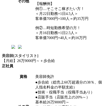
その他
【報酬例】
例①…そこそこ稼ぎたい方！
＜月22日勤務×1日4.5人＞
客単価7000円×100人＝約35万円
例②…時短勤務希望の方！
＜月16日勤務×1日2.5人＞
客単価7000円×40人＝約16万円
美容師[スタイリスト]
【月給】26万9000円～＋歩合給
正社員
資格
美容師免許
●歩合給（総売上60万超過分の38％、個
人指名料金の半額支給）
●技術・役職手当（役職手当あり）
●店販手当（店販売上の20%～）
基本給26万9000円～