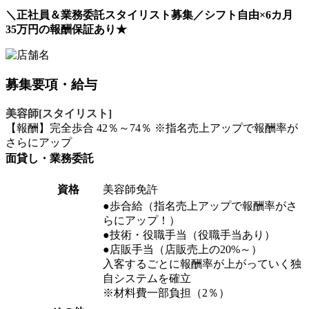
＼正社員＆業務委託スタイリスト募集／シフト自由×6カ月
35万円の報酬保証あり★
募集要項・給与
美容師[スタイリスト]
【報酬】完全歩合 42％～74％ ※指名売上アップで報酬率が
さらにアップ
面貸し・業務委託
資格
美容師免許
●歩合給（指名売上アップで報酬率がさ
らにアップ！）
●技術・役職手当（役職手当あり）
●店販手当（店販売上の20%～）
入客するごとに報酬率が上がっていく独
自システムを確立
※材料費一部負担（2％）