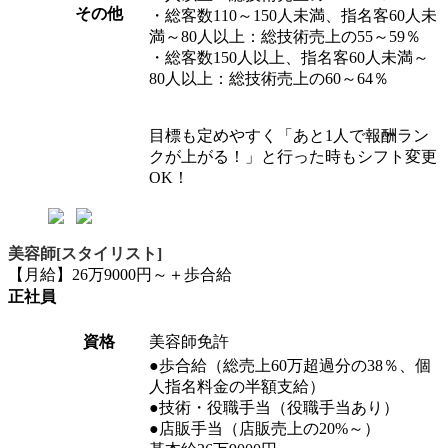
その他
・総客数110～150人未満、指名客60人未
満～80人以上：総技術売上の55～59％
・総客数150人以上、指名客60人未満～
80人以上：総技術売上の60～64％
目標も定めやすく「あと1人で報酬ラン
クが上がる！」と行った時もシフト変更
OK！
美容師[スタイリスト]
【月給】26万9000円～＋歩合給
正社員
資格
美容師免許
●歩合給（総売上60万超過分の38％、個
人指名料金の半額支給）
●技術・役職手当（役職手当あり）
●店販手当（店販売上の20%～）