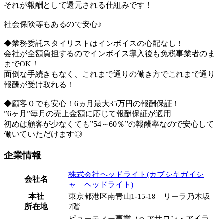
それが報酬として還元される仕組みです！
社会保険等もあるので安心♪
◆業務委託スタイリストはインボイスの心配なし！
会社が全額負担するのでインボイス導入後も免税事業者のま
までOK！
面倒な手続きもなく、これまで通りの働き方でこれまで通り
報酬が受け取れる！
◆顧客０でも安心！6ヵ月最大35万円の報酬保証！
”6ヶ月”毎月の売上金額に応じて報酬保証が適用！
初めは顧客が少なくても”54～60％”の報酬率なので安心して
働いていただけます◎
企業情報
株式会社ヘッドライト(カブシキガイシ
会社名
ャ ヘッドライト)
本社
東京都港区南青山1-15-18 リーラ乃木坂
所在地
7階
ビューティー事業（ヘアサロン・アイラ