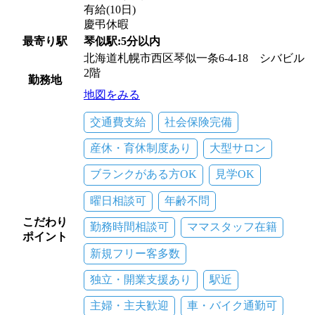
有給(10日)
慶弔休暇
最寄り駅
琴似駅:5分以内
北海道札幌市西区琴似一条6-4-18 シバビル
2階
勤務地
地図をみる
交通費支給
社会保険完備
産休・育休制度あり
大型サロン
ブランクがある方OK
見学OK
曜日相談可
年齢不問
こだわり
勤務時間相談可
ママスタッフ在籍
ポイント
新規フリー客多数
独立・開業支援あり
駅近
主婦・主夫歓迎
車・バイク通勤可