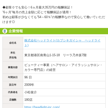
◆顧客０でも安心！6ヵ月最大35万円の報酬保証！
”6ヶ月”毎月の売上金額に応じて報酬保証が適用！
初めは顧客が少なくても”54～60％”の報酬率なので安心して働いていただ
けます◎
企業情報
株式会社ヘッドライト(カブシキガイシャ ヘッドライ
会社名
ト)
本社
東京都港区南青山1-15-18 リーラ乃木坂7階
所在地
ビューティー事業（ヘアサロン・アイラッシュサロン・
事業内容
カラー専門店）の経営
96 日
年間休日
2009年
設立年
小松俊介
代表者名
180店
店舗数
https://headlight-inc.com/