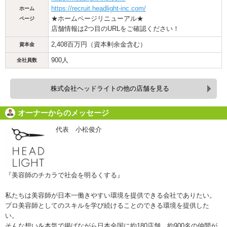
https://recruit.headlight-inc.com/
ホーム
★ホームページリニューアル★
ページ
店舗情報は2つ目のURLをご確認ください！
2,408百万円（資本剰余金含む）
資本金
900人
全社員数
株式会社ヘッドライトの他の店舗を見る
オーナーからのメッセージ
代表 小松俊介
『美容師のチカラで社会を明るくする』
私たちは美容師が日本一働きやすい環境を提供できる会社でありたい。
プロ美容師としてのスキルを学び続けることのできる環境を提供した
い。
そんな想いを本気で掲げながら日本全国に約180店舗、約900名の仲間が