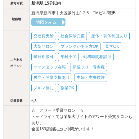
新潟駅:15分以内
最寄り駅
新潟県新潟市中央区紫竹山1-2-5 TMビル3階B
勤務地
地図をみる
交通費支給
社会保険完備
産休・育休制度あり
大型サロン
ブランクがある方OK
見学OK
曜日相談可
年齢不問
勤務時間相談可
こだわり
ポイント
ママスタッフ在籍
新規フリー客多数
独立・開業支援あり
主婦・主夫歓迎
ノルマ無し
副業OK
6人
従業員数
☆ アワード受賞サロン ☆
ヘッドライトでは某集客サイトのアワード受賞サロンも
あり、
全国180店舗以上に仲間がいます！