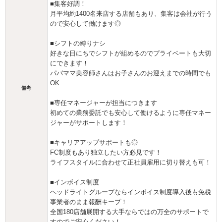
■集客好調！
月平均約1400名来店する店舗もあり、集客は会社が行う
ので安心して働けます◎
■シフトの縛りナシ
好きな日にちでシフトが組めるのでプライベートも大切
にできます！
パパママ美容師さんはお子さんのお迎えまでの時間でも
OK
備考
■専任マネージャーが担当につきます
初めての業務委託でも安心して働けるように専任マネー
ジャーがサポートします！
■キャリアアップサポートも◎
FC制度もあり独立したい方必見です！
ライフスタイルに合わせて正社員雇用に切り替えも可！
■インボイス制度
ヘッドライトグループならインボイス制度導入後も免税
事業者のまま報酬キープ！
全国180店舗展開する大手ならではの万全のサポートで
すのでご安心ください！