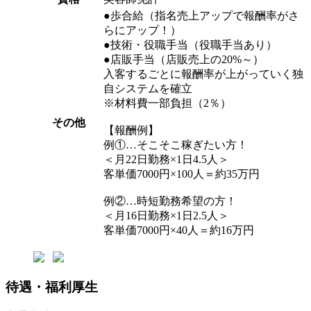
●歩合給（指名売上アップで報酬率がさ
らにアップ！）
●技術・役職手当（役職手当あり）
●店販手当（店販売上の20%～）
入客するごとに報酬率が上がっていく独
自システムを確立
※材料費一部負担（2％）
その他
【報酬例】
例①…そこそこ稼ぎたい方！
＜月22日勤務×1日4.5人＞
客単価7000円×100人＝約35万円
例②…時短勤務希望の方！
＜月16日勤務×1日2.5人＞
客単価7000円×40人＝約16万円
待遇・福利厚生