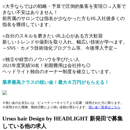
○大手ならではの戦略・予算で圧倒的集客を実現◎→入客で
きない不安はありません！
前所属のサロンでは指名が少なかった方もHL入社後多くの
指名を獲得しています。
○自分のスキルを磨きたい向上心がある方大歓迎
新しいトレンドや薬剤を取り入れ、幅広い技術が学べます。
～SNS・カメラ技術強化プログラム等、今後導入予定～
○独立や経営のノウハウを学びたい人
2021年度実績50名！初期費用は会社持ち◎
ヘッドライト独自のオーナー制度を確立しています。
業界最高クラスの祝い金！最大６万円がもらえる！
※祝い金のお支払いは、ビューティーキャリアより応募・採用された方に限ります。
※採用された職種、勤続日数により祝い金額が変わります。
祝い金一覧表はこちら
Ursus hair Design by HEADLIGHT 新発田で募集
している他の求人