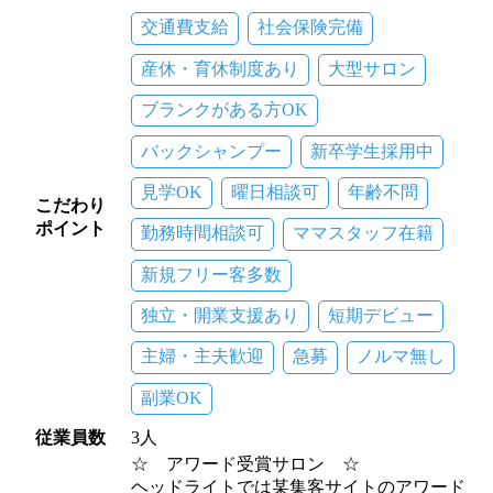
交通費支給
社会保険完備
産休・育休制度あり
大型サロン
ブランクがある方OK
バックシャンプー
新卒学生採用中
見学OK
曜日相談可
年齢不問
こだわり
ポイント
勤務時間相談可
ママスタッフ在籍
新規フリー客多数
独立・開業支援あり
短期デビュー
主婦・主夫歓迎
急募
ノルマ無し
副業OK
従業員数
3人
☆ アワード受賞サロン ☆
ヘッドライトでは某集客サイトのアワード