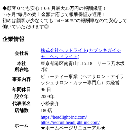
◆顧客０でも安心！6ヵ月最大35万円の報酬保証！
”6ヶ月”毎月の売上金額に応じて報酬保証が適用！
初めは顧客が少なくても”54～60％”の報酬率なので安心して
働いていただけます◎
企業情報
株式会社ヘッドライト(カブシキガイシ
会社名
ャ ヘッドライト)
本社
東京都港区南青山1-15-18 リーラ乃木坂
所在地
7階
ビューティー事業（ヘアサロン・アイラ
事業内容
ッシュサロン・カラー専門店）の経営
年間休日
96 日
設立年
2009年
代表者名
小松俊介
店舗数
180店
https://headlight-inc.com/
https://recruit.headlight-inc.com/
ホーム
★ホームページリニューアル★