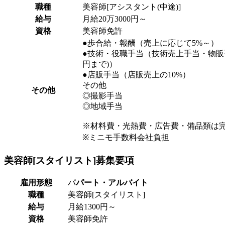
職種
美容師[アシスタント(中途)]
給与
月給20万3000円～
資格
美容師免許
●歩合給・報酬（売上に応じて5%～）
●技術・役職手当（技術売上手当・物販
円まで)）
●店販手当（店販売上の10%）
その他
その他
◎撮影手当
◎地域手当
※材料費・光熱費・広告費・備品類は
※ミニモ手数料会社負担
美容師[スタイリスト]
募集要項
雇用形態
パ
パート・アルバイト
職種
美容師[スタイリスト]
給与
月給1300円～
資格
美容師免許