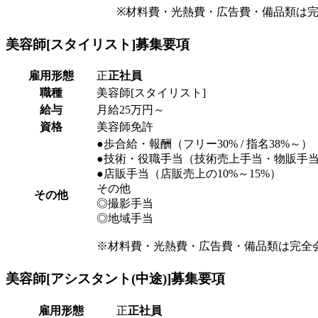
※材料費・光熱費・広告費・備品類は
美容師[スタイリスト]
募集要項
雇用形態
正
正社員
職種
美容師[スタイリスト]
給与
月給25万円～
資格
美容師免許
●歩合給・報酬（フリー30% / 指名38%～）
●技術・役職手当（技術売上手当・物販手
●店販手当（店販売上の10%～15%）
その他
その他
◎撮影手当
◎地域手当
※材料費・光熱費・広告費・備品類は完全
美容師[アシスタント(中途)]
募集要項
雇用形態
正
正社員