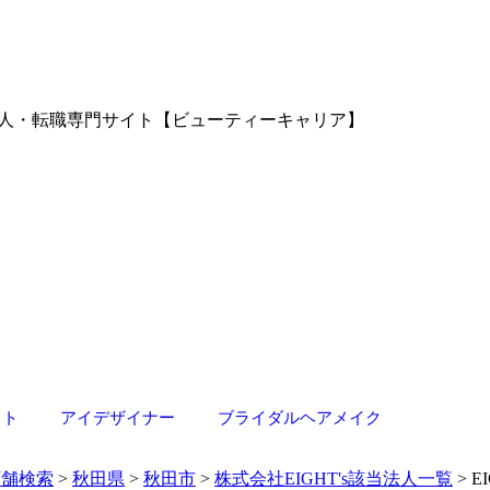
容室の求人・転職専門サイト【ビューティーキャリア】
スト
アイデザイナー
ブライダルヘアメイク
店舗検索
>
秋田県
>
秋田市
>
株式会社EIGHT's該当法人一覧
> E