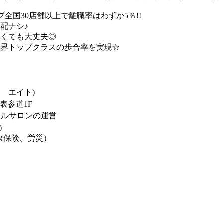
プ全国30店舗以上で離職率はわずか5％!!
配ナシ♪
なくても大丈夫◎
業界トップクラスの歩合率を実現☆
 エイト)
表参道1F
イルサロンの運営
)
康保険、労災）