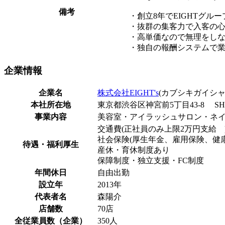
備考
・創立8年でEIGHTグルー
・抜群の集客力で入客の心
・高単価なので無理をし
・独自の報酬システムで
企業
情報
企業名
株式会社EIGHT's
(カブシキガイシャ
本社所在地
東京都渋谷区神宮前5丁目43-8 SH
事業内容
美容室・アイラッシュサロン・ネ
交通費(正社員のみ上限2万円支給 
社会保険(厚生年金、雇用保険、健
待遇・福利厚生
産休・育休制度あり
保障制度・独立支援・FC制度
年間休日
自由出勤
設立年
2013年
代表者名
森陽介
店舗数
70店
全従業員数（企業）
350人