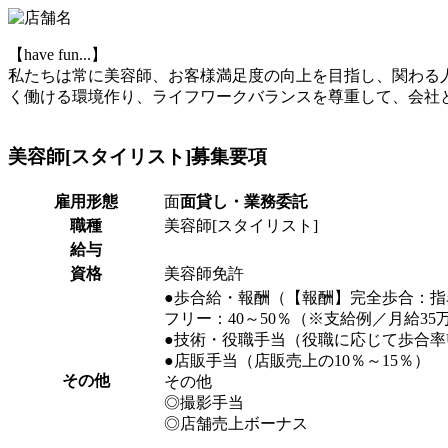
【have fun...】
私たちは常に美容師、お客様満足度の向上を目指し、関わる
く働ける環境作り、ライフワークバランスを尊重して、会社
美容師[スタイリスト]
募集要項
雇用形態
面
面貸し・業務委託
職種
美容師[スタイリスト]
給与
資格
美容師免許
●歩合給・報酬（【報酬】完全歩合：指名
フリー：40～50％（※支給例／月給35
●技術・役職手当（役職に応じて歩合率
●店販手当（店販売上の10％～15％）
その他
その他
◎撮影手当
◎店舗売上ボーナス