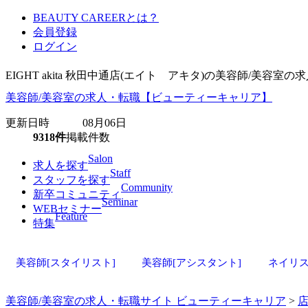
BEAUTY CAREERとは？
会員登録
ログイン
EIGHT akita 秋田中通店(エイト アキタ)の美容師/美
美容師/美容室の求人・転職【ビューティーキャリア】
更新日時 08月06日
9318件
掲載件数
Salon
求人を探す
Staff
スタッフを探す
Community
新卒コミュニティ
Seminar
WEBセミナー
Feature
特集
美容師[スタイリスト]
美容師[アシスタント]
ネイリ
美容師/美容室の求人・転職サイト ビューティーキャリア
>