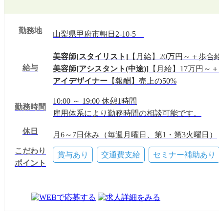
勤務地
山梨県甲府市朝日2-10-5
美容師[スタイリスト]
【月給】20万円～＋歩合
給与
美容師[アシスタント(中途)]
【月給】17万円～
アイデザイナー
【報酬】売上の50%
10:00 ～ 19:00 休憩1時間
勤務時間
雇用体系により勤務時間の相談可能です。
休日
月6～7日休み（毎週月曜日、第1・第3火曜日）
夏季・冬季休暇
こだわり
賞与あり
交通費支給
セミナー補助あり
有給(16日)
ポイント