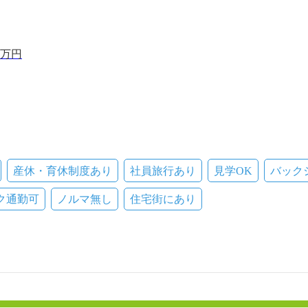
0万円
他月1シフトによる)
産休・育休制度あり
社員旅行あり
見学OK
バック
ク通勤可
ノルマ無し
住宅街にあり