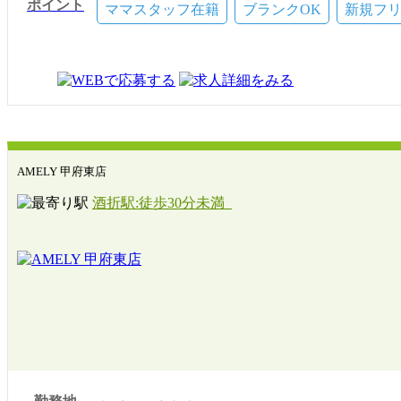
ポイント
夏季・冬季休暇
ママスタッフ在籍
ブランクOK
新規フ
慶弔休暇
AMELY 甲府東店
酒折駅:徒歩30分未満