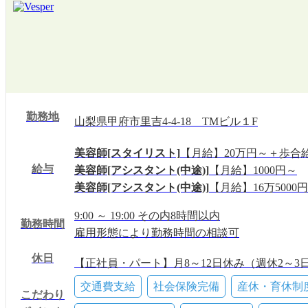
勤務地
山梨県甲府市里吉4-4-18 TMビル１F
美容師[スタイリスト]
【月給】20万円～＋歩合
給与
美容師[アシスタント(中途)]
【月給】1000円～
美容師[アシスタント(中途)]
【月給】16万5000円
9:00 ～ 19:00 その内8時間以内
勤務時間
雇用形態により勤務時間の相談可
休日
【正社員・パート】月8～12日休み（週休2～3
※土日祝日休み可能
交通費支給
社会保険完備
産休・育休制
こだわり
※完全自由希望シフト制