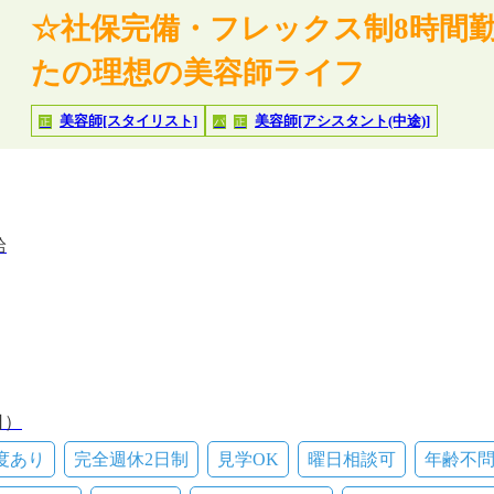
☆社保完備・フレックス制8時間勤
たの理想の美容師ライフ
美容師[スタイリスト]
美容師[アシスタント(中途)]
正
パ
正
給
日）
度あり
完全週休2日制
見学OK
曜日相談可
年齢不