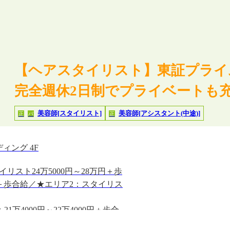
【ヘアスタイリスト】東証プライ
完全週休2日制でプライベートも充
美容師[スタイリスト]
美容師[アシスタント(中途)]
正
パ
正
ィング 4F
リスト24万5000円～28万円＋歩
00円＋歩合給／★エリア2：スタイリス
1万4000円～22万4000円＋歩合
合給