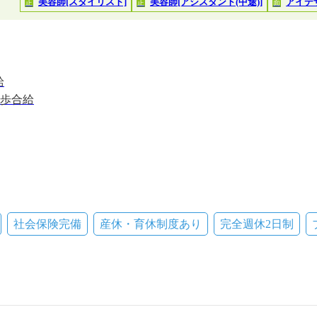
美容師[スタイリスト]
美容師[アシスタント(中途)]
アイデ
正
正
面
給
＋歩合給
社会保険完備
産休・育休制度あり
完全週休2日制