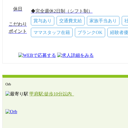
美容師[スタイリスト]
【時給】★エリア1：1350
休日
～1400円／自毛メニューのみスタイリスト1250円
◆完全週休2日制（シフト制）
◆夏季休暇
賞与あり
交通費支給
家族手当あり
こだわり
◆年末年始休暇
ポイント
◆産前・産後休暇
ママスタッフ在籍
ブランクOK
経験者
◆育児休暇
有給(10～20日)
慶弔休暇
Orb
甲府駅:徒歩10分以内