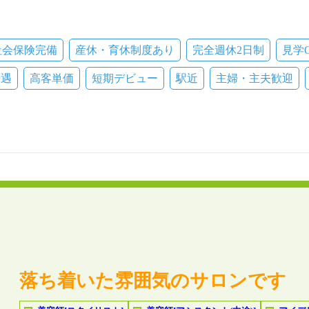
円～1450円／★エリア2：1300円
～1350円
社会保険完備
産休・育休制度あり
完全週休2日制
見学
優遇
高客単価
短期デビュー
駅近
主婦・主夫歓迎
落ち着いた雰囲気のサロンです