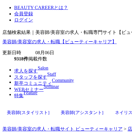
BEAUTY CAREERとは？
会員登録
ログイン
店舗検索結果｜美容師/美容室の求人・転職専門サイト【ビュ
美容師/美容室の求人・転職【ビューティーキャリア】
更新日時 08月06日
9318件
掲載件数
Salon
求人を探す
Staff
スタッフを探す
Community
新卒コミュニティ
Seminar
WEBセミナー
Feature
特集
美容師[スタイリスト]
美容師[アシスタント]
ネイリ
美容師/美容室の求人・転職サイト ビューティーキャリア
>