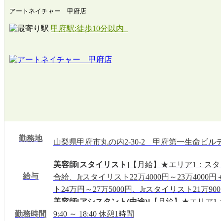
アートネイチャー 甲府店
甲府駅:徒歩10分以内
勤務地
山梨県甲府市丸の内2-30-2 甲府第一生命ビルデ
美容師[スタイリスト]
【月給】★エリア1：スタイ
給与
合給、Jrスタイリスト22万4000円～23万40
ト24万円～27万5000円、Jrスタイリスト21万900
美容師[アシスタント(中途)]
【月給】★エリア1：2
勤務時間
給／★エリア2：20万9000円～21万9000円＋歩
9:40 ～ 18:40 休憩1時間