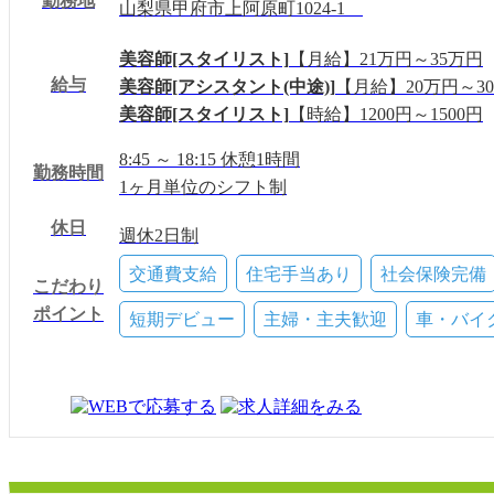
勤務地
山梨県甲府市上阿原町1024‐1
美容師[スタイリスト]
【月給】21万円～35万円
給与
美容師[アシスタント(中途)]
【月給】20万円～3
美容師[スタイリスト]
【時給】1200円～1500円
8:45 ～ 18:15 休憩1時間
勤務時間
1ヶ月単位のシフト制
休日
週休2日制
(月9日休み※12月・2月は月8日休み 定休日＋
交通費支給
住宅手当あり
社会保険完備
こだわり
※1カ月単位のシフト制
ポイント
短期デビュー
主婦・主夫歓迎
車・バイ
有給休暇（法定通り付与）
慶弔休暇あり
産休・育休取得実績：あり
有給(10日)
慶弔休暇