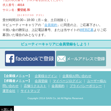
下記の求人番号・サロン名をお伝えください。
求人番号：
4014
サロン名：
髪切処 和
(カミキリドコロ ナゴミ）
受付時間10:00～18:00（月～金、土日祝除く）
※ビューティーキャリアの「
会員規約
」に同意の上、ご応募下さい。
※祝い金の贈呈は、上記電話番号、または当サイトの
WEB応募
よりご応
募頂いた場合のみとなります。
ビューティーキャリアに会員登録をしよう！
【企業様メニュー】
企業様ログイン
｜
企業様お問い合わせ
【求職者メニュー】
会員登録
｜
マイページログイン
｜
ユーザー様お
問い合わせ
｜
店舗リクエスト
｜
会員規約
｜
プライバシーポリシー
｜
運営会社
｜
サイトマップ
Copyright 2014 GAIN Co.,ltd All Rights Reserved.
× 閉じる