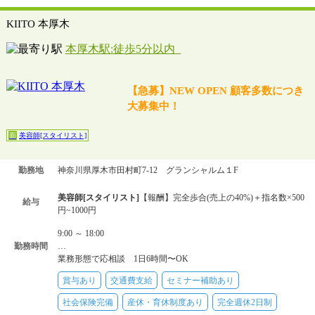
KIITO 本厚木
本厚木駅:徒歩5分以内
【急募】NEW OPEN 顧客多数につき
大募集中！
美容師[スタイリスト]
面
勤務地
神奈川県厚木市田村町7-12 グランシャルム１F
美容師[スタイリスト]
【報酬】完全歩合(売上の40%)＋指名数×500
給与
円~1000円
9:00 ～ 18:00
勤務時間
…
業務形態で応相談 1日6時間〜OK
賞与あり
交通費支給
セミナー補助あり
社会保険完備
産休・育休制度あり
完全週休2日制