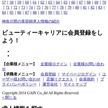
57
｜
58
｜
59
｜
60
｜
61
｜
62
｜
63
｜
64
｜
65
｜
66
｜
67
｜
68
｜
69
｜
70
｜
71
｜
72
｜
73
｜
74
｜
75
｜
76
｜
77
｜
78
｜
79
｜
80
｜
81
｜
82
｜
83
｜
84
｜
85
｜
86
｜
87
｜
88
｜
89
｜
90
｜
91
｜
92
神奈川県の美容師求人情報の紹介
ビューティーキャリアに会員登録をし
よう！
【企業様メニュー】
企業様ログイン
｜
企業様お問い合わ
せ
【求職者メニュー】
会員登録
｜
マイページログイン
｜
ユ
ーザー様お問い合わせ
｜
店舗リクエスト
｜
会員規約
｜
プ
ライバシーポリシー
｜
運営会社
｜
サイトマップ
Copyright 2014 GAIN Co.,ltd All Rights Reserved.
× 閉じる