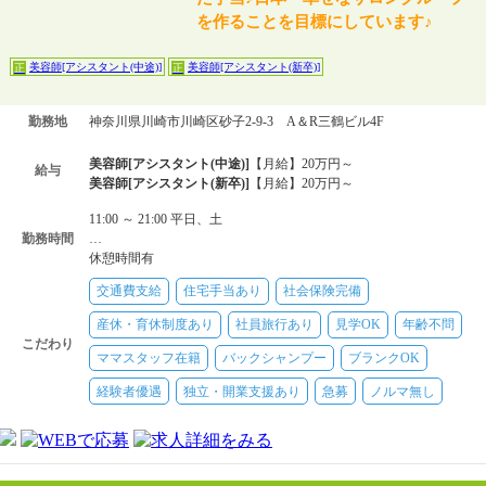
を作ることを目標にしています♪
美容師[アシスタント(中途)]
美容師[アシスタント(新卒)]
正
正
勤務地
神奈川県川崎市川崎区砂子2-9-3 A＆R三鶴ビル4F
美容師[アシスタント(中途)]
【月給】20万円～
給与
美容師[アシスタント(新卒)]
【月給】20万円～
11:00 ～ 21:00 平日、土
勤務時間
…
休憩時間有
交通費支給
住宅手当あり
社会保険完備
産休・育休制度あり
社員旅行あり
見学OK
年齢不問
こだわり
ママスタッフ在籍
バックシャンプー
ブランクOK
経験者優遇
独立・開業支援あり
急募
ノルマ無し