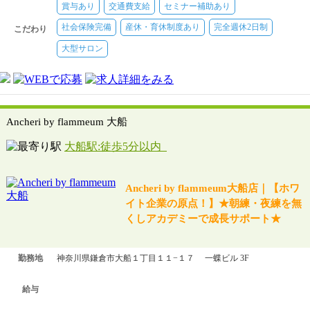
賞与あり
交通費支給
セミナー補助あり
社会保険完備
産休・育休制度あり
完全週休2日制
こだわり
大型サロン
Ancheri by flammeum 大船
大船駅:徒歩5分以内
Ancheri by flammeum大船店｜【ホワ
イト企業の原点！】★朝練・夜練を無
くしアカデミーで成長サポート★
勤務地
神奈川県鎌倉市大船１丁目１１−１７ 一蝶ビル 3F
給与