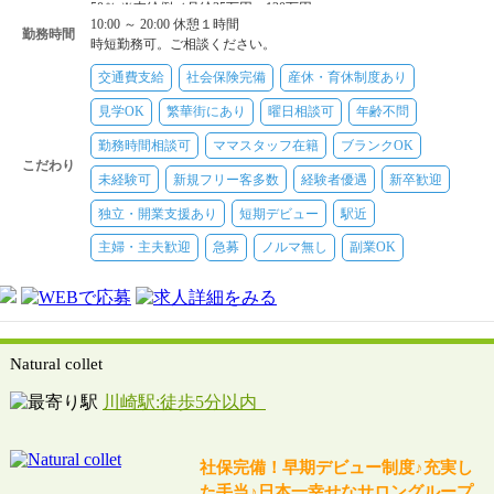
50％ ※支給例／月給35万円～120万円
10:00 ～ 20:00 休憩１時間
勤務時間
時短勤務可。ご相談ください。
交通費支給
社会保険完備
産休・育休制度あり
見学OK
繁華街にあり
曜日相談可
年齢不問
勤務時間相談可
ママスタッフ在籍
ブランクOK
こだわり
未経験可
新規フリー客多数
経験者優遇
新卒歓迎
独立・開業支援あり
短期デビュー
駅近
主婦・主夫歓迎
急募
ノルマ無し
副業OK
Natural collet
川崎駅:徒歩5分以内
社保完備！早期デビュー制度♪充実し
た手当♪日本一幸せなサロングループ