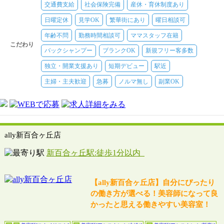
交通費支給
社会保険完備
産休・育休制度あり
日曜定休
見学OK
繁華街にあり
曜日相談可
年齢不問
勤務時間相談可
ママスタッフ在籍
こだわり
バックシャンプー
ブランクOK
新規フリー客多数
独立・開業支援あり
短期デビュー
駅近
主婦・主夫歓迎
急募
ノルマ無し
副業OK
ally新百合ヶ丘店
新百合ヶ丘駅:徒歩1分以内
【ally新百合ヶ丘店】自分にぴったり
の働き方が選べる！美容師になって良
かったと思える働きやすい美容室！