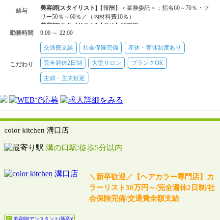
美容師[スタイリスト]
【報酬】＜業務委託＞：指名60～70％・フ
給与
リー50％～60％／（内材料費10％）
美容師[スタイリスト]
【月給】28万円～
勤務時間
9:00 ～ 22:00
交通費支給
社会保険完備
産休・育休制度あり
完全週休2日制
大型サロン
ブランクOK
こだわり
主婦・主夫歓迎
color kitchen 溝口店
溝の口駅:徒歩5分以内
＼新卒歓迎／【ヘアカラー専門店】カ
ラーリスト30万円～/完全週休2日制/社
会保険完備/交通費全額支給
美容師[アシスタント(新卒)]
正