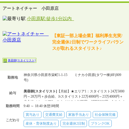
アートネイチャー 小田原店
小田原駅:徒歩1分以内
【東証一部上場企業】福利厚生充実/
完全週休2日制でワークライフバラン
スが取れるスタイリスト♪
美容師[スタイリスト]
正
神奈川県小田原市栄町1-1-15 ミナカ小田原(タワー棟)8F(809
勤務地
号)
美容師[スタイリスト]
【月給】★エリア1：スタイリスト24万5000
給与
円～28万円＋歩合給、Jrスタイリスト22万4000円～23万4000円＋
歩合給／★エリア2：スタイリスト24万円～27万5000円、Jrスタイ
勤務時間
9:40 ～ 18:40 休憩1時間
リスト21万900
賞与あり
交通費支給
家族手当あり
社会保険完備
こだわり
産休・育休制度あり
完全週休2日制
ブランクOK