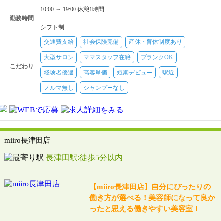
10:00 ～ 19:00 休憩1時間
勤務時間
…
シフト制
交通費支給
社会保険完備
産休・育休制度あり
大型サロン
ママスタッフ在籍
ブランクOK
こだわり
経験者優遇
高客単価
短期デビュー
駅近
ノルマ無し
シャンプーなし
miiro長津田店
長津田駅:徒歩5分以内
【miiro長津田店】自分にぴったりの
働き方が選べる！美容師になって良か
ったと思える働きやすい美容室！