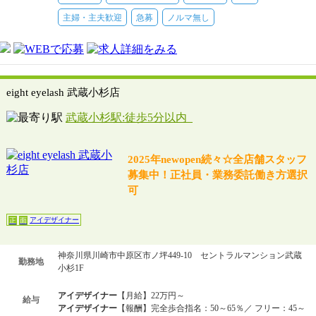
主婦・主夫歓迎
急募
ノルマ無し
eight eyelash 武蔵小杉店
武蔵小杉駅:徒歩5分以内
2025年newopen続々☆全店舗スタッフ
募集中！正社員・業務委託働き方選択
可
アイデザイナー
正
面
神奈川県川崎市中原区市ノ坪449-10 セントラルマンション武蔵
勤務地
小杉1F
アイデザイナー
【月給】22万円～
給与
アイデザイナー
【報酬】完全歩合指名：50～65％／ フリー：45～