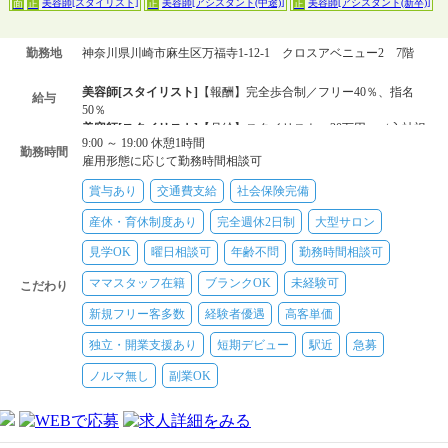
美容師[スタイリスト]
美容師[アシスタント(中途)]
美容師[アシスタント(新卒)]
面
正
正
正
勤務地
神奈川県川崎市麻生区万福寺1-12-1 クロスアベニュー2 7階
美容師[スタイリスト]
【報酬】完全歩合制／フリー40％、指名
給与
50％
美容師[スタイリスト]
【月給】スタイリスト：30万円～（入社祝
9:00 ～ 19:00 休憩1時間
保障含む）＋歩合給（フリー30％、指名40％）／幹部：33万円～
勤務時間
雇用形態に応じて勤務時間相談可
＋歩合給（フリー40％、指名50％）
美容師[アシスタント(中途)]
【月給】24万円～
賞与あり
交通費支給
社会保険完備
美容師[アシスタント(新卒)]
【月給】24万円～
産休・育休制度あり
完全週休2日制
大型サロン
見学OK
曜日相談可
年齢不問
勤務時間相談可
ママスタッフ在籍
ブランクOK
未経験可
こだわり
新規フリー客多数
経験者優遇
高客単価
独立・開業支援あり
短期デビュー
駅近
急募
ノルマ無し
副業OK