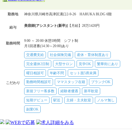
勤務地
神奈川県川崎市高津区溝口2-9-26 HARUKA BLDG 6階
美容師[アシスタント(新卒)]
【月給】28万1420円
給与
9:00 ～ 20:00 休憩1時間 シフト制
勤務時間
月1回遅番(14:30～20:00)あり
交通費支給
社会保険完備
産休・育休制度あり
完全週休2日制
大型サロン
見学OK
繁華街にあり
曜日相談可
年齢不問
セット面5席未満
勤務時間相談可
ママスタッフ在籍
ブランクOK
こだわり
新規フリー客多数
経験者優遇
新卒歓迎
短期デビュー
駅近
主婦・主夫歓迎
ノルマ無し
副業OK