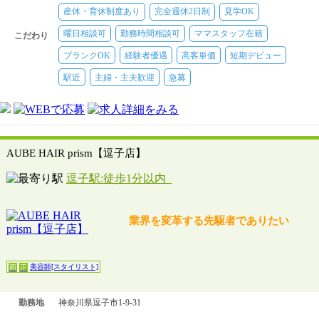
給
産休・育休制度あり
完全週休2日制
見学OK
美容師[スタイリスト]
【時給】★エリア1：1350円～1450円／★エ
曜日相談可
勤務時間相談可
ママスタッフ在籍
リア2：1300円～1400円／自毛メニューのみスタイリスト1250円
こだわり
～1350円
ブランクOK
経験者優遇
高客単価
短期デビュー
駅近
主婦・主夫歓迎
急募
AUBE HAIR prism【逗子店】
逗子駅:徒歩1分以内
業界を変革する先駆者でありたい
美容師[スタイリスト]
面
正
勤務地
神奈川県逗子市1‐9‐31