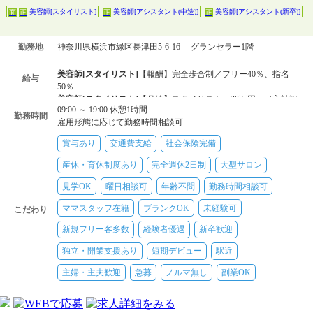
美容師[スタイリスト]
美容師[アシスタント(中途)]
美容師[アシスタント(新卒)]
面
正
正
正
勤務地
神奈川県横浜市緑区長津田5-6-16 グランセラー1階
美容師[スタイリスト]
【報酬】完全歩合制／フリー40％、指名
給与
50％
美容師[スタイリスト]
【月給】スタイリスト：30万円～（入社祝
09:00 ～ 19:00 休憩1時間
保障含む）＋歩合給（フリー30％、指名40％）／幹部：33万円～
勤務時間
雇用形態に応じて勤務時間相談可
＋歩合給（フリー40％、指名50％）
美容師[アシスタント(中途)]
【月給】24万円～
賞与あり
交通費支給
社会保険完備
美容師[アシスタント(新卒)]
【月給】24万円～
産休・育休制度あり
完全週休2日制
大型サロン
見学OK
曜日相談可
年齢不問
勤務時間相談可
ママスタッフ在籍
ブランクOK
未経験可
こだわり
新規フリー客多数
経験者優遇
新卒歓迎
独立・開業支援あり
短期デビュー
駅近
主婦・主夫歓迎
急募
ノルマ無し
副業OK