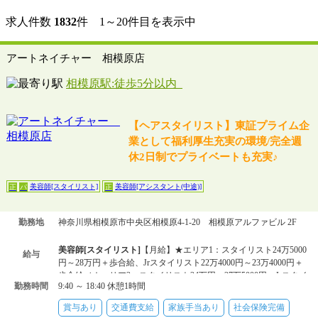
求人件数
1832
件 1～20件目を表示中
アートネイチャー 相模原店
相模原駅:徒歩5分以内
【ヘアスタイリスト】東証プライム企
業として福利厚生充実の環境/完全週
休2日制でプライベートも充実♪
美容師[スタイリスト]
美容師[アシスタント(中途)]
正
パ
正
勤務地
神奈川県相模原市中央区相模原4-1-20 相模原アルファビル 2F
美容師[スタイリスト]
【月給】★エリア1：スタイリスト24万5000
給与
円～28万円＋歩合給、Jrスタイリスト22万4000円～23万4000円＋
歩合給／★エリア2：スタイリスト24万円～27万5000円、Jrスタイ
勤務時間
9:40 ～ 18:40 休憩1時間
リスト21万900
美容師[アシスタント(中途)]
【月給】★エリア1：21万4000円～22
賞与あり
交通費支給
家族手当あり
社会保険完備
万4000円＋歩合給／★エリア2：20万9000円～21万9000円＋歩合