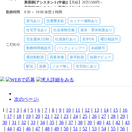
美容師[アシスタント(中途)]
【月給】20万1500円～
美容師[アシスタント(新卒)]
【月給】20万1500円～
勤務時間
9:30 ～ 19:00 休憩１時間
賞与あり
交通費支給
セミナー補助あり
住宅手当あり
社会保険完備
産休・育休制度あり
完全週休2日制
社員旅行あり
見学OK
曜日相談可
こだわり
勤務時間相談可
バックシャンプー
未経験可
通信制歓迎
高客単価
新卒歓迎
短期デビュー
駅近
急募
ノルマ無し
住宅街にあり
次のページ›
1｜
2
｜
3
｜
4
｜
5
｜
6
｜
7
｜
8
｜
9
｜
10
｜
11
｜
12
｜
13
｜
14
｜
15
｜
16
｜
17
｜
18
｜
19
｜
20
｜
21
｜
22
｜
23
｜
24
｜
25
｜
26
｜
27
｜
28
｜
29
｜
30
｜
31
｜
32
｜
33
｜
34
｜
35
｜
36
｜
37
｜
38
｜
39
｜
40
｜
41
｜
42
｜
43
｜
44
｜
45
｜
46
｜
47
｜
48
｜
49
｜
50
｜
51
｜
52
｜
53
｜
54
｜
55
｜
56
｜