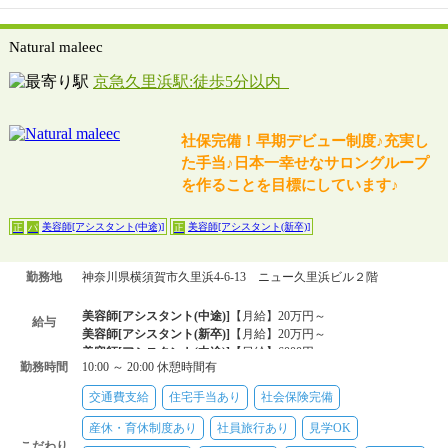
Natural maleec
京急久里浜駅:徒歩5分以内
社保完備！早期デビュー制度♪充実し
た手当♪日本一幸せなサロングループ
を作ることを目標にしています♪
美容師[アシスタント(中途)]
美容師[アシスタント(新卒)]
正
パ
正
勤務地
神奈川県横須賀市久里浜4-6-13 ニュー久里浜ビル２階
美容師[アシスタント(中途)]
【月給】20万円～
給与
美容師[アシスタント(新卒)]
【月給】20万円～
美容師[アシスタント(中途)]
【日給】6000円～
勤務時間
10:00 ～ 20:00 休憩時間有
交通費支給
住宅手当あり
社会保険完備
産休・育休制度あり
社員旅行あり
見学OK
こだわり