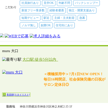
社員旅行あり
見学OK
年齢不問
バックシャンプー
こだわり
新規フリー客多数
経験者優遇
独立・開業支援あり
短期デビュー
駅近
主婦・主夫歓迎
急募
ノルマ無し
副業OK
住宅街にあり
muru 大口
大口駅:徒歩5分以内
＜積極採用中＞7月1日NEW OPEN！
毎日16時閉店、社会保険完備の日祝が
サロン定休日◎
美容師[スタイリスト]
正
勤務地
神奈川県横浜市神奈川区神之木町2-35 1F