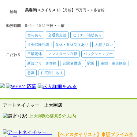
美容師[スタイリスト]
【月給】25万円～＋歩合給
給与
勤務時間
8:45 ～ 16:45 平日・土曜
賞与あり
交通費支給
セミナー補助あり
社会保険完備
産休・育休制度あり
大型サロン
日曜定休
ママスタッフ在籍
バックシャンプー
こだわり
新規フリー客多数
経験者優遇
駅近
主婦・主夫歓迎
急募
住宅街にあり
アートネイチャー 上大岡店
上大岡駅:徒歩5分以内
【ヘアスタイリスト】東証プライム企