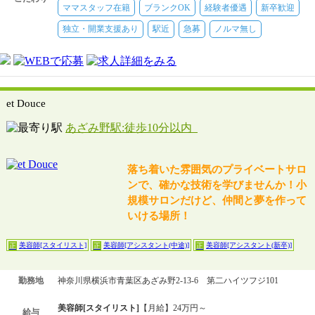
ママスタッフ在籍
ブランクOK
経験者優遇
新卒歓迎
独立・開業支援あり
駅近
急募
ノルマ無し
et Douce
あざみ野駅:徒歩10分以内
落ち着いた雰囲気のプライベートサロ
ンで、確かな技術を学びませんか！小
規模サロンだけど、仲間と夢を作って
いける場所！
美容師[スタイリスト]
美容師[アシスタント(中途)]
美容師[アシスタント(新卒)]
正
正
正
勤務地
神奈川県横浜市青葉区あざみ野2-13-6 第二ハイツフジ101
美容師[スタイリスト]
【月給】24万円～
給与