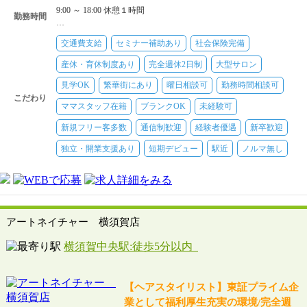
9:00 ～ 18:00 休憩１時間
勤務時間
…
交通費支給
セミナー補助あり
社会保険完備
産休・育休制度あり
完全週休2日制
大型サロン
見学OK
繁華街にあり
曜日相談可
勤務時間相談可
こだわり
ママスタッフ在籍
ブランクOK
未経験可
新規フリー客多数
通信制歓迎
経験者優遇
新卒歓迎
独立・開業支援あり
短期デビュー
駅近
ノルマ無し
アートネイチャー 横須賀店
横須賀中央駅:徒歩5分以内
【ヘアスタイリスト】東証プライム企
業として福利厚生充実の環境/完全週