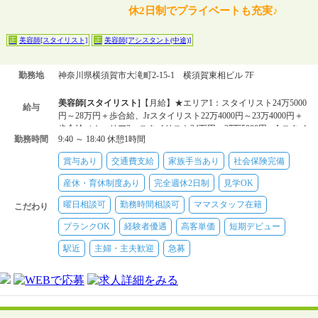
休2日制でプライベートも充実♪
美容師[スタイリスト]
美容師[アシスタント(中途)]
正
正
勤務地
神奈川県横須賀市大滝町2-15-1 横須賀東相ビル 7F
美容師[スタイリスト]
【月給】★エリア1：スタイリスト24万5000
給与
円～28万円＋歩合給、Jrスタイリスト22万4000円～23万4000円＋
歩合給／★エリア2：スタイリスト24万円～27万5000円、Jrスタイ
勤務時間
9:40 ～ 18:40 休憩1時間
リスト21万900
美容師[アシスタント(中途)]
【月給】★エリア1：21万4000円～22
賞与あり
交通費支給
家族手当あり
社会保険完備
万4000円＋歩合給／★エリア2：20万9000円～21万9000円＋歩合
給
産休・育休制度あり
完全週休2日制
見学OK
曜日相談可
勤務時間相談可
ママスタッフ在籍
こだわり
ブランクOK
経験者優遇
高客単価
短期デビュー
駅近
主婦・主夫歓迎
急募