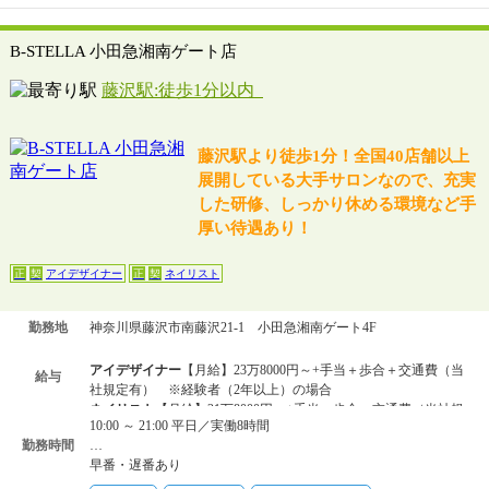
B-STELLA 小田急湘南ゲート店
藤沢駅:徒歩1分以内
藤沢駅より徒歩1分！全国40店舗以上
展開している大手サロンなので、充実
した研修、しっかり休める環境など手
厚い待遇あり！
アイデザイナー
ネイリスト
正
契
正
契
勤務地
神奈川県藤沢市南藤沢21-1 小田急湘南ゲート4F
アイデザイナー
【月給】23万8000円～+手当＋歩合＋交通費（当
給与
社規定有） ※経験者（2年以上）の場合
ネイリスト
【月給】21万8000円～+手当＋歩合＋交通費（当社規
10:00 ～ 21:00 平日／実働8時間
定有） ※経験者（2年以上）の場合
勤務時間
…
アイデザイナー
【月給】23万8000円～＋各種歩合＋交通費
早番・遅番あり
ネイリスト
【月給】21万8000円～＋各種歩合＋交通費