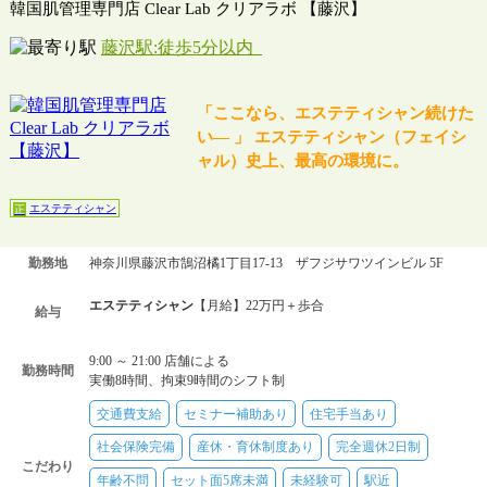
韓国肌管理専門店 Clear Lab クリアラボ 【藤沢】
藤沢駅:徒歩5分以内
「ここなら、エステティシャン続けた
い― 」 エステティシャン（フェイシ
ャル）史上、最高の環境に。
エステティシャン
正
勤務地
神奈川県藤沢市鵠沼橘1丁目17-13 ザフジサワツインビル 5F
エステティシャン
【月給】22万円＋歩合
給与
9:00 ～ 21:00 店舗による
勤務時間
実働8時間、拘束9時間のシフト制
交通費支給
セミナー補助あり
住宅手当あり
社会保険完備
産休・育休制度あり
完全週休2日制
こだわり
年齢不問
セット面5席未満
未経験可
駅近