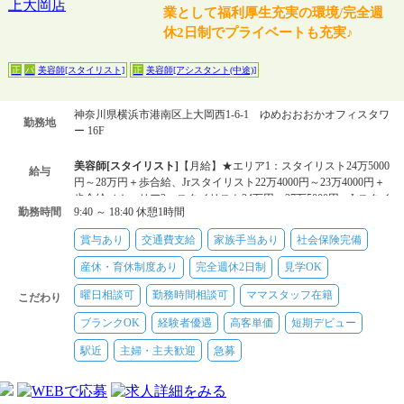
業として福利厚生充実の環境/完全週
休2日制でプライベートも充実♪
美容師[スタイリスト]
美容師[アシスタント(中途)]
正
パ
正
神奈川県横浜市港南区上大岡西1-6-1 ゆめおおおかオフィスタワ
勤務地
ー 16F
美容師[スタイリスト]
【月給】★エリア1：スタイリスト24万5000
給与
円～28万円＋歩合給、Jrスタイリスト22万4000円～23万4000円＋
歩合給／★エリア2：スタイリスト24万円～27万5000円、Jrスタイ
勤務時間
9:40 ～ 18:40 休憩1時間
リスト21万900
美容師[アシスタント(中途)]
【月給】★エリア1：21万4000円～22
賞与あり
交通費支給
家族手当あり
社会保険完備
万4000円＋歩合給／★エリア2：20万9000円～21万9000円＋歩合
給
産休・育休制度あり
完全週休2日制
見学OK
美容師[スタイリスト]
【時給】★エリア1：1350円～1450円／★エ
曜日相談可
勤務時間相談可
ママスタッフ在籍
リア2：1300円～1400円／自毛メニューのみスタイリスト1250円
こだわり
～1350円
ブランクOK
経験者優遇
高客単価
短期デビュー
駅近
主婦・主夫歓迎
急募