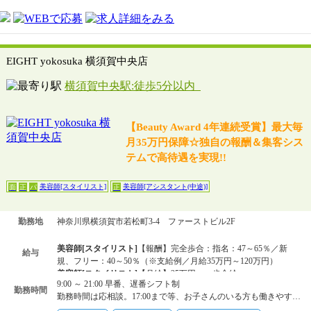
EIGHT yokosuka 横須賀中央店
横須賀中央駅:徒歩5分以内
【Beauty Award 4年連続受賞】最大毎
月35万円保障☆独自の報酬＆集客シス
テムで高待遇を実現!!
美容師[スタイリスト]
美容師[アシスタント(中途)]
面
正
パ
正
勤務地
神奈川県横須賀市若松町3-4 ファーストビル2F
美容師[スタイリスト]
【報酬】完全歩合：指名：47～65％／新
給与
規、フリー：40～50％（※支給例／月給35万円～120万円）
美容師[スタイリスト]
【月給】25万円～＋歩合給
9:00 ～ 21:00 早番、遅番シフト制
美容師[アシスタント(中途)]
【月給】20万3000円～
勤務時間
勤務時間は応相談。17:00まで等、お子さんのいる方も働きやすい環境です☆
美容師[スタイリスト]
【月給】1300円～