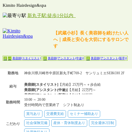
Kimito Hairdesign&spa
新丸子駅:徒歩1分以内
【武蔵小杉】長く美容師を続けたい人
へ｜成長と安心を大切にするサロンで
す
美容師[スタイリスト]
美容師[アシスタント(中途)]
美容師[アシスタント(新卒)]
正
パ
正
正
勤務地
神奈川県川崎市中原区新丸子町769-2 サンリュミエSEIKOH 2F
美容師[スタイリスト]
【月給】25万円～＋歩合給
給与
美容師[アシスタント(中途)]
【月給】22万円～
美容師[アシスタント(新卒)]
【月給】22万円～
10:00 ～ 20:00
美容師[スタイリスト]
【時給】1225円～
勤務時間
受付時間内で営業終了 シフト制あり
賞与あり
交通費支給
セミナー補助あり
社会保険完備
産休・育休制度あり
完全週休2日制
こだわり
社員旅行あり