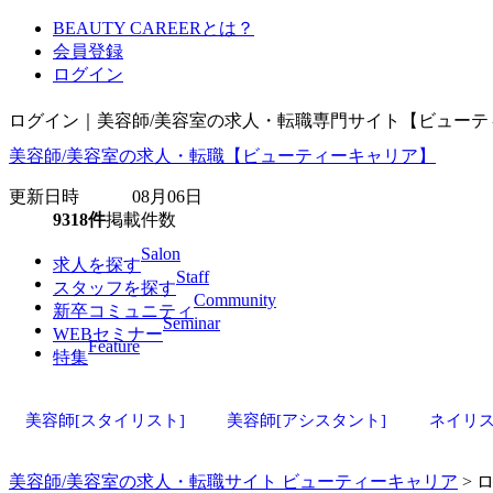
BEAUTY CAREERとは？
会員登録
ログイン
ログイン｜美容師/美容室の求人・転職専門サイト【ビューテ
美容師/美容室の求人・転職【ビューティーキャリア】
更新日時 08月06日
9318件
掲載件数
Salon
求人を探す
Staff
スタッフを探す
Community
新卒コミュニティ
Seminar
WEBセミナー
Feature
特集
美容師[スタイリスト]
美容師[アシスタント]
ネイリ
美容師/美容室の求人・転職サイト ビューティーキャリア
> 