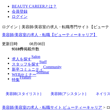
BEAUTY CAREERとは？
会員登録
ログイン
ログイン｜美容師/美容室の求人・転職専門サイト【ビューテ
美容師/美容室の求人・転職【ビューティーキャリア】
更新日時 08月08日
9318件
掲載件数
Salon
求人を探す
Staff
スタッフを探す
Community
新卒コミュニティ
Seminar
WEBセミナー
Feature
特集
美容師[スタイリスト]
美容師[アシスタント]
ネイリ
美容師/美容室の求人・転職サイト ビューティーキャリア
> 