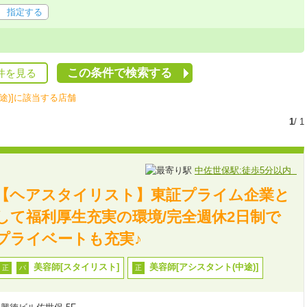
指定する
この条件で検索する
件を見る
途)]に該当する店舗
1
/ 1
中佐世保駅:徒歩5分以内
【ヘアスタイリスト】東証プライム企業と
して福利厚生充実の環境/完全週休2日制で
プライベートも充実♪
美容師[スタイリスト]
美容師[アシスタント(中途)]
正
パ
正