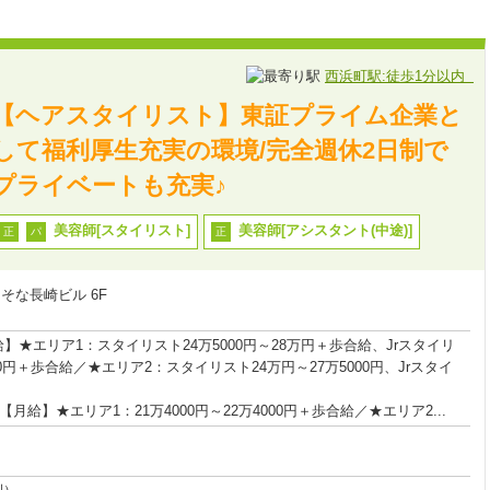
西浜町駅:徒歩1分以内
【ヘアスタイリスト】東証プライム企業と
して福利厚生充実の環境/完全週休2日制で
プライベートも充実♪
美容師[スタイリスト]
美容師[アシスタント(中途)]
正
パ
正
そな長崎ビル 6F
】★エリア1：スタイリスト24万5000円～28万円＋歩合給、Jrスタイリ
000円＋歩合給／★エリア2：スタイリスト24万円～27万5000円、Jrスタイ
【月給】★エリア1：21万4000円～22万4000円＋歩合給／★エリア2...