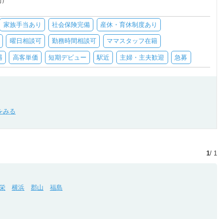
制）
家族手当あり
社会保険完備
産休・育休制度あり
曜日相談可
勤務時間相談可
ママスタッフ在籍
遇
高客単価
短期デビュー
駅近
主婦・主夫歓迎
急募
1
/ 1
栄
横浜
郡山
福島