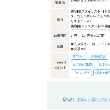
長崎県佐世保市本島町2-5 
勤務地
美容師[スタイリスト]
【月給
スト22万4000円～23万4
給与
リスト21万900
美容師[アシスタント(中途)]
勤務時間
9:40 ～ 18:40 休憩1時間
◆完全週休2日制（シフト
休日
◆夏季休暇...
賞与あり
交通費支給
こだわり
完全週休2日制
見学OK
ポイント
ブランクOK
経験者優