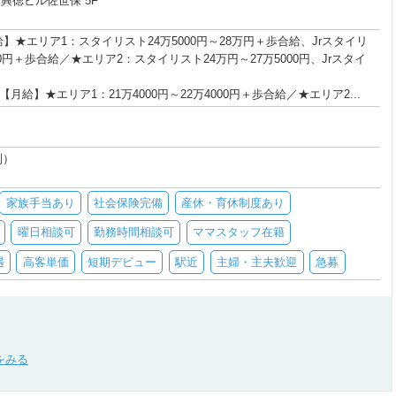
興徳ビル佐世保 5F
】★エリア1：スタイリスト24万5000円～28万円＋歩合給、Jrスタイリ
000円＋歩合給／★エリア2：スタイリスト24万円～27万5000円、Jrスタイ
【月給】★エリア1：21万4000円～22万4000円＋歩合給／★エリア2...
制）
家族手当あり
社会保険完備
産休・育休制度あり
曜日相談可
勤務時間相談可
ママスタッフ在籍
遇
高客単価
短期デビュー
駅近
主婦・主夫歓迎
急募