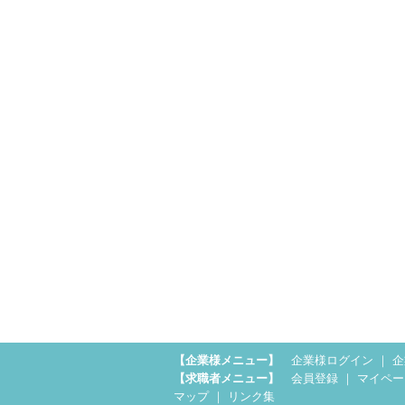
【企業様メニュー】
企業様ログイン
｜
企
【求職者メニュー】
会員登録
｜
マイペー
マップ
｜
リンク集