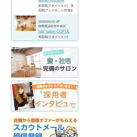
atelier Auslese
美容師[スタイリスト]、美
容師[アシスタント(中途)]
2026/06/10 UP
静岡県浜松市中央区
hair salon COFUL
美容師[スタイリスト]