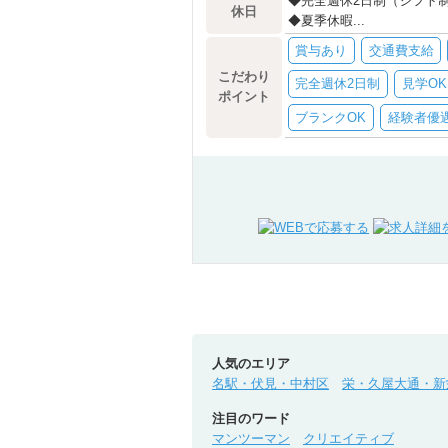
◆完全週休2日制（シフト
休日
◆夏季休暇...
賞与あり
交通費支給
こだわり
完全週休2日制
見学OK
ポイント
ブランクOK
経験者優
人気のエリア
名駅・伏見・中村区
栄・久屋大通・新
注目のワード
マンツーマン
クリエイティブ