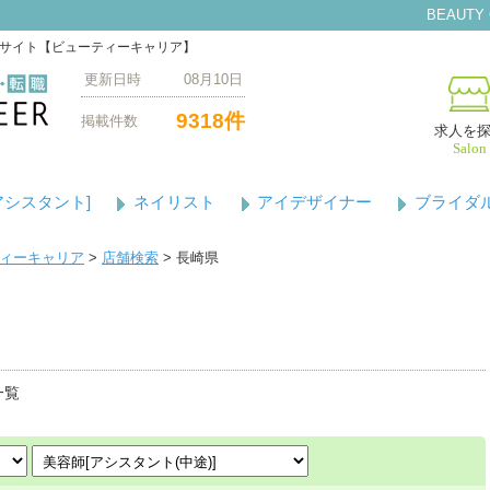
BEAUTY
門サイト【ビューティーキャリア】
更新日時 08月10日
9318件
掲載件数
求人を
Salon
アシスタント]
ネイリスト
アイデザイナー
ブライダ
ティーキャリア
>
店舗検索
> 長崎県
索
一覧