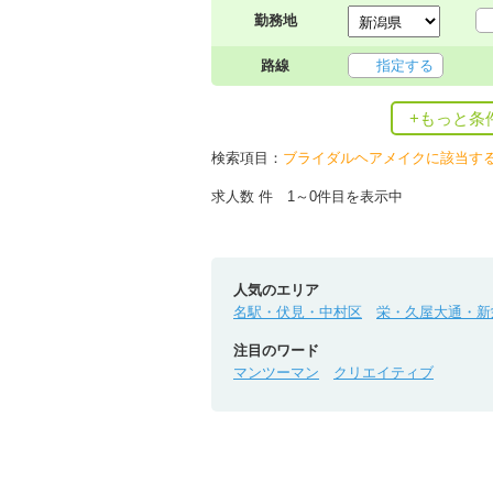
勤務地
路線
指定する
+もっと条
検索項目：
ブライダルヘアメイクに該当す
求人数
件 1～0件目を表示中
人気のエリア
名駅・伏見・中村区
栄・久屋大通・新
注目のワード
マンツーマン
クリエイティブ