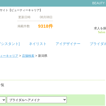
BEAUTY
門サイト【ビューティーキャリア】
更新日時 08月08日
9318件
掲載件数
求人を
Salon
アシスタント]
ネイリスト
アイデザイナー
ブライダ
ティーキャリア
>
店舗検索
> 新潟県
索
一覧