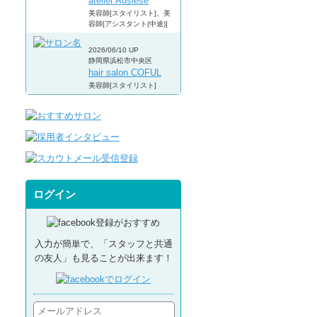
atelier Auslese
美容師[スタイリスト]、美
容師[アシスタント(中途)]
2026/06/10 UP
静岡県浜松市中央区
hair salon COFUL
美容師[スタイリスト]
ログイン
入力が簡単で、「スタッフと共通
の友人」も見ることが出来ます！