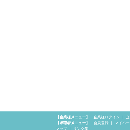
【企業様メニュー】
企業様ログイン
｜
企
【求職者メニュー】
会員登録
｜
マイペー
マップ
｜
リンク集