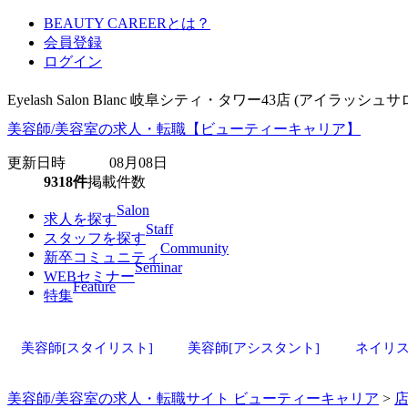
BEAUTY CAREERとは？
会員登録
ログイン
Eyelash Salon Blanc 岐阜シティ・タワー43店
美容師/美容室の求人・転職【ビューティーキャリア】
更新日時 08月08日
9318件
掲載件数
Salon
求人を探す
Staff
スタッフを探す
Community
新卒コミュニティ
Seminar
WEBセミナー
Feature
特集
美容師[スタイリスト]
美容師[アシスタント]
ネイリ
美容師/美容室の求人・転職サイト ビューティーキャリア
>