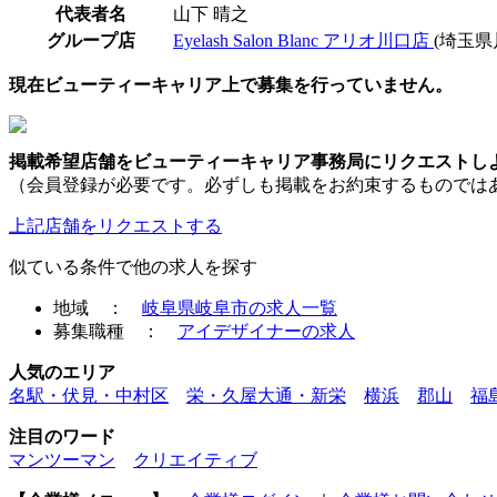
代表者名
山下 晴之
グループ店
Eyelash Salon Blanc アリオ川口店
(埼玉県
現在ビューティーキャリア上で募集を行っていません。
掲載希望店舗をビューティーキャリア事務局にリクエストし
（会員登録が必要です。必ずしも掲載をお約束するものでは
上記店舗をリクエストする
似ている条件で他の求人を探す
地域 ：
岐阜県岐阜市の求人一覧
募集職種 ：
アイデザイナーの求人
人気のエリア
名駅・伏見・中村区
栄・久屋大通・新栄
横浜
郡山
福
注目のワード
マンツーマン
クリエイティブ