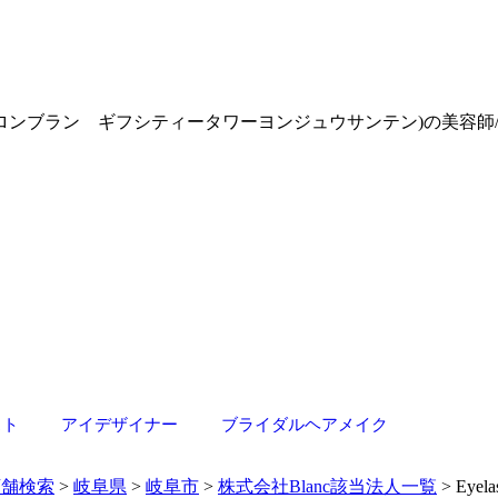
 (アイラッシュサロンブラン ギフシティータワーヨンジュウサンテン)
スト
アイデザイナー
ブライダルヘアメイク
店舗検索
>
岐阜県
>
岐阜市
>
株式会社Blanc該当法人一覧
> Eye