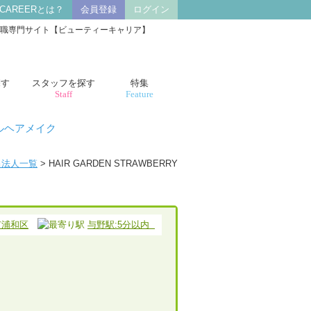
 CAREERとは？
会員登録
ログイン
の求人・転職専門サイト【ビューティーキャリア】
探す
スタッフを探す
特集
Staff
Feature
ルヘアメイク
当法人一覧
> HAIR GARDEN STRAWBERRY
市浦和区
与野駅:5分以内