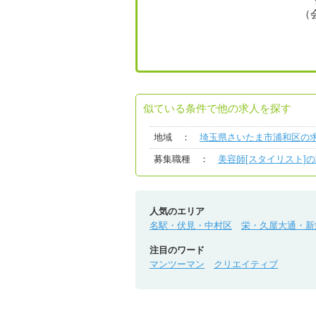
（
似ている条件で他の求人を探す
地域 ：
埼玉県さいたま市浦和区の
募集職種 ：
美容師[スタイリスト]
人気のエリア
名駅・伏見・中村区
栄・久屋大通・新
注目のワード
マンツーマン
クリエイティブ