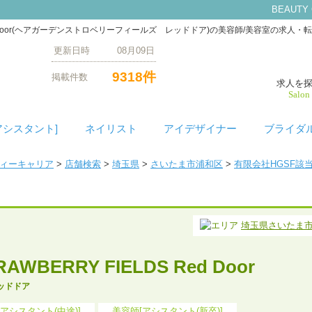
BEAUTY
LDS Red Door(ヘアガーデンストロベリーフィールズ レッドドア)の美容師/美容室
更新日時 08月09日
9318件
掲載件数
求人を
Salon
アシスタント]
ネイリスト
アイデザイナー
ブライダ
ティーキャリア
>
店舗検索
>
埼玉県
>
さいたま市浦和区
>
有限会社HGSF該
埼玉県さいたま
RAWBERRY FIELDS Red Door
ッドドア
アシスタント(中途)]
美容師[アシスタント(新卒)]