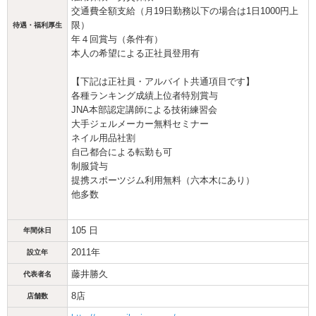
交通費全額支給（月19日勤務以下の場合は1日1000円上
限）
待遇・福利厚生
年４回賞与（条件有）
本人の希望による正社員登用有
【下記は正社員・アルバイト共通項目です】
各種ランキング成績上位者特別賞与
JNA本部認定講師による技術練習会
大手ジェルメーカー無料セミナー
ネイル用品社割
自己都合による転勤も可
制服貸与
提携スポーツジム利用無料（六本木にあり）
他多数
105 日
年間休日
2011年
設立年
藤井勝久
代表者名
8店
店舗数