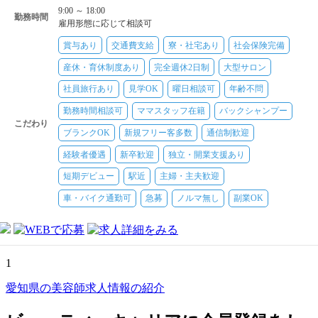
給...
9:00 ～ 18:00
勤務時間
雇用形態に応じて相談可
賞与あり
交通費支給
寮・社宅あり
社会保険完備
産休・育休制度あり
完全週休2日制
大型サロン
社員旅行あり
見学OK
曜日相談可
年齢不問
勤務時間相談可
ママスタッフ在籍
バックシャンプー
こだわり
ブランクOK
新規フリー客多数
通信制歓迎
経験者優遇
新卒歓迎
独立・開業支援あり
短期デビュー
駅近
主婦・主夫歓迎
車・バイク通勤可
急募
ノルマ無し
副業OK
1
愛知県の美容師求人情報の紹介