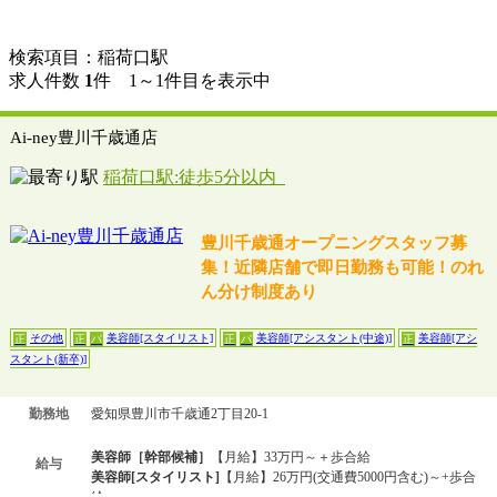
検索項目：稲荷口駅
求人件数
1
件 1～1件目を表示中
Ai-ney豊川千歳通店
稲荷口駅:徒歩5分以内
豊川千歳通オープニングスタッフ募
集！近隣店舗で即日勤務も可能！のれ
ん分け制度あり
その他
美容師[スタイリスト]
美容師[アシスタント(中途)]
美容師[アシ
正
正
パ
正
パ
正
スタント(新卒)]
勤務地
愛知県豊川市千歳通2丁目20-1
美容師［幹部候補］
【月給】33万円～＋歩合給
給与
美容師[スタイリスト]
【月給】26万円(交通費5000円含む)～+歩合