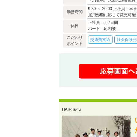
（消費税、水道光熱費込み
9:30 ～ 20:00 正社員：
勤務時間
雇用形態に応じて変更可能
正社員：月7日間
休日
パート：応相談...
こだわり
交通費支給
社会保険完
ポイント
HAIR ru-fu