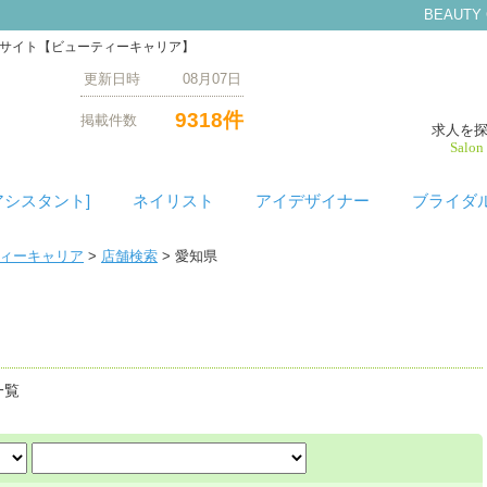
BEAUTY
門サイト【ビューティーキャリア】
更新日時 08月07日
9318件
掲載件数
求人を
Salon
アシスタント]
ネイリスト
アイデザイナー
ブライダ
ティーキャリア
>
店舗検索
> 愛知県
索
一覧