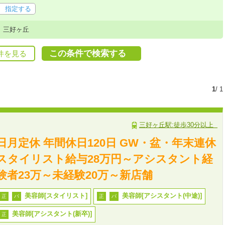
指定する
三好ヶ丘
この条件で検索する
件を見る
1
/ 1
三好ヶ丘駅:徒歩30分以上
日月定休 年間休日120日 GW・盆・年末連休
スタイリスト給与28万円～アシスタント経
験者23万～未経験20万～新店舗
美容師[スタイリスト]
美容師[アシスタント(中途)]
正
パ
正
パ
美容師[アシスタント(新卒)]
正