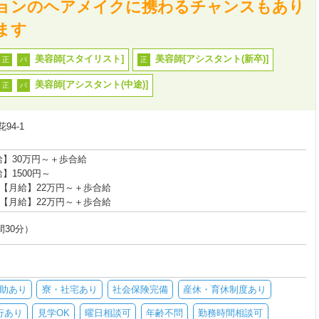
ョンのヘアメイクに携わるチャンスもあり
ます
美容師[スタイリスト]
美容師[アシスタント(新卒)]
正
パ
正
美容師[アシスタント(中途)]
正
パ
94-1
給】30万円～＋歩合給
】1500円～
【月給】22万円～＋歩合給
【月給】22万円～＋歩合給
時間30分）
助あり
寮・社宅あり
社会保険完備
産休・育休制度あり
行あり
見学OK
曜日相談可
年齢不問
勤務時間相談可