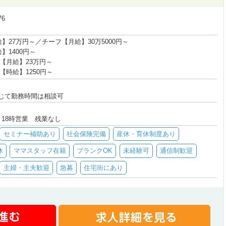
76
】27万円～／チーフ【月給】30万5000円～
】1400円～
【月給】23万円～
【時給】1250円～
）
じて勤務時間は相談可
18時営業 残業なし
セミナー補助あり
社会保険完備
産休・育休制度あり
休
ママスタッフ在籍
ブランクOK
未経験可
通信制歓迎
主婦・主夫歓迎
急募
住宅街にあり