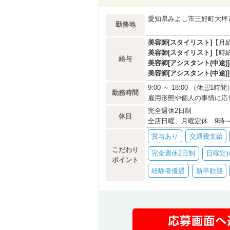
愛知県みよし市三好町大坪
勤務地
美容師[スタイリスト]
【月給
美容師[スタイリスト]
【時給
給与
美容師[アシスタント(中途)]
美容師[アシスタント(中途)]
9:00 ～ 18:00 （休憩1時間
勤務時間
雇用形態や個人の事情に応
完全週休2日制
休日
全店日曜、月曜定休 9時～
賞与あり
交通費支給
こだわり
完全週休2日制
日曜定
ポイント
経験者優遇
新卒歓迎