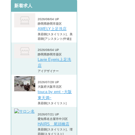
新着求人
2026/08/04 UP
静岡県静岡市葵区
AMELY上足洗店
美容師[スタイリスト]、美
容師[アシスタント(中途)]
2026/08/04 UP
静岡県静岡市葵区
Lavie Eyeris上足洗
店
アイデザイナー
2026/07/28 UP
大阪府大阪市北区
touca by emt ｰ大阪
東天満ｰ
美容師[スタイリスト]
2026/07/21 UP
愛知県名古屋市中川区
HAIRS 尾頭橋店
美容師[スタイリスト]、理
容師[スタイリスト]