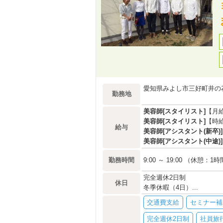
愛知県みよし市三好町井の花
勤務地
美容師[スタイリスト]
【月
美容師[スタイリスト]
【時給
給与
美容師[アシスタント(新卒)]
美容師[アシスタント(中途)]
勤務時間
9:00 ～ 19:00 （休憩：1
完全週休2日制
休日
冬季休暇（4日）...
交通費支給
セミナー補
完全週休2日制
社員旅