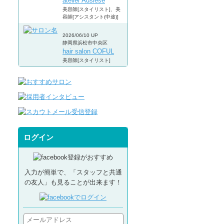
atelier Auslese
美容師[スタイリスト]、美
容師[アシスタント(中途)]
2026/06/10 UP
静岡県浜松市中央区
hair salon COFUL
美容師[スタイリスト]
ログイン
入力が簡単で、「スタッフと共通
の友人」も見ることが出来ます！