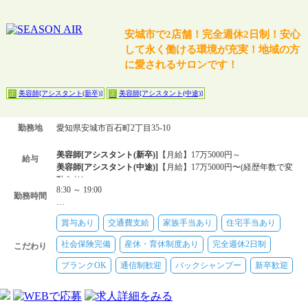
安城市で2店舗！完全週休2日制！安心
して永く働ける環境が充実！地域の方
に愛されるサロンです！
美容師[アシスタント(新卒)]
美容師[アシスタント(中途)]
正
正
勤務地
愛知県安城市百石町2丁目35-10
美容師[アシスタント(新卒)]
【月給】17万5000円～
給与
美容師[アシスタント(中途)]
【月給】17万5000円〜(経歴年数で変
動あり)
8:30 ～ 19:00
勤務時間
…
賞与あり
交通費支給
家族手当あり
住宅手当あり
社会保険完備
産休・育休制度あり
完全週休2日制
こだわり
ブランクOK
通信制歓迎
バックシャンプー
新卒歓迎