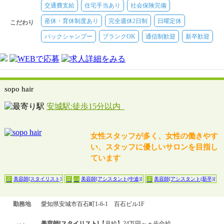
交通費支給
住宅手当あり
社会保険完備
産休・育休制度あり
完全週休2日制
日曜定休
こだわり
バックシャンプー
ブランクOK
通信制歓迎
新卒歓迎
sopo hair
安城駅:徒歩15分以内
女性スタッフが多く、女性の働きやす
い、スタッフに優しいサロンを目指し
ています
美容師[スタイリスト]
美容師[アシスタント(中途)]
美容師[アシスタント(新卒)]
正
正
パ
正
勤務地
愛知県安城市百石町1-6-1 百石ビル1F
美容師[スタイリスト]
【月給】24万円～＋歩合給