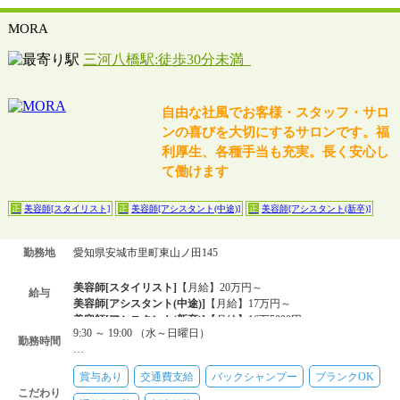
MORA
三河八橋駅:徒歩30分未満
自由な社風でお客様・スタッフ・サロ
ンの喜びを大切にするサロンです。福
利厚生、各種手当も充実。長く安心し
て働けます
美容師[スタイリスト]
美容師[アシスタント(中途)]
美容師[アシスタント(新卒)]
正
正
正
勤務地
愛知県安城市里町東山ノ田145
美容師[スタイリスト]
【月給】20万円～
給与
美容師[アシスタント(中途)]
【月給】17万円～
美容師[アシスタント(新卒)]
【月給】16万5000円～
9:30 ～ 19:00 （水～日曜日）
勤務時間
…
賞与あり
交通費支給
バックシャンプー
ブランクOK
こだわり