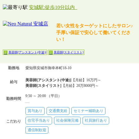
安城駅:徒歩10分以内
若い女性をターゲットにしたサロン♪
手厚い保証で安心して働いてくださ
い！
美容師[アシスタント(中途)]
美容師[スタイリスト]
正
正
勤務地
愛知県安城市御幸本町18-10
美容師[アシスタント(中途)]
【月給】16万円～
給与
美容師[スタイリスト]
【月給】20万8000円～
9:50 ～ 20:00 （平日）
勤務時間
…
賞与あり
交通費支給
セミナー補助あり
住宅手当あり
社会保険完備
社員旅行あり
こだわり
通信制歓迎