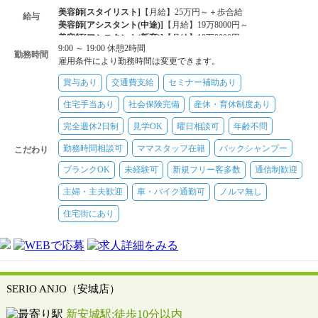
美容師[スタイリスト]
【月給】25万円～＋歩合給
給与
美容師[アシスタント(中途)]
【月給】19万8000円～
美容師[アシスタント(新卒)]
【月給】19万8000円～
9:00 ～ 19:00 休憩2時間
勤務時間
雇用条件により勤務時間は変更できます。
賞与あり
交通費支給
セミナー補助あり
住宅手当あり
社会保険完備
産休・育休制度あり
完全週休2日制
見学OK
曜日相談可
年齢不問
勤務時間相談可
ママスタッフ在籍
バックシャンプー
こだわり
ブランクOK
未経験可
新規フリー客多数
通信制歓迎
主婦・主夫歓迎
車・バイク通勤可
ノルマ無し
住宅街にあり
SERIO ANJO（安城店）
新安城駅:徒歩10分以内