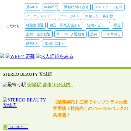
見学OK
年齢不問
勤務時間相談可
ママスタッフ在籍
バックシャンプー
ブランクOK
新規フリー客多数
経験者優遇
独立・開業支援あり
短期デビュー
駅近
こだわり
主婦・主夫歓迎
車・バイク通勤可
急募
ノルマ無し
副業OK
住宅街にあり
STEREO BEAUTY 安城店
安城駅:徒歩10分以内
【業務委託】三河でトップクラスの集
客実績！技術売上の55～65％バックの
高待遇！
アイデザイナー
面