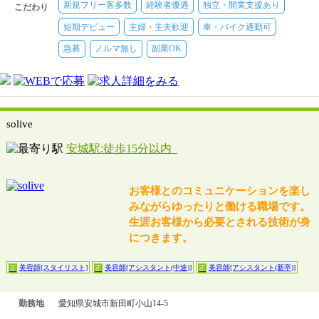
新規フリー客多数
経験者優遇
独立・開業支援あり
こだわり
短期デビュー
主婦・主夫歓迎
車・バイク通勤可
急募
ノルマ無し
副業OK
solive
安城駅:徒歩15分以内
お客様とのコミュニケーションを楽し
みながらゆったりと働ける職場です。
生涯お客様から必要とされる技術が身
につきます。
美容師[スタイリスト]
美容師[アシスタント(中途)]
美容師[アシスタント(新卒)]
正
正
正
勤務地
愛知県安城市新田町小山14-5