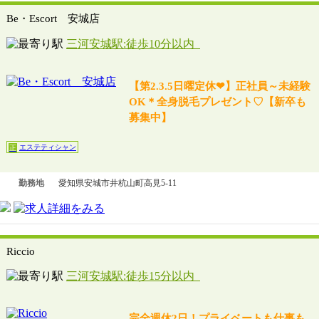
Be・Escort 安城店
三河安城駅:徒歩10分以内
【第2.3.5日曜定休❤】正社員～未経験
OK＊全身脱毛プレゼント♡【新卒も
募集中】
エステティシャン
正
勤務地
愛知県安城市井杭山町高見5-11
Riccio
三河安城駅:徒歩15分以内
完全週休2日！プライベートも仕事も