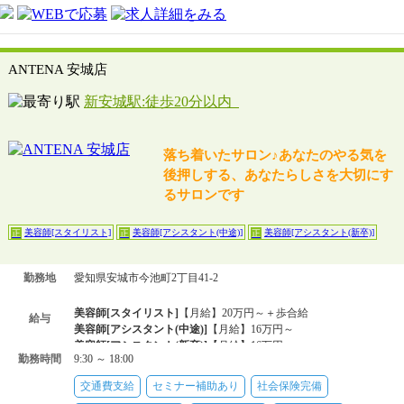
ANTENA 安城店
新安城駅:徒歩20分以内
落ち着いたサロン♪あなたのやる気を
後押しする、あなたらしさを大切にす
るサロンです
美容師[スタイリスト]
美容師[アシスタント(中途)]
美容師[アシスタント(新卒)]
正
正
正
勤務地
愛知県安城市今池町2丁目41-2
美容師[スタイリスト]
【月給】20万円～＋歩合給
給与
美容師[アシスタント(中途)]
【月給】16万円～
美容師[アシスタント(新卒)]
【月給】16万円～
勤務時間
9:30 ～ 18:00
交通費支給
セミナー補助あり
社会保険完備