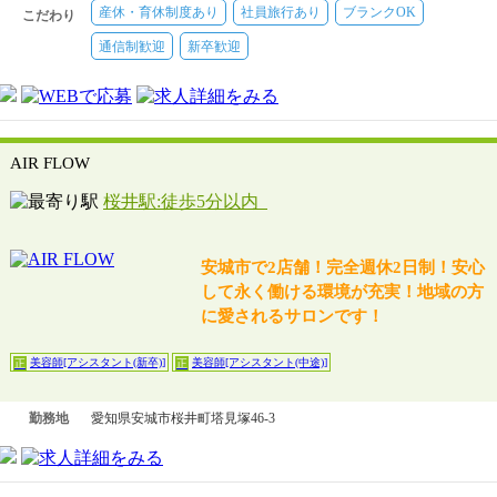
産休・育休制度あり
社員旅行あり
ブランクOK
こだわり
通信制歓迎
新卒歓迎
AIR FLOW
桜井駅:徒歩5分以内
安城市で2店舗！完全週休2日制！安心
して永く働ける環境が充実！地域の方
に愛されるサロンです！
美容師[アシスタント(新卒)]
美容師[アシスタント(中途)]
正
正
勤務地
愛知県安城市桜井町塔見塚46-3