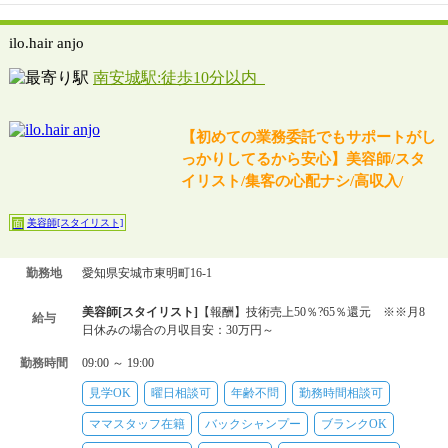
ilo.hair anjo
南安城駅:徒歩10分以内
【初めての業務委託でもサポートがし
っかりしてるから安心】美容師/スタ
イリスト/集客の心配ナシ/高収入/
美容師[スタイリスト]
面
勤務地
愛知県安城市東明町16-1
美容師[スタイリスト]
【報酬】技術売上50％?65％還元 ※※月8
給与
日休みの場合の月収目安：30万円～
勤務時間
09:00 ～ 19:00
見学OK
曜日相談可
年齢不問
勤務時間相談可
ママスタッフ在籍
バックシャンプー
ブランクOK