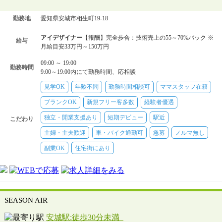
勤務地
愛知県安城市相生町19-18
アイデザイナー
【報酬】完全歩合：技術売上の55～70%バック ※
給与
月給目安33万円～150万円
09:00 ～ 19:00
勤務時間
9:00～19:00内にて勤務時間、応相談
見学OK
年齢不問
勤務時間相談可
ママスタッフ在籍
ブランクOK
新規フリー客多数
経験者優遇
独立・開業支援あり
短期デビュー
駅近
こだわり
主婦・主夫歓迎
車・バイク通勤可
急募
ノルマ無し
副業OK
住宅街にあり
SEASON AIR
安城駅:徒歩30分未満