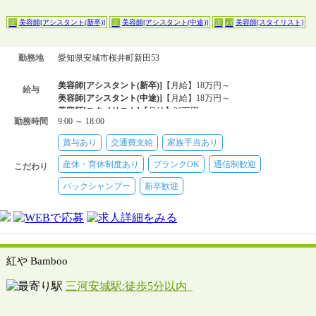
美容師[アシスタント(新卒)]
美容師[アシスタント(中途)]
美容師[スタイリスト]
正
正
正
パ
勤務地
愛知県安城市桜井町新田53
美容師[アシスタント(新卒)]
【月給】18万円～
給与
美容師[アシスタント(中途)]
【月給】18万円～
美容師[スタイリスト]
【月給】20万円～
勤務時間
9:00 ～ 18:00
美容師[スタイリスト]
【時給】900円～
賞与あり
交通費支給
家族手当あり
産休・育休制度あり
ブランクOK
通信制歓迎
こだわり
バックシャンプー
新卒歓迎
紅や Bamboo
三河安城駅:徒歩5分以内