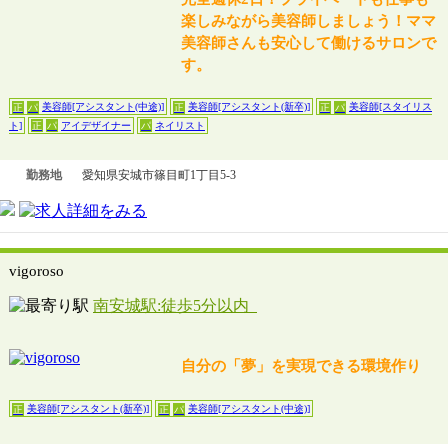
楽しみながら美容師しましょう！ママ
美容師さんも安心して働けるサロンで
す。
美容師[アシスタント(中途)]
美容師[アシスタント(新卒)]
美容師[スタイリス
正
パ
正
正
パ
アイデザイナー
ネイリスト
ト]
正
パ
パ
勤務地
愛知県安城市篠目町1丁目5-3
vigoroso
南安城駅:徒歩5分以内
自分の「夢」を実現できる環境作り
美容師[アシスタント(新卒)]
美容師[アシスタント(中途)]
正
正
パ