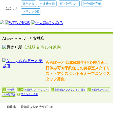
美容師[スタイリスト]
【時給】1077円＋当日売上達成手当
賞与あり
交通費支給
寮・社宅あり
社会保険完備
理容師[スタイリスト]
【月給】29万5000円～47万円＋当日売上達
こだわり
成手当
ブランクOK
理容師[スタイリスト]
【月給】33万5780円〜66万円＋当日売上達
成手当
理容師[スタイリスト]
【時給】1077円＋当日売上達成手当
Ai-ney ららぽーと安城店
安城駅:徒歩15分以内
ららぽーと安城2025年4月OPEN★土
日休み可★予約無しの美容室スタイリ
スト・アシスタント★オープニングス
タッフ募集
その他
美容師[スタイリスト]
美容師[アシスタント(中途)]
美容師[アシスタ
正
正
パ
正
正
フロント・受付
ント(新卒)]
正
勤務地
愛知県安城市大東町9-31