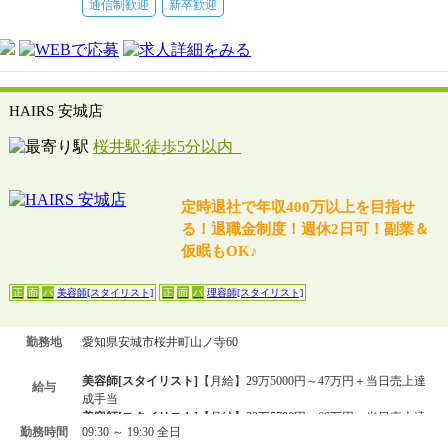
通信制歓迎
新卒歓迎
HAIRS 安城店
桜井駅:徒歩5分以内
定時退社で年収400万以上を目指せ
る！退職金制度！週休2日可！副業＆
仮眠もOK♪
美容師[スタイリスト]
理容師[スタイリスト]
正
面
パ
正
面
パ
勤務地
愛知県安城市桜井町山ノ寺60
美容師[スタイリスト]
【月給】29万5000円～47万円＋当日売上達
給与
成手当
美容師[スタイリスト]
【月給】33万5780円〜66万円＋当日売上達
勤務時間
09:30 ～ 19:30 全日
成手当