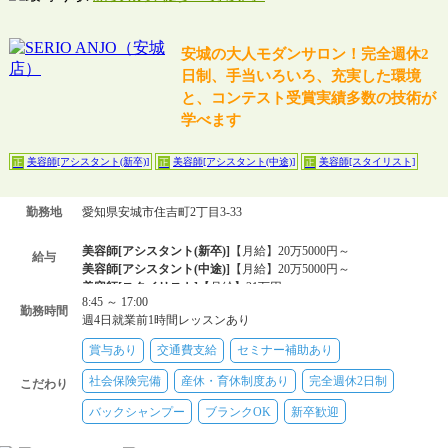
安城の大人モダンサロン！完全週休2
日制、手当いろいろ、充実した環境
と、コンテスト受賞実績多数の技術が
学べます
美容師[アシスタント(新卒)]
美容師[アシスタント(中途)]
美容師[スタイリスト]
正
正
正
勤務地
愛知県安城市住吉町2丁目3-33
美容師[アシスタント(新卒)]
【月給】20万5000円～
給与
美容師[アシスタント(中途)]
【月給】20万5000円～
美容師[スタイリスト]
【月給】21万円～
8:45 ～ 17:00
勤務時間
週4日就業前1時間レッスンあり
賞与あり
交通費支給
セミナー補助あり
社会保険完備
産休・育休制度あり
完全週休2日制
こだわり
バックシャンプー
ブランクOK
新卒歓迎