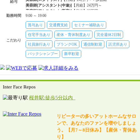
給与
美容師[アシスタント(中途)]
【月給】24万円～
美容師[アシスタント(新卒)]
【月給】23万円～
勤務時間
9:00 ～ 19:00
美容師[アシスタント(中途)]
【時給】1200円～1700円
賞与あり
交通費支給
セミナー補助あり
住宅手当あり
産休・育休制度あり
完全週休2日制
こだわり
社員旅行あり
ブランクOK
通信制歓迎
託児所あり
バックシャンプー
新卒歓迎
Inter Face Repos
桜井駅:徒歩5分以内
リピーターの多いアットホームなサロ
ンで、あなたのファンを増やしましょ
う。【月7～8日休み】【産休・育休あ
り】