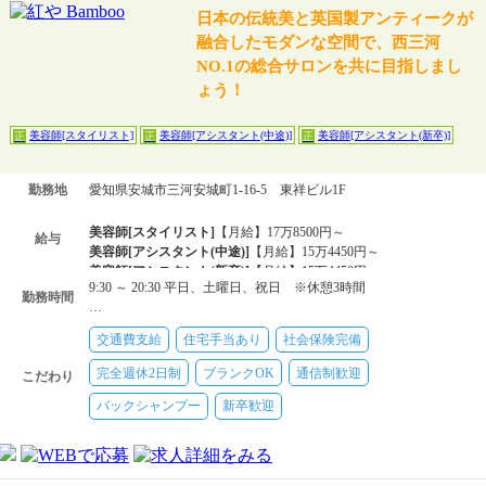
日本の伝統美と英国製アンティークが
融合したモダンな空間で、西三河
NO.1の総合サロンを共に目指しまし
ょう！
美容師[スタイリスト]
美容師[アシスタント(中途)]
美容師[アシスタント(新卒)]
正
正
正
勤務地
愛知県安城市三河安城町1-16-5 東祥ビル1F
美容師[スタイリスト]
【月給】17万8500円～
給与
美容師[アシスタント(中途)]
【月給】15万4450円～
美容師[アシスタント(新卒)]
【月給】15万4450円～
9:30 ～ 20:30 平日、土曜日、祝日 ※休憩3時間
勤務時間
…
交通費支給
住宅手当あり
社会保険完備
完全週休2日制
ブランクOK
通信制歓迎
こだわり
バックシャンプー
新卒歓迎