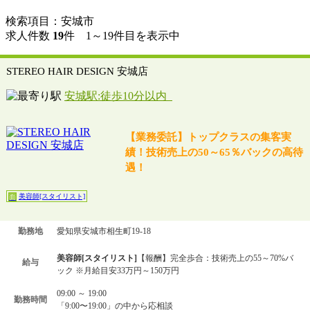
検索項目：安城市
求人件数
19
件 1～19件目を表示中
STEREO HAIR DESIGN 安城店
安城駅:徒歩10分以内
【業務委託】トップクラスの集客実
績！技術売上の50～65％バックの高待
遇！
美容師[スタイリスト]
面
勤務地
愛知県安城市相生町19-18
美容師[スタイリスト]
【報酬】完全歩合：技術売上の55～70%バ
給与
ック ※月給目安33万円～150万円
09:00 ～ 19:00
勤務時間
「9:00〜19:00」の中から応相談