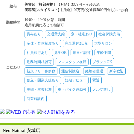
美容師［幹部候補］
【月給】33万円～＋歩合給
給与
美容師[スタイリスト]
【月給】29万円(交通費5000円含む)～+歩合
給
10:00 ～ 19:00 休憩１時間
美容師[スタイリスト]
【時給】1300円～2500円＋歩合給
勤務時間
雇用形態に応じて相談可
美容師[アシスタント(中途)]
【月給】22万5000円(交通費5000円含
む)～+歩合給
賞与あり
交通費支給
寮・社宅あり
社会保険完備
美容師[アシスタント(新卒)]
【月給】21万5000円(交通費5000円含
む)～+歩合給
産休・育休制度あり
完全週休2日制
大型サロン
フロント・受付
【月給】22万5000円(交通費5000円含む)～+歩合給
社員旅行あり
見学OK
曜日相談可
年齢不問
勤務時間相談可
ママスタッフ在籍
ブランクOK
こだわり
新規フリー客多数
通信制歓迎
経験者優遇
新卒歓迎
独立・開業支援あり
短期デビュー
駅近
主婦・主夫歓迎
車・バイク通勤可
ノルマ無し
商業施設内
Neo Natural 安城店