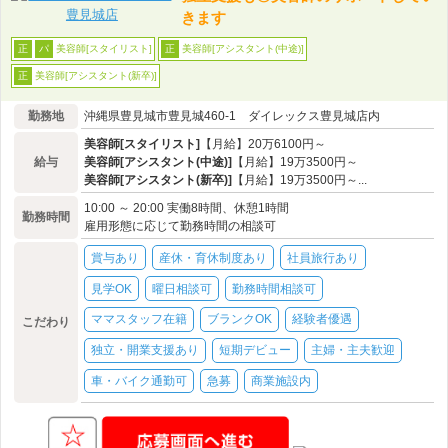
きます
美容師[スタイリスト]
美容師[アシスタント(中途)]
正
パ
正
美容師[アシスタント(新卒)]
正
勤務地
沖縄県豊見城市豊見城460-1 ダイレックス豊見城店内
美容師[スタイリスト]
【月給】20万6100円～
給与
美容師[アシスタント(中途)]
【月給】19万3500円～
美容師[アシスタント(新卒)]
【月給】19万3500円～...
10:00 ～ 20:00 実働8時間、休憩1時間
勤務時間
雇用形態に応じて勤務時間の相談可
賞与あり
産休・育休制度あり
社員旅行あり
見学OK
曜日相談可
勤務時間相談可
ママスタッフ在籍
ブランクOK
経験者優遇
こだわり
独立・開業支援あり
短期デビュー
主婦・主夫歓迎
車・バイク通勤可
急募
商業施設内