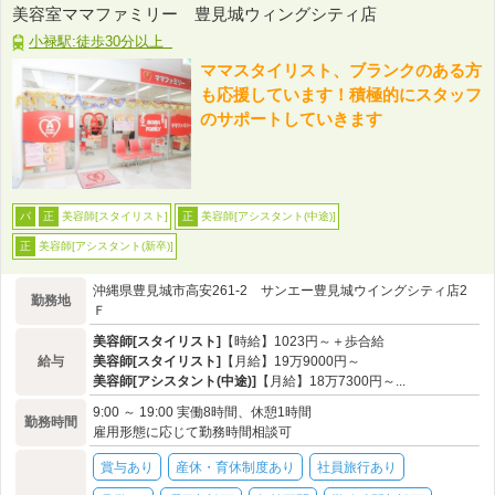
美容室ママファミリー 豊見城ウィングシティ店
小禄駅:徒歩30分以上
ママスタイリスト、ブランクのある方
も応援しています！積極的にスタッフ
のサポートしていきます
美容師[スタイリスト]
美容師[アシスタント(中途)]
パ
正
正
美容師[アシスタント(新卒)]
正
沖縄県豊見城市高安261-2 サンエー豊見城ウイングシティ店2
勤務地
Ｆ
美容師[スタイリスト]
【時給】1023円～＋歩合給
給与
美容師[スタイリスト]
【月給】19万9000円～
美容師[アシスタント(中途)]
【月給】18万7300円～...
9:00 ～ 19:00 実働8時間、休憩1時間
勤務時間
雇用形態に応じて勤務時間相談可
賞与あり
産休・育休制度あり
社員旅行あり