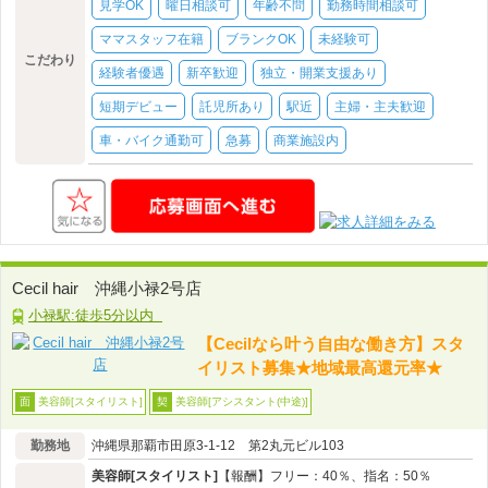
見学OK
曜日相談可
年齢不問
勤務時間相談可
ママスタッフ在籍
ブランクOK
未経験可
こだわり
経験者優遇
新卒歓迎
独立・開業支援あり
短期デビュー
託児所あり
駅近
主婦・主夫歓迎
車・バイク通勤可
急募
商業施設内
Cecil hair 沖縄小禄2号店
小禄駅:徒歩5分以内
【Cecilなら叶う自由な働き方】スタ
イリスト募集★地域最高還元率★
美容師[スタイリスト]
美容師[アシスタント(中途)]
面
契
勤務地
沖縄県那覇市田原3-1-12 第2丸元ビル103
美容師[スタイリスト]
【報酬】フリー：40％、指名：50％