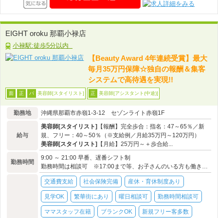
EIGHT oroku 那覇小禄店
小禄駅:徒歩5分以内
【Beauty Award 4年連続受賞】最大
毎月35万円保障☆独自の報酬＆集客
システムで高待遇を実現!!
美容師[スタイリスト]
美容師[アシスタント(中途)]
面
正
パ
正
勤務地
沖縄県那覇市赤嶺1-3-12 セゾンライト赤嶺1F
美容師[スタイリスト]
【報酬】完全歩合：指名：47～65％／新
給与
規、フリー：40～50％（※支給例／月給35万円～120万円）
美容師[スタイリスト]
【月給】25万円～＋歩合給...
9:00 ～ 21:00 早番、遅番シフト制
勤務時間
勤務時間は相談可 ※17:00まで等、お子さんのいる方も働きやすい環境です☆
交通費支給
社会保険完備
産休・育休制度あり
見学OK
繁華街にあり
曜日相談可
勤務時間相談可
ママスタッフ在籍
ブランクOK
新規フリー客多数