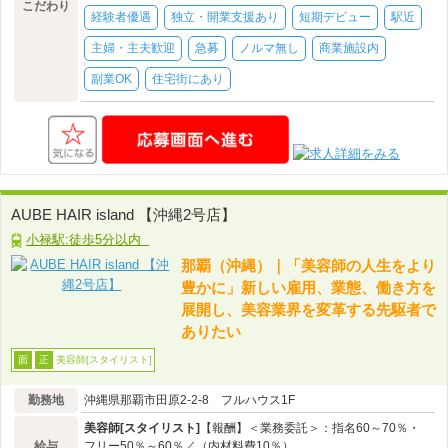
こだわり
経験者優遇
独立・開業支援あり
短期デビュー
駅近
主婦・主夫歓迎
急募
ノルマ無し
商業施設内
副業OK
住宅街にあり
AUBE HAIR island 【沖縄2号店】
小禄駅:徒歩5分以内
那覇（沖縄）｜「美容師の人生をより
豊かに」新しい雇用、業態、働き方を
展開し、美容業界を変革する先駆者で
ありたい
美容師[スタイリスト]
面
正
勤務地
沖縄県那覇市田原2-2-8 フルハウス1F
美容師[スタイリスト]
【報酬】＜業務委託＞：指名60～70％・
給与
フリー50％～60％／（内材料費10％）