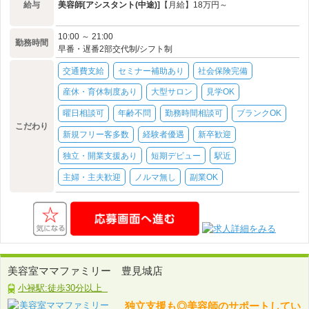
給与
美容師[アシスタント(中途)]
【月給】18万円～
10:00 ～ 21:00
勤務時間
早番・遅番2部交代制/シフト制
交通費支給
セミナー補助あり
社会保険完備
産休・育休制度あり
大型サロン
見学OK
曜日相談可
年齢不問
勤務時間相談可
ブランクOK
こだわり
新規フリー客多数
経験者優遇
新卒歓迎
独立・開業支援あり
短期デビュー
駅近
主婦・主夫歓迎
ノルマ無し
副業OK
美容室ママファミリー 豊見城店
小禄駅:徒歩30分以上
独立支援も◎美容師のサポートしてい