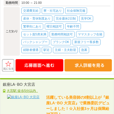
勤務時間
10:00 ～ 21:00
交通費支給
寮・社宅あり
社会保険完備
産休・育休制度あり
完全週休2日制
見学OK
繁華街にあり
曜日相談可
年齢不問
こだわり
セット面5席未満
勤務時間相談可
ママスタッフ在籍
バックシャンプー
ブランクOK
新規フリー客多数
経験者優遇
駅近
主婦・主夫歓迎
急募
銀座LA･BO 大宮店
大宮駅:徒歩5分以内
活躍している美容師の8割以上が『銀
座LA･BO 大宮店』で業務委託デビュ
ーしました！☆入社後3ヶ月は保障給