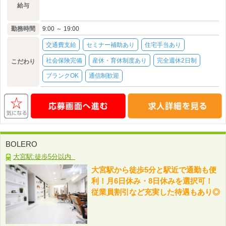
給与
勤務時間
9:00 ～ 19:00
交通費支給
セミナー補助あり
住宅手当あり
社会保険完備
産休・育休制度あり
完全週休2日制
こだわり
ブランクOK
通信制歓迎
BOLERO
大宮駅:徒歩5分以内
大宮駅から徒歩5分と駅近で通勤も便
利！月6日休み・8日休みを選択可！
従業員割引など充実した待遇もあり◎