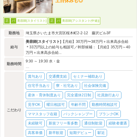
土日休みも◎
美容師[スタイリスト]
美容師[アシスタント(中途)]
正
パ
正
パ
勤務地
埼玉県さいたま市大宮区桜木町2-2-12 藤沢ビル3F
美容師[スタイリスト]
【月給】30万円〜38万円＋出来高歩合給
給与
＊33万円以上の給与も相談可／幹部候補：【月給】35万円～40
万円＋出来高歩合給...
9:30 ～ 19:30 水・金
勤務時間
…
賞与あり
交通費支給
セミナー補助あり
住宅手当あり
寮・社宅あり
社会保険完備
産休・育休制度あり
完全週休2日制
社員旅行あり
見学OK
曜日相談可
年齢不問
勤務時間相談可
こだわり
ママスタッフ在籍
バックシャンプー
ブランクOK
未経験可
新規フリー客多数
通信制歓迎
経験者優遇
高客単価
新卒歓迎
短期デビュー
駅近