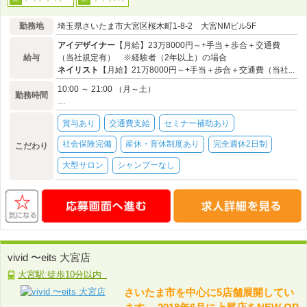
勤務地
埼玉県さいたま市大宮区桜木町1-8-2 大宮NMビル5F
アイデザイナー
【月給】23万8000円～+手当＋歩合＋交通費
給与
（当社規定有） ※経験者（2年以上）の場合
ネイリスト
【月給】21万8000円～+手当＋歩合＋交通費（当社...
10:00 ～ 21:00 （月～土）
勤務時間
…
賞与あり
交通費支給
セミナー補助あり
社会保険完備
産休・育休制度あり
完全週休2日制
こだわり
大型サロン
シャンプーなし
vivid 〜eits 大宮店
大宮駅:徒歩10分以内
さいたま市を中心に5店舗展開してい