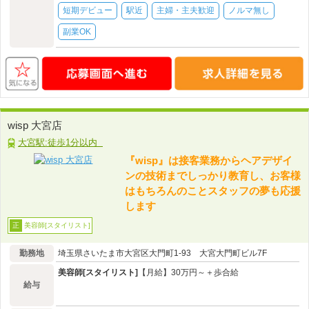
短期デビュー
駅近
主婦・主夫歓迎
ノルマ無し
副業OK
wisp 大宮店
大宮駅:徒歩1分以内
『wisp』は接客業務からヘアデザイ
ンの技術までしっかり教育し、お客様
はもちろんのことスタッフの夢も応援
します
美容師[スタイリスト]
正
勤務地
埼玉県さいたま市大宮区大門町1-93 大宮大門町ビル7F
美容師[スタイリスト]
【月給】30万円～＋歩合給
給与