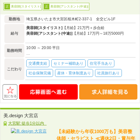
美容師[スタイリスト]
美容師[アシスタント(中途)]
正
正
勤務地
埼玉県さいたま市大宮区桜木町2-337-1 全交ビル1F
美容師[スタイリスト]
【月給】21万円＋歩合給
給与
美容師[アシスタント(中途)]
【月給】17万円～18万5000円
10:00 ～ 20:00 平日
勤務時間
…
交通費支給
セミナー補助あり
住宅手当あり
こだわり
社会保険完備
産休・育休制度あり
社員旅行あり
美.design 大宮店
大宮駅:徒歩1分以内
【未経験から年収1000万も】美容整
体師・セラピスト ≪週休2日・賞与年