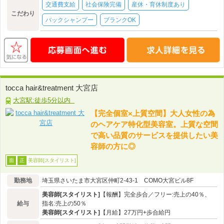
交通費支給
社会保険完備
産休・育休制度あり
こだわり
バックシャンプー
ブランクOK
tocca hair&treatment 大宮店
大宮駅:徒歩5分以内
【完全個室×上質空間】大人女性の為
のヘアケア特化型美容室。上質な空間
で高い品質のサービスを提供したい美
容師の方に◎
美容師[スタイリスト]
面
正
勤務地
埼玉県さいたま市大宮区仲町2-43-1 COMO大宮ビル8F
美容師[スタイリスト]
【報酬】完全歩合／フリー:売上の40％、
給与
指名:売上の50％
美容師[スタイリスト]
【月給】27万円+歩合給円