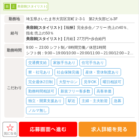
美容師[スタイリスト]
面
正
勤務地
埼玉県さいたま市大宮区宮町２-3-1 第2大矢部ビル3F
美容師[スタイリスト]
【報酬】完全歩合／フリー:売上の40％、
給与
指名:売上の50％
美容師[スタイリスト]
【月給】27万円+歩合給円
9:00 ～ 23:00 シフト制／8時間労働／休憩1時間
勤務時間
シフト例：9:00～19:00/10:00～20:00/11:00～21:00/12:00～22:00 ※勤務地・店舗により異なります。
交通費支給
家族手当あり
住宅手当あり
寮・社宅あり
社会保険完備
産休・育休制度あり
完全週休2日制
大型サロン
見学OK
曜日相談可
こだわり
勤務時間相談可
新規フリー客多数
高客単価
独立・開業支援あり
駅近
主婦・主夫歓迎
急募
ノルマ無し