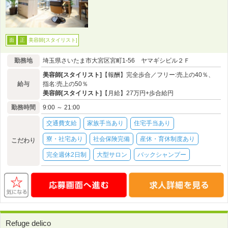
美容師[スタイリスト]
面
正
勤務地
埼玉県さいたま市大宮区宮町1-56 ヤマギシビル２Ｆ
美容師[スタイリスト]
【報酬】完全歩合／フリー:売上の40％、
給与
指名:売上の50％
美容師[スタイリスト]
【月給】27万円+歩合給円
勤務時間
9:00 ～ 21:00
交通費支給
家族手当あり
住宅手当あり
寮・社宅あり
社会保険完備
産休・育休制度あり
こだわり
完全週休2日制
大型サロン
バックシャンプー
Refuge delico