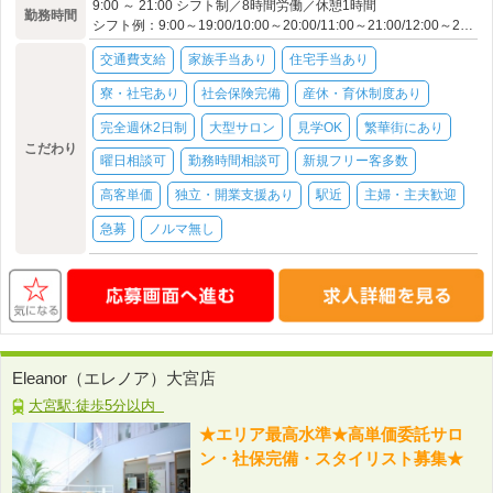
9:00 ～ 21:00 シフト制／8時間労働／休憩1時間
勤務時間
シフト例：9:00～19:00/10:00～20:00/11:00～21:00/12:00～22:00 ※勤務地・店舗により異なります。
交通費支給
家族手当あり
住宅手当あり
寮・社宅あり
社会保険完備
産休・育休制度あり
完全週休2日制
大型サロン
見学OK
繁華街にあり
こだわり
曜日相談可
勤務時間相談可
新規フリー客多数
高客単価
独立・開業支援あり
駅近
主婦・主夫歓迎
急募
ノルマ無し
Eleanor（エレノア）大宮店
大宮駅:徒歩5分以内
★エリア最高水準★高単価委託サロ
ン・社保完備・スタイリスト募集★