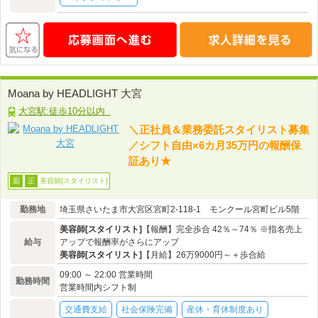
Moana by HEADLIGHT 大宮
大宮駅:徒歩10分以内
＼正社員＆業務委託スタイリスト募集
／シフト自由×6カ月35万円の報酬保
証あり★
美容師[スタイリスト]
面
正
勤務地
埼玉県さいたま市大宮区宮町2-118-1 モンクール宮町ビル5階
美容師[スタイリスト]
【報酬】完全歩合 42％～74％ ※指名売上
給与
アップで報酬率がさらにアップ
美容師[スタイリスト]
【月給】26万9000円～＋歩合給
09:00 ～ 22:00 営業時間
勤務時間
営業時間内シフト制
交通費支給
社会保険完備
産休・育休制度あり