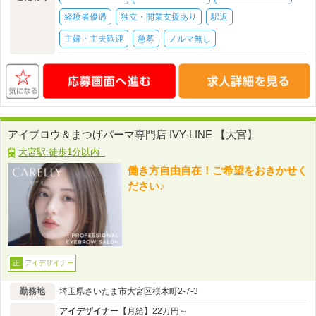
経験者優遇
独立・開業支援あり
駅近
主婦・主夫歓迎
急募
ノルマ無し
アイブロウ＆まつげパーマ専門店 IVY-LINE 【大宮】
大宮駅:徒歩1分以内
働き方自由自在！ご希望をおきかせく
ださい♪
アイデザイナー
正
勤務地
埼玉県さいたま市大宮区桜木町2‐7‐3
アイデザイナー
【月給】22万円～