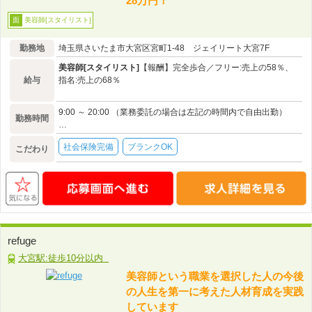
28万円！
美容師[スタイリスト]
面
勤務地
埼玉県さいたま市大宮区宮町1-48 ジェイリート大宮7F
美容師[スタイリスト]
【報酬】完全歩合／フリー:売上の58％、
給与
指名:売上の68％
9:00 ～ 20:00 （業務委託の場合は左記の時間内で自由出勤）
勤務時間
…
社会保険完備
ブランクOK
こだわり
refuge
大宮駅:徒歩10分以内
美容師という職業を選択した人の今後
の人生を第一に考えた人材育成を実践
しています