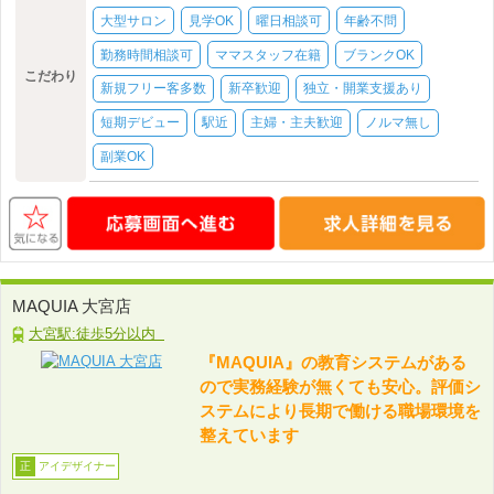
大型サロン
見学OK
曜日相談可
年齢不問
勤務時間相談可
ママスタッフ在籍
ブランクOK
こだわり
新規フリー客多数
新卒歓迎
独立・開業支援あり
短期デビュー
駅近
主婦・主夫歓迎
ノルマ無し
副業OK
MAQUIA 大宮店
大宮駅:徒歩5分以内
『MAQUIA』の教育システムがある
ので実務経験が無くても安心。評価シ
ステムにより長期で働ける職場環境を
整えています
アイデザイナー
正