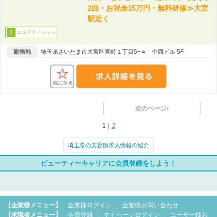
2回・お祝金15万円・無料研修≫大宮
駅近く
エステティシャン
正
勤務地
埼玉県さいたま市大宮区宮町１丁目5−４ 中西ビル 5F
次のページ›
1｜
2
埼玉県の美容師求人情報の紹介
ビューティーキャリアに会員登録をしよう！
【企業様メニュー】
企業様ログイン
｜
企業様お問い合わせ
【求職者メニュー】
会員登録
｜
マイページログイン
｜
ユーザー様お