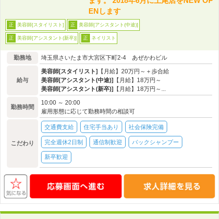
ます。 2018年6月に上尾店をNEW OP
ENします
美容師[スタイリスト]
美容師[アシスタント(中途)]
正
正
美容師[アシスタント(新卒)]
ネイリスト
正
正
勤務地
埼玉県さいたま市大宮区下町2-4 あぜかわビル
美容師[スタイリスト]
【月給】20万円～＋歩合給
給与
美容師[アシスタント(中途)]
【月給】18万円～
美容師[アシスタント(新卒)]
【月給】18万円～...
10:00 ～ 20:00
勤務時間
雇用形態に応じて勤務時間の相談可
交通費支給
住宅手当あり
社会保険完備
完全週休2日制
通信制歓迎
バックシャンプー
こだわり
新卒歓迎