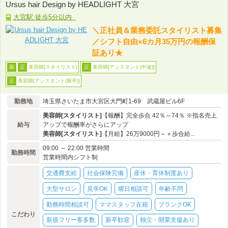
Ursus hair Design by HEADLIGHT 大宮
大宮駅:徒歩5分以内
＼正社員＆業務委託スタイリスト募集
／シフト自由×6カ月35万円の報酬保
証あり★
美容師[スタイリスト]
美容師[アシスタント(中途)]
面
正
正
美容師[アシスタント(新卒)]
正
勤務地
埼玉県さいたま市大宮区大門町1-69 武蔵屋ビル6F
美容師[スタイリスト]
【報酬】完全歩合 42％～74％ ※指名売上
給与
アップで報酬率がさらにアップ
美容師[スタイリスト]
【月給】26万9000円～＋歩合給...
09:00 ～ 22:00 営業時間
勤務時間
営業時間内シフト制
交通費支給
社会保険完備
産休・育休制度あり
大型サロン
見学OK
曜日相談可
年齢不問
勤務時間相談可
ママスタッフ在籍
ブランクOK
こだわり
新規フリー客多数
新卒歓迎
独立・開業支援あり