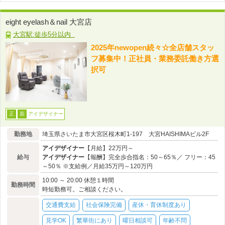
eight eyelash＆nail 大宮店
大宮駅:徒歩5分以内
2025年newopen続々☆全店舗スタッ
フ募集中！正社員・業務委託働き方選
択可
アイデザイナー
正
面
勤務地
埼玉県さいたま市大宮区桜木町1-197 大宮HAISHIMAビル2F
アイデザイナー
【月給】22万円～
給与
アイデザイナー
【報酬】完全歩合指名：50～65％／ フリー：45
～50％ ※支給例／月給35万円～120万円
10:00 ～ 20:00 休憩１時間
勤務時間
時短勤務可。ご相談ください。
交通費支給
社会保険完備
産休・育休制度あり
見学OK
繁華街にあり
曜日相談可
年齢不問