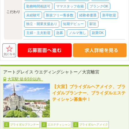
勤務時間相談可
ママスタッフ在籍
ブランクOK
こだわり
未経験可
新規フリー客多数
経験者優遇
新卒歓迎
独立・開業支援あり
短期デビュー
駅近
主婦・主夫歓迎
急募
ノルマ無し
副業OK
アートグレイス ウエディングシャトー／大宮離宮
大宮駅:徒歩5分以内
【大宮】ブライダルヘアメイク、ブラ
イダルプランナー、ブライダルエステ
ティシャン募集中！
ブライダルプランナー
エステティシャン
ブライダルヘアメイク
正
正
正