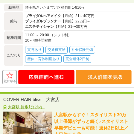
勤務地
埼玉県さいたま市北区植竹町1-816-7
ブライダルヘアメイク
【月給】21～40万円
給与
ブライダルプランナー
【月給】22万円～
エステティシャン
【月給】21〜30万円
11:00 ～ 20:00 （シフト制）
勤務時間
20～40時間程度
賞与あり
交通費支給
社会保険完備
こだわり
産休・育休制度あり
完全週休2日制
COVER HAIR bliss 大宮店
大宮駅:徒歩1分以内
大宮駅からすぐ！スタイリスト30万
以上保障がずっと続く♪スタイリスト
早期デビューも可能！週休2日以上／