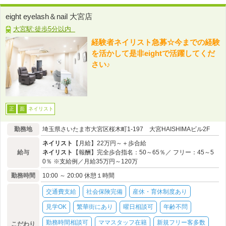
eight eyelash＆nail 大宮店
大宮駅:徒歩5分以内
経験者ネイリスト急募☆今までの経験
を活かして是非eightで活躍してくだ
さい♪
ネイリスト
正
面
勤務地
埼玉県さいたま市大宮区桜木町1-197 大宮HAISHIMAビル2F
ネイリスト
【月給】22万円～＋歩合給
給与
ネイリスト
【報酬】完全歩合指名：50～65％／ フリー：45～5
0％ ※支給例／月給35万円～120万
勤務時間
10:00 ～ 20:00 休憩１時間
交通費支給
社会保険完備
産休・育休制度あり
見学OK
繁華街にあり
曜日相談可
年齢不問
勤務時間相談可
ママスタッフ在籍
新規フリー客多数
こだわり