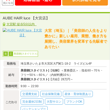
AUBE HAIR luce 【大宮店】
大宮駅:徒歩5分以内
大宮（埼玉）｜「美容師の人生をより
豊かに」新しい雇用、業態、働き方を
展開し、美容業界を変革する先駆者で
ありたい
美容師[スタイリスト]
面
正
勤務地
埼玉県さいたま市大宮区大門町1-18-2 ライズビル4F
美容師[スタイリスト]
【報酬】＜業務委託＞：指名60～70％・
給与
フリー50％～60％／（内材料費10％）
美容師[スタイリスト]
【月給】28万円～
勤務時間
9:00 ～ 22:00
交通費支給
社会保険完備
産休・育休制度あり
完全週休2日制
大型サロン
ブランクOK
こだわり
バックシャンプー