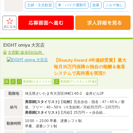
主婦・主夫歓迎
車・バイク通勤可
急募
ノルマ無し
EIGHT omiya 大宮店
大宮駅:徒歩5分以内
【Beauty Award 4年連続受賞】最大
毎月35万円保障☆独自の報酬＆集客
システムで高待遇を実現!!
美容師[スタイリスト]
美容師[アシスタント(中途)]
面
正
パ
正
勤務地
埼玉県さいたま市大宮区仲町1-65-2 金井ビル2F
美容師[スタイリスト]
【報酬】完全歩合：指名：47～65％／新
給与
規、フリー：40～50％（※支給例／月給35万円～120万円）
美容師[スタイリスト]
【月給】25万円～＋歩合給...
10:00 ～ 23:00 早番、遅番シフト制
勤務時間
早番、遅番シフト制