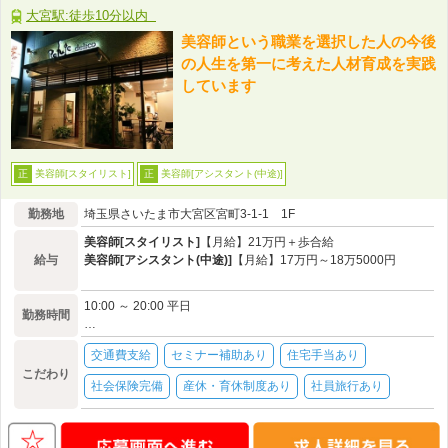
大宮駅:徒歩10分以内
美容師という職業を選択した人の今後
の人生を第一に考えた人材育成を実践
しています
美容師[スタイリスト]
美容師[アシスタント(中途)]
正
正
勤務地
埼玉県さいたま市大宮区宮町3-1-1 1F
美容師[スタイリスト]
【月給】21万円＋歩合給
給与
美容師[アシスタント(中途)]
【月給】17万円～18万5000円
10:00 ～ 20:00 平日
勤務時間
…
交通費支給
セミナー補助あり
住宅手当あり
こだわり
社会保険完備
産休・育休制度あり
社員旅行あり