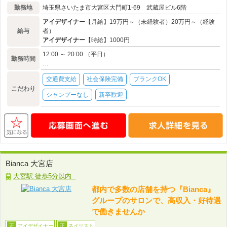
勤務地
埼玉県さいたま市大宮区大門町1-69 武蔵屋ビル6階
アイデザイナー
【月給】19万円～（未経験者）20万円～（経験
給与
者）
アイデザイナー
【時給】1000円
12:00 ～ 20:00 （平日）
勤務時間
…
交通費支給
社会保険完備
ブランクOK
こだわり
シャンプーなし
新卒歓迎
Bianca 大宮店
大宮駅:徒歩5分以内
都内で多数の店舗を持つ『Bianca』
グループのサロンで、高収入・好待遇
で働きませんか
アイデザイナー
ネイリスト
正
正