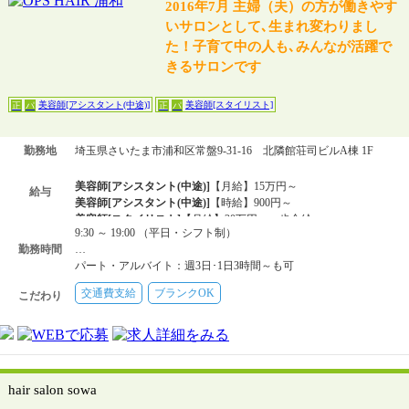
2016年7月 主婦（夫）の方が働きやす
いサロンとして､生まれ変わりまし
た！子育て中の人も､みんなが活躍で
きるサロンです
美容師[アシスタント(中途)]
美容師[スタイリスト]
正
パ
正
パ
勤務地
埼玉県さいたま市浦和区常盤9-31-16 北隣館荘司ビルA棟 1F
美容師[アシスタント(中途)]
【月給】15万円～
給与
美容師[アシスタント(中途)]
【時給】900円～
美容師[スタイリスト]
【月給】20万円～＋歩合給
9:30 ～ 19:00 （平日・シフト制）
美容師[スタイリスト]
【時給】1000円～
勤務時間
…
パート・アルバイト：週3日･1日3時間～も可
交通費支給
ブランクOK
こだわり
hair salon sowa