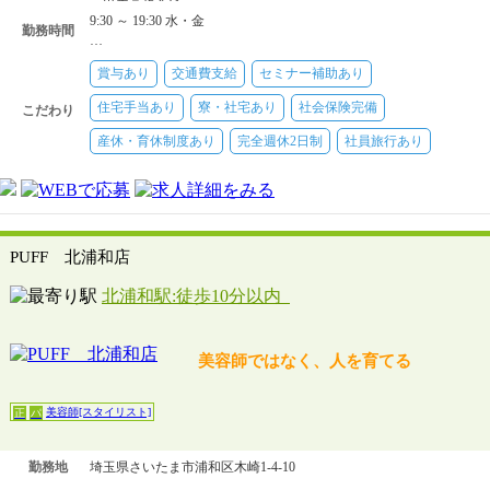
＋出来高歩合給
9:30 ～ 19:30 水・金
美容師[スタイリスト]
【時給】1050円〜1500円＋歩合給
勤務時間
…
美容師[アシスタント(中途)]
【月給】21万6000円～24万6000円＋
出来高歩合給
賞与あり
交通費支給
セミナー補助あり
美容師[アシスタント(中途)]
【時給】1030円～1200円＋歩合給
住宅手当あり
寮・社宅あり
社会保険完備
こだわり
産休・育休制度あり
完全週休2日制
社員旅行あり
PUFF 北浦和店
北浦和駅:徒歩10分以内
美容師ではなく、人を育てる
美容師[スタイリスト]
正
パ
勤務地
埼玉県さいたま市浦和区木崎1-4-10