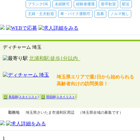
ブランクOK
未経験可
経験者優遇
新卒歓迎
駅近
主婦・主夫歓迎
車・バイク通勤可
急募
ノルマ無し
ディチャーム 埼玉
北浦和駅:徒歩1分以内
埼玉県エリアで週2日から始められる
高齢者向けの訪問美容！
美容師[スタイリスト]
理容師[スタイリスト]
正
正
勤務地
埼玉県さいたま市浦和区周辺 （埼玉県全域の募集です）
1