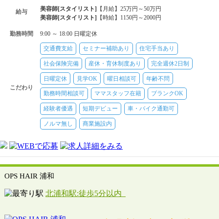
美容師[スタイリスト]
【月給】25万円～50万円
給与
美容師[スタイリスト]
【時給】1150円～2000円
勤務時間
9:00 ～ 18:00 日曜定休
交通費支給
セミナー補助あり
住宅手当あり
社会保険完備
産休・育休制度あり
完全週休2日制
日曜定休
見学OK
曜日相談可
年齢不問
こだわり
勤務時間相談可
ママスタッフ在籍
ブランクOK
経験者優遇
短期デビュー
車・バイク通勤可
ノルマ無し
商業施設内
OPS HAIR 浦和
北浦和駅:徒歩5分以内