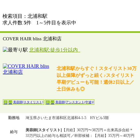
検索項目：北浦和駅
求人件数
5
件 1～5件目を表示中
COVER HAIR bliss 北浦和店
北浦和駅:徒歩1分以内
北浦和駅からすぐ！スタイリスト30万
以上保障がずっと続く♪スタイリスト
早期デビューも可能！週休2日以上／
土日休みも◎
美容師[スタイリスト]
美容師[アシスタント(中途)]
正
パ
正
パ
勤務地
埼玉県さいたま市浦和区北浦和4-1-5 HYビル5階
美容師[スタイリスト]
【月給】30万円〜38万円＋出来高歩合給＊
給与
33万円以上の給与も相談可／幹部候補：【月給】35万円～40万円