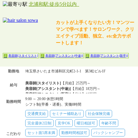
北浦和駅:徒歩5分以内
カットが上手くなりたい方！マンツー
マンで学べます！サロンワーク、クリ
エイティブ活動、独立、etc全力サポ
ートします！
美容師[スタイリスト]
美容師[アシスタント(中途)]
美容師[アシスタント(新卒)]
正
正
正
勤務地
埼玉県さいたま市浦和区元町2-1-1 第3松ビル1F
美容師[スタイリスト]
【月給】25万円～
給与
美容師[アシスタント(中途)]
【月給】18万円～
美容師[アシスタント(新卒)]
【月給】18万円～
9:00 ～ 20:00 休憩1時間
勤務時間
シフト制(早番・遅番)、実働8時間
交通費支給
セミナー補助あり
社会保険完備
完全週休2日制
見学OK
曜日相談可
年齢不問
セット面5席未満
勤務時間相談可
バックシャンプー
こだわり