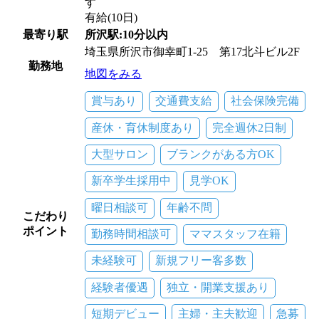
す
有給(10日)
最寄り駅
所沢駅:10分以内
埼玉県所沢市御幸町1-25 第17北斗ビル2F
勤務地
地図をみる
賞与あり
交通費支給
社会保険完備
産休・育休制度あり
完全週休2日制
大型サロン
ブランクがある方OK
新卒学生採用中
見学OK
曜日相談可
年齢不問
こだわり
ポイント
勤務時間相談可
ママスタッフ在籍
未経験可
新規フリー客多数
経験者優遇
独立・開業支援あり
短期デビュー
主婦・主夫歓迎
急募