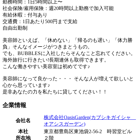
勤務時間：1日5時間以上〜
社会保険/雇用保険：週20時間以上勤務で加入可能
有給休暇：付与あり
交通費：1日あたり500円まで支給
自由出勤制
美容師といえば、「休めない」「帰るのも遅い」「体力勝
負」そんなイメージがつきまとうもの。
でも、BUBBLESに入社したらそんなこと忘れてください。
海外旅行に行きたい!長期連休も取得できます。
こんな働きやすい美容室は初めてです♪
美容師になって良かった・・・ そんな人が増えて欲しいと
心から思っています♪
是非あなたの力を私たちに貸してください！！
企業情報
株式会社OasisGarden(カブシキガイシャ
会社名
オアシスガーデン)
本社
東京都豊島区東池袋2-56-2 時習堂ビル
所在地
２階