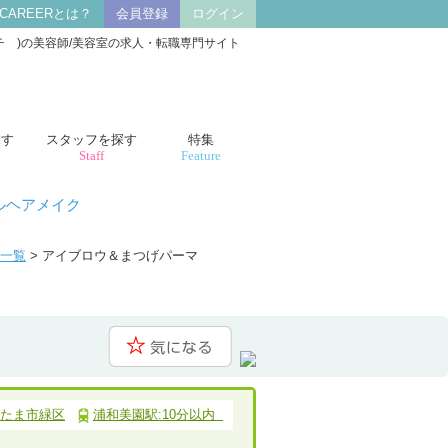
 CAREERとは？
会員登録
ログイン
チ )の美容師/美容室の求人・転職専門サイト
探す
スタッフを探す
特集
Staff
Feature
ルヘアメイク
人一覧
> アイブロウ＆まつげパーマ
たま市緑区
浦和美園駅:10分以内