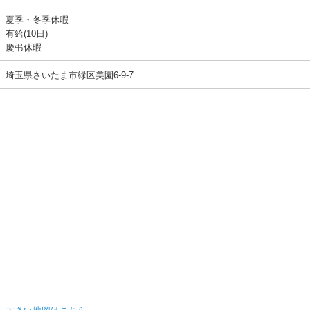
夏季・冬季休暇
有給(10日)
慶弔休暇
埼玉県さいたま市緑区美園6‐9‐7