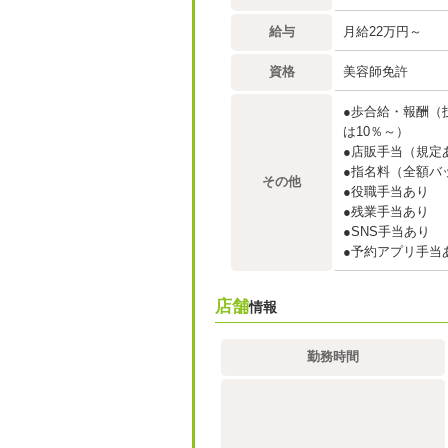
給与
月給22万円～
資格
美容師免許
●歩合給・報酬（
は10％～）
●店販手当（規定
●指名料（全額バ
その他
●役職手当あり
●残業手当あり
●SNS手当あり
●予約アプリ手当
店舗
情報
勤務時間