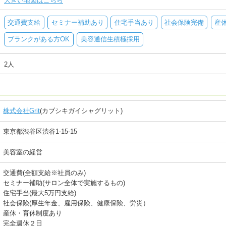
大きい地図はこちら
交通費支給
セミナー補助あり
住宅手当あり
社会保険完備
産
ブランクがある方OK
美容通信生積極採用
2人
株式会社Grit
(カブシキガイシャグリット)
東京都渋谷区渋谷1-15-15
美容室の経営
交通費(全額支給※社員のみ)
セミナー補助(サロン全体で実施するもの)
住宅手当(最大5万円支給)
社会保険(厚生年金、雇用保険、健康保険、労災）
産休・育休制度あり
完全週休２日