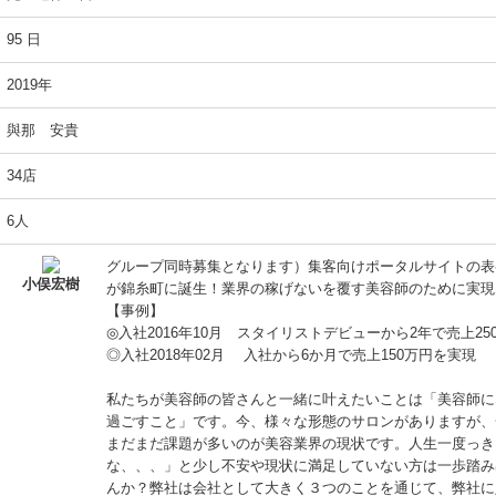
95 日
2019年
與那 安貴
34店
6人
グループ同時募集となります）集客向けポータルサイトの表参
小俣宏樹
が錦糸町に誕生！業界の稼げないを覆す美容師のために実現
【事例】
◎入社2016年10月 スタイリストデビューから2年で売上25
◎入社2018年02月 入社から6か月で売上150万円を実現
私たちが美容師の皆さんと一緒に叶えたいことは「美容師に
過ごすこと」です。今、様々な形態のサロンがありますが、
まだまだ課題が多いのが美容業界の現状です。人生一度っき
な、、、」と少し不安や現状に満足していない方は一歩踏み
んか？弊社は会社として大きく３つのことを通じて、弊社に