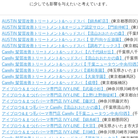
に少しでも影響を与えたいと考えています。
AUSTIN 髪質改善トリートメント&ヘッドスパ 【錦糸町店】
(東京都墨田区)
AUSTIN 髪質改善トリートメント&オージュア認定サロン 【門前仲町】
(東
AUSTIN 髪質改善トリートメント&ヘッドスパ 【流山おおたかの森】
(千葉
AUSTIN 髪質改善トリートメント&ヘッドスパ【 登戸/向ケ丘遊園】
(神奈
AUSTIN 髪質改善トリートメント&ヘッドスパ 【調布アミックス】
(東京都
Carelly 髪質改善トリートメント&ヘッドスパ 【八千代緑が丘】
(千葉県八千
Carelly 髪質改善トリートメント&ヘッドスパ 【流山おおたかの森】
(千葉県
Carelly 髪質改善トリートメント&ヘッドスパ【 千葉ニュータウン中央/印
Carelly 髪質改善トリートメント&ヘッドスパ【浦和美園】
(埼玉県さいたま
Carelly 髪質改善トリートメント&ヘッドスパ 【大泉学園】
(東京都練馬区)
Carelly 髪質改善トリートメント&ヘッドスパ 【成増】
(東京都板橋区)
アイブロウ＆まつげパーマ専門店 IVY-LINE 【武蔵小杉】
(神奈川県川崎市
アイブロウ＆まつげパーマ専門店 IVY-LINE 【上野/上野御徒町】
(東京都台
アイブロウ＆まつげパーマ専門店 IVY-LINE 【藤沢】
(神奈川県藤沢市)
アイブロウ&まつ毛パーマ Carelly【流山おおたかの森】
(千葉県流山市)
アイブロウ&まつ毛パーマ専門店 Carelly【千葉ニュータウン中央/印西】
(
アイブロウ＆まつげパーマ専門店 IVY-LINE 【錦糸町】
(東京都墨田区)
アイブロウ＆まつげパーマ専門店 IVY-LINE 【大宮】
(埼玉県さいたま市大宮
アイブロウ＆まつげパーマ専門店 IVY-LINE 【川崎】
(神奈川県川崎市川崎区