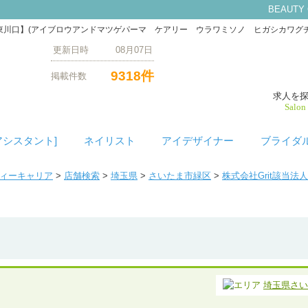
BEAUTY
美園/東川口】(アイブロウアンドマツゲパーマ ケアリー ウラワミソノ ヒガシカワグ
更新日時 08月07日
9318件
掲載件数
求人を
Salon
アシスタント]
ネイリスト
アイデザイナー
ブライダ
ティーキャリア
>
店舗検索
>
埼玉県
>
さいたま市緑区
>
株式会社Grit該当法
埼玉県さい