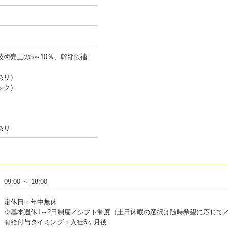
技術売上の5～10％、幹部候補
あり）
ック）
あり
09:00 ～ 18:00
定休日：年中無休
※基本週休1～2日制度／シフト制度（土日休暇の選択は随時希望に応じて
有給付与タイミング：入社6ヶ月後