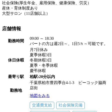
社会保険(厚生年金、雇用保険、健康保険、労災）
産休・育休制度あり
大型サロン（11店舗以上）
店舗情報
09:00 ～ 18:30
勤務時間
パートの方は週2日～、1日5ｈ～可能です。
月7日休み
夏季休暇3日
休日休暇
冬期休暇3日
夏季・冬季休暇
慶弔休暇
最寄り駅
柏駅:20分以内
千葉県柏市豊四季台4-1-3 ピーコック脇商
店街
勤務地
地図をみる
交通費支給
社会保険完備