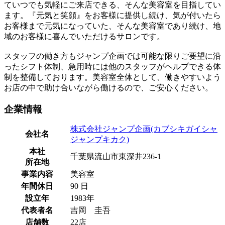
ていつでも気軽にご来店できる、そんな美容室を目指してい
ます。『元気と笑顔』をお客様に提供し続け、気が付いたら
お客様まで元気になっていた、そんな美容室であり続け、地
域のお客様に喜んでいただけるサロンです。
スタッフの働き方もジャンプ企画では可能な限りご要望に沿
ったシフト体制、急用時には他のスタッフがヘルプできる体
制を整備しております。美容室全体として、働きやすいよう
お店の中で助け合いながら働けるので、ご安心ください。
企業情報
株式会社ジャンプ企画(カブシキガイシャ
会社名
ジャンプキカク)
本社
千葉県流山市東深井236-1
所在地
事業内容
美容室
年間休日
90 日
設立年
1983年
代表者名
吉岡 圭吾
店舗数
22店