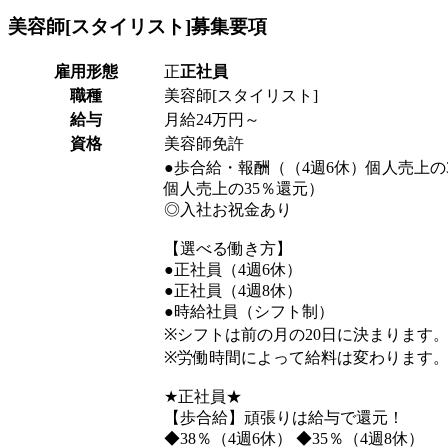
美容師[スタイリスト]
募集要項
雇用形態
正
正社員
職種
美容師[スタイリスト]
給与
月給24万円～
資格
美容師免許
●歩合給・報酬（（4週6休）個人売上の
個人売上の35％還元）
◎入社お祝金あり
【選べる働き方】
●正社員（4週6休）
●正社員（4週8休）
●時給社員（シフト制）
※シフトは前の月の20日に決まります
※労働時間によって給料は変わります
★正社員★
【歩合給】頑張りは給与で還元！
◆38％（4週6休） ◆35％（4週8休）