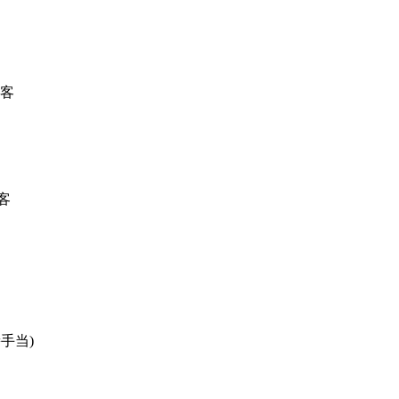
入客
入客
手当)