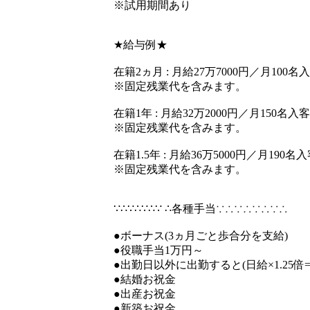
※試用期間あり
★給与例★
在籍2ヵ月 : 月給27万7000円／月100名
※固定残業代を含みます。
在籍1年 : 月給32万2000円／月150名入客
※固定残業代を含みます。
在籍1.5年 : 月給36万5000円／月190名
※固定残業代を含みます。
∵∴∵∴∵∴∵ ∴各種手当∵∴∵∴∵∴∵∴
●ボーナス(3ヵ月ごと歩合分を支給)
●役職手当1万円～
●出勤日以外に出勤すると(日給×1.25倍=
●結婚お祝金
●出産お祝金
●新築お祝金