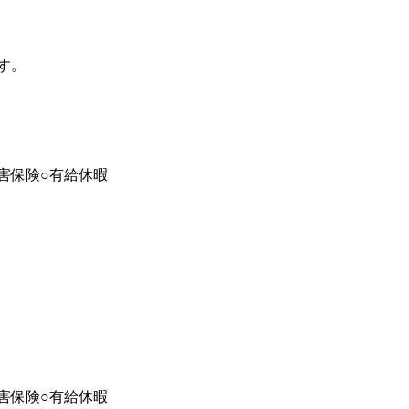
）
す。
害保険○有給休暇
害保険○有給休暇