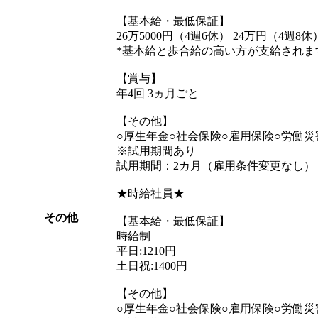
【基本給・最低保証】
26万5000円（4週6休） 24万円（4週8休
*基本給と歩合給の高い方が支給されま
【賞与】
年4回 3ヵ月ごと
【その他】
○厚生年金○社会保険○雇用保険○労働災
※試用期間あり
試用期間：2カ月（雇用条件変更なし）
★時給社員★
その他
【基本給・最低保証】
時給制
平日:1210円
土日祝:1400円
【その他】
○厚生年金○社会保険○雇用保険○労働災