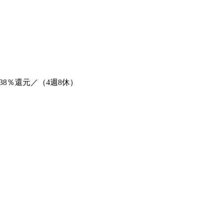
38％還元／（4週8休）
。
。