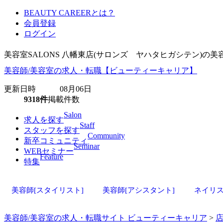
BEAUTY CAREERとは？
会員登録
ログイン
美容室SALONS 八幡東店(サロンズ ヤハタヒガシテン)
美容師/美容室の求人・転職【ビューティーキャリア】
更新日時 08月06日
9318件
掲載件数
Salon
求人を探す
Staff
スタッフを探す
Community
新卒コミュニティ
Seminar
WEBセミナー
Feature
特集
美容師[スタイリスト]
美容師[アシスタント]
ネイリ
美容師/美容室の求人・転職サイト ビューティーキャリア
>