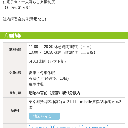
住宅手当・一人暮らし支援制度
【社内規定あり】
社内講習会あり(費用なし)
店舗情報
11:00 ～ 20:30 休憩時間1時間【平日】
勤務時間
10:00 ～ 19:30 休憩時間1時間【土日祝】
月8日休制（シフト制）
夏季・冬季休暇
休日休暇
有給(半年経過後、10日)
慶弔休暇
明治神宮前〈原宿〉駅:1分以内
最寄り駅
東京都渋谷区神宮前４-31-11 re-belle原宿/表参道ビル3
階
勤務地
地図をみる