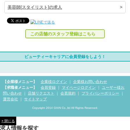
美容師[スタイリスト]の求人
この店舗のスタッフ登録はこちら
ビューティーキャリアに会員登録をしよう！
【企業様メニュー】
企業様ログイン
｜
企業様お問い合わせ
【求職者メニュー】
会員登録
｜
マイページログイン
｜
ユーザー様お
問い合わせ
｜
店舗リクエスト
｜
会員規約
｜
プライバシーポリシー
｜
運営会社
｜
サイトマップ
Copyright 2014 GAIN Co.,ltd All Rights Reserved.
× 閉じる
求人情報を探す