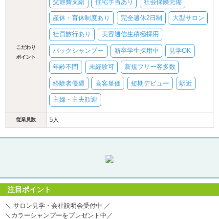
交通費支給
住宅手当あり
社会保険完備
産休・育休制度あり
完全週休2日制
大型サロン
社員旅行あり
美容通信生積極採用
こだわり
バックシャンプー
新卒学生採用中
見学OK
ポイント
年齢不問
未経験可
新規フリー客多数
経験者優遇
高客単価
短期デビュー
駅近
主婦・主夫歓迎
5人
従業員数
注目ポイント
＼ サロン見学・会社説明会受付中 ／
＼カラーシャンプーをプレゼント中／