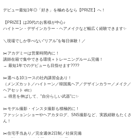
デビュー最短1年◎「好き」を極めるなら【PRIZE】へ！
【PRIZE】は20代のお客様が中心♪
ハイトーン・デザインカラー・ヘアメイクなど幅広く経験できます✨
＼現場でしか学べない“リアル”を毎日体験！／
✂️アカデミーは営業時間内に！
講師在籍で集中できる環境＋トレーニングルーム完備！
→ 最短1年でのデビューも目指せます????
✂️選べる10コースの社内講習会あり！
（メンズカット／ハイトーン／韓国風ヘア／デザインカラー／メイク／
ヘアセット etc）
→ 得意を伸ばして、"自分らしい武器"に✨
✂️モデル撮影・インスタ撮影も積極的に！
ファッションショーやヘアカタログ、SNS撮影など、実践経験もたくさ
ん！
✂️住宅手当あり／完全週休2日制／社保完備