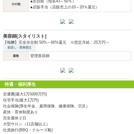
●歩合給（指名43～50％）
その他
●店販手当（店販売上の10～20％還元）
美容師[スタイリスト]
【報酬】完全歩合制 50%～60%還元 ※想定月給：25万円～
面貸し・業務委託
管理美容師
資格
待遇・福利厚生
交通費(最大1万5000万円)
住宅手当(最大1万円)
社会保険(厚生年金、雇用保険、健康保険、労災）
産休・育休制度あり
完全週休２日
大型サロン（11店舗以上）
社員旅行(BBQ・クルーズ船)