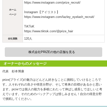
https://www.instagram.com/prize_recruit/
ホーム
Instagram【アイリスト】
ページ
https://www.instagram.com/lazley_eyelash_recruit/
TiKToK
https://www.tiktok.com/@prize_hair
120人
全社員数
株式会社PRIZEの他の店舗を見る
オーナーからのメッセージ
代表 杉本博康
prize(プライズ)の魅力はどんどん好きなことに挑戦していけるところで
す。人それぞれの良さや得意分野が、そして将来の目標があるかと思い
ます。przieでは個人の能力を多岐にわたって伸ばし成長してほしいと考
えています。そのためのバックアップは惜しみません！自分の得意分野
で挑戦してください。