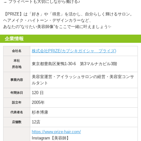
→ プライベートも大切にしながら働ける♪
【PRIZE】は「好き」や「得意」を活かし、自分らしく輝けるサロン。
ヘアメイク・ハイトーン・デザインカラーなど、
あなたの“なりたい美容師像”をここで一緒に叶えましょう✨
企業情報
株式会社PRIZE(カブシキガイシャ プライズ)
会社名
本社
東京都豊島区巣鴨1-30-6 第3マルナカビル3階
所在地
美容室運営・アイラッシュサロンの経営・美容室コンサ
事業内容
ルタント
120 日
年間休日
2005年
設立年
杉本博康
代表者名
12店
店舗数
https://www.prize-hair.com/
Instagram【美容師】