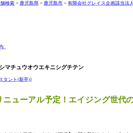
店舗検索
>
鹿児島県
>
鹿児島市
>
有限会社グレイス企画該当法
以内
シマチュウオウエキニシグチテン
スタント(新卒)]
ESORTにリニューアル予定！エイジング