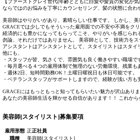
【ファーストグレイ世代(年齢とともに白髪や髪質の変化が気
ならではのお悩みを丁寧にカウンセリング、髪の状態に合わ
美容師はやりがいがあり、素晴らしい仕事です。 しかし、
GRACEでは少しでもそういった雇用面での不安や不満をク
経済的にも豊かになってもらってこそ、やりがいを感じられ
勿論、それだけではありません。 美容師として、技術力を
アシスタントはアシスタントとして、スタイリストはスタイ
他にも、
・スタッフが皆、気さくで、雰囲気も良く働きやすい職場で
・毎月選べる４つの雇用体制で無理のない労働環境、残業も
・週休2日、短時間勤務OK！土曜日曜祝日も休日可能です。
・ベテランスタッフがサポートしますので、経験が浅い方も
GRACEにはもっともっと知ってもらいたい魅力が沢山あり
あなたの美容師生活を輝かせる自信があります！！ これから
美容師[スタイリスト]
募集要項
雇用形態
正
正社員
職種
美容師[スタイリスト]