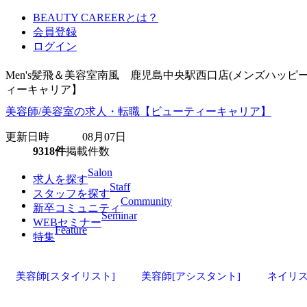
BEAUTY CAREERとは？
会員登録
ログイン
Men's髪飛＆美容室南風 鹿児島中央駅西口店(メンズハッ
ィーキャリア】
美容師/美容室の求人・転職【ビューティーキャリア】
更新日時 08月07日
9318件
掲載件数
Salon
求人を探す
Staff
スタッフを探す
Community
新卒コミュニティ
Seminar
WEBセミナー
Feature
特集
美容師[スタイリスト]
美容師[アシスタント]
ネイリ