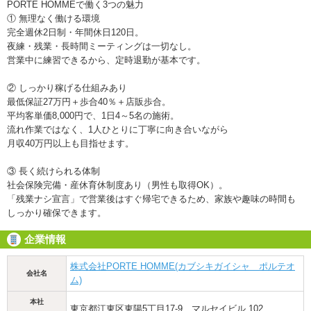
PORTE HOMMEで働く3つの魅力
① 無理なく働ける環境
完全週休2日制・年間休日120日。
夜練・残業・長時間ミーティングは一切なし。
営業中に練習できるから、定時退勤が基本です。
② しっかり稼げる仕組みあり
最低保証27万円＋歩合40％＋店販歩合。
平均客単価8,000円で、1日4～5名の施術。
流れ作業ではなく、1人ひとりに丁寧に向き合いながら
月収40万円以上も目指せます。
③ 長く続けられる体制
社会保険完備・産休育休制度あり（男性も取得OK）。
「残業ナシ宣言」で営業後はすぐ帰宅できるため、家族や趣味の時間も
しっかり確保できます。
企業情報
株式会社PORTE HOMME(カブシキガイシャ ポルテオ
会社名
ム)
本社
東京都江東区東陽5丁目17-9 マルセイビル 102