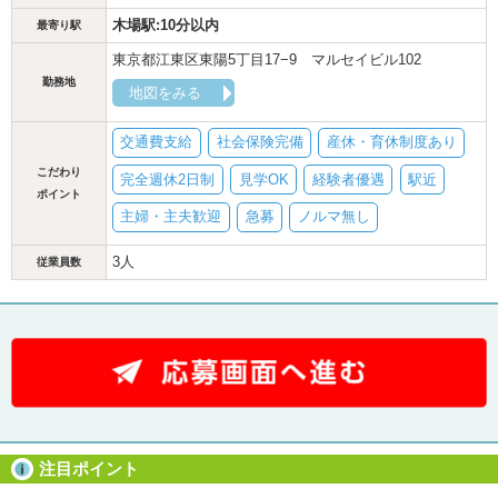
木場駅:10分以内
最寄り駅
東京都江東区東陽5丁目17−9 マルセイビル102
勤務地
地図をみる
交通費支給
社会保険完備
産休・育休制度あり
こだわり
完全週休2日制
見学OK
経験者優遇
駅近
ポイント
主婦・主夫歓迎
急募
ノルマ無し
3人
従業員数
注目ポイント