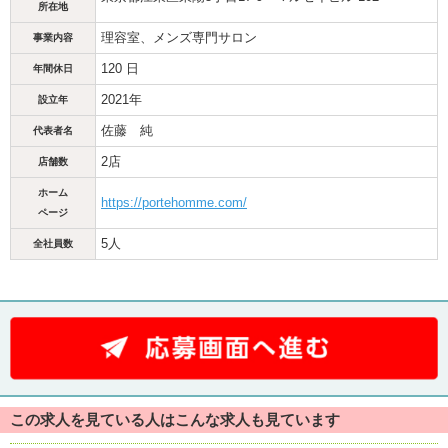
所在地
理容室、メンズ専門サロン
事業内容
120 日
年間休日
2021年
設立年
佐藤 純
代表者名
2店
店舗数
ホーム
https://portehomme.com/
ページ
5人
全社員数
この求人を見ている人はこんな求人も見ています