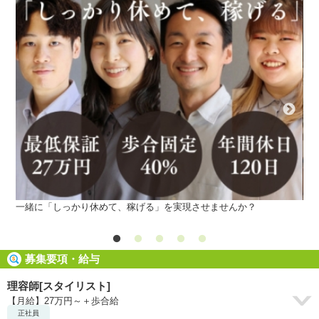
ちし
一緒に「しっかり休めて、稼げる」を実現させませんか？
し
募集要項・給与
理容師[スタイリスト]
【月給】27万円～＋歩合給
正社員