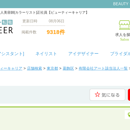
BEAUTY
の求人美容師[カラーリスト]正社員【ビューティーキャリア】
更新日時 08月06日
9318件
掲載件数
求人を
Salon
アシスタント]
ネイリスト
アイデザイナー
ブライダ
ティーキャリア
>
店舗検索
>
東京都
>
葛飾区
>
有限会社アート該当法人一覧