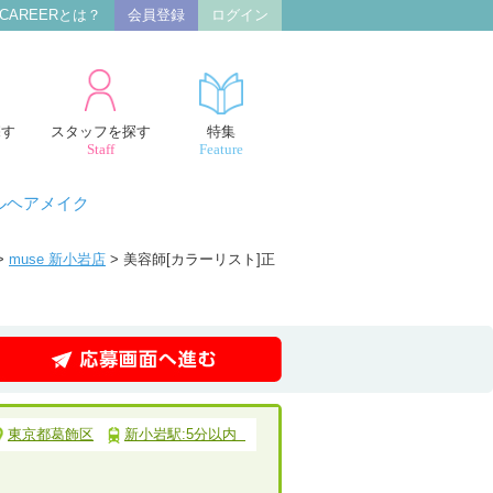
 CAREERとは？
会員登録
ログイン
探す
スタッフを探す
特集
Staff
Feature
ルヘアメイク
>
muse 新小岩店
> 美容師[カラーリスト]正
東京都葛飾区
新小岩駅:5分以内