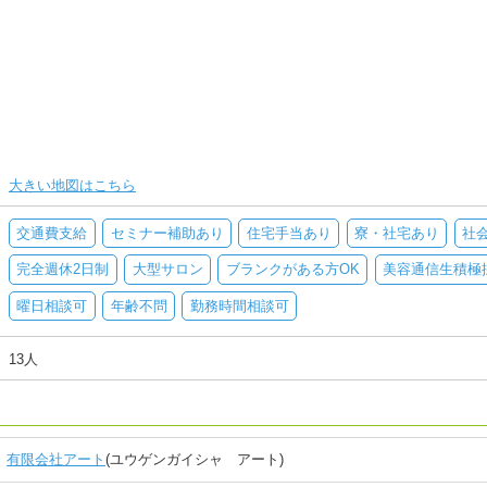
大きい地図はこちら
交通費支給
セミナー補助あり
住宅手当あり
寮・社宅あり
社
完全週休2日制
大型サロン
ブランクがある方OK
美容通信生積極
曜日相談可
年齢不問
勤務時間相談可
13人
有限会社アート
(ユウゲンガイシャ アート)