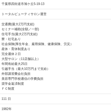
千葉県四街道市旭ケ丘5-19-13
トータルビューティサロン運営
交通費(最大2万円支給)
セミナー補助(全額／一部)
住宅手当(最大2万円支給)
寮・社宅あり
社会保険(厚生年金、雇用保険、健康保険、労災）
産休・育休制度あり
完全週休２日
大型サロン（11店舗以上）
年間有給最大25日
引越手当（最大10万円まで支給）
外部講習費会社負担
美容専門学校通信の学費負担
奨学金返済制度
ＦＣ制度
111 日
1982年