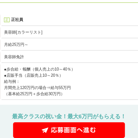
正社員
正
美容師[カラーリスト]
月給25万円～
美容師免許
●歩合給・報酬（個人売上の10～40％）
●店販手当（店販売上10～20％）
給与例：
月間売上120万円の場合⇒給与55万円
（基本給25万円＋歩合給30万円）
最高クラスの祝い金！最大6万円がもらえる！