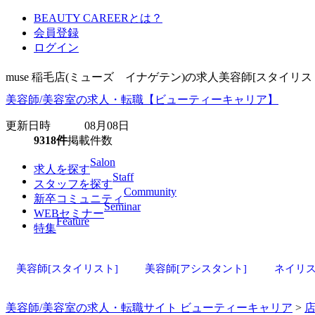
BEAUTY CAREERとは？
会員登録
ログイン
muse 稲毛店(ミューズ イナゲテン)の求人美容師[スタイ
美容師/美容室の求人・転職【ビューティーキャリア】
更新日時 08月08日
9318件
掲載件数
Salon
求人を探す
Staff
スタッフを探す
Community
新卒コミュニティ
Seminar
WEBセミナー
Feature
特集
美容師[スタイリスト]
美容師[アシスタント]
ネイリ
美容師/美容室の求人・転職サイト ビューティーキャリア
>