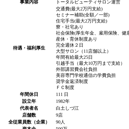
事業内容
トータルビューティサロン運営
交通費(最大2万円支給)
セミナー補助(全額／一部)
住宅手当(最大2万円支給)
寮・社宅あり
社会保険(厚生年金、雇用保険、健
産休・育休制度あり
完全週休２日
待遇・福利厚生
大型サロン（11店舗以上）
年間有給最大25日
引越手当（最大10万円まで支給）
外部講習費会社負担
美容専門学校通信の学費負担
奨学金返済制度
ＦＣ制度
年間休日
111 日
設立年
1982年
代表者名
白土しづ江
店舗数
9店
全従業員数（企業）
90人
資本金
500万