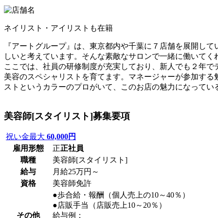
ネイリスト・アイリストも在籍
『アートグループ』は、東京都内や千葉に７店舗を展開して
しいと考えています。そんな素敵なサロンで一緒に働いてく
ここでは、社員の研修制度が充実しており、新人でも２年で
美容のスペシャリストを育てます。マネージャーが参加する
ストというカラーのプロがいて、このお店の魅力になってい
美容師[スタイリスト]
募集要項
祝い金最大
60,000円
雇用形態
正
正社員
職種
美容師[スタイリスト]
給与
月給25万円～
資格
美容師免許
●歩合給・報酬（個人売上の10～40％）
●店販手当（店販売上10～20％）
その他
給与例：