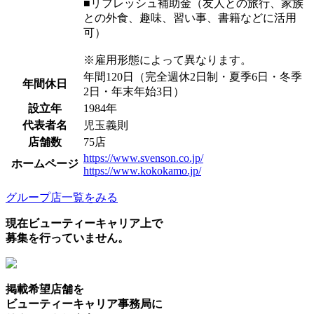
■リフレッシュ補助金（友人との旅行、家族
との外食、趣味、習い事、書籍などに活用
可）
※雇用形態によって異なります。
年間120日（完全週休2日制・夏季6日・冬季
年間休日
2日・年末年始3日）
設立年
1984年
代表者名
児玉義則
店舗数
75店
https://www.svenson.co.jp/
ホームページ
https://www.kokokamo.jp/
グループ店一覧をみる
現在ビューティーキャリア上で
募集を行っていません。
掲載希望店舗を
ビューティーキャリア事務局に