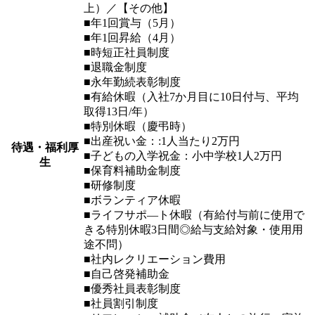
上）／【その他】
■年1回賞与（5月）
■年1回昇給（4月）
■時短正社員制度
■退職金制度
■永年勤続表彰制度
■有給休暇（入社7か月目に10日付与、平均
取得13日/年）
■特別休暇（慶弔時）
■出産祝い金：:1人当たり2万円
待遇・福利厚
■子どもの入学祝金：小中学校1人2万円
生
■保育料補助金制度
■研修制度
■ボランティア休暇
■ライフサポ―ト休暇（有給付与前に使用で
きる特別休暇3日間◎給与支給対象・使用用
途不問）
■社内レクリエーション費用
■自己啓発補助金
■優秀社員表彰制度
■社員割引制度