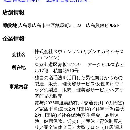
広島県広島市中区
紙屋町西駅:1分以内
店舗情報
勤務地
広島県広島市中区紙屋町2-1-22 広島興銀ビル6Ｆ
企業情報
株式会社スヴェンソン(カブシキガイシャス
会社名
ヴェンソン)
東京都港区赤坂1-12-32 アークヒルズ森ビ
所在地
ル17階 私書箱510号
独自の増毛法を活用した男性向けかつらの
製造、販売、理美容サービス/女性向けウィ
事業内容
ッグの製造、販売、理美容サービス/ヘアケ
ア商品の販売
賞与(2025年度実績有)／交通費(月10万円迄)
／家族手当(最大2万円支給)／住宅手当(最大
2万円支給)／社会保険(厚生年金、雇用保
険、健康保険、労災）／産休・育休制度あ
り／完全週休２日／大型サロン（11店舗以