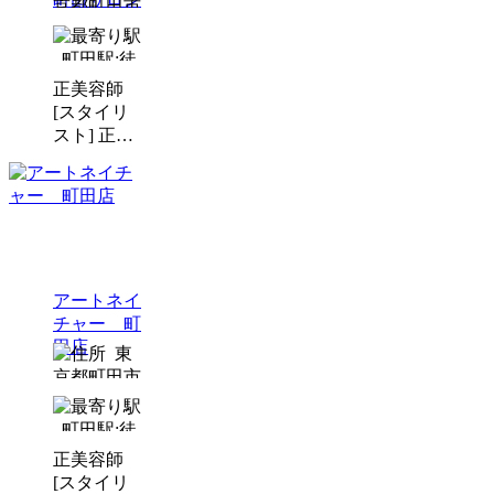
京都町田市
町田駅:徒
歩5分以内
正
美容師
[スタイリ
スト]
正
美
容師[アシ
スタント
(中途)]
パ
美容師[ス
タイリス
ト]
アートネイ
チャー 町
田店
東
京都町田市
町田駅:徒
歩5分以内
正
美容師
[スタイリ