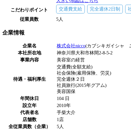
大きい地図はこちら
交通費支給
完全週休2日制
こだわりポイント
従業員数
5人
企業
情報
企業名
株式会社nicco
(カブシキガイシャ 
本社所在地
神奈川県大和市林間2-8-5-2
事業内容
美容室の経営
交通費(全額支給)
社会保険(雇用保険、労災)
待遇・福利厚生
完全週休２日
社員旅行(2015年グアム)
美容国保
年間休日
104 日
設立年
2010年
代表者名
手柴大介
店舗数
1店
全従業員数（企業）
5人