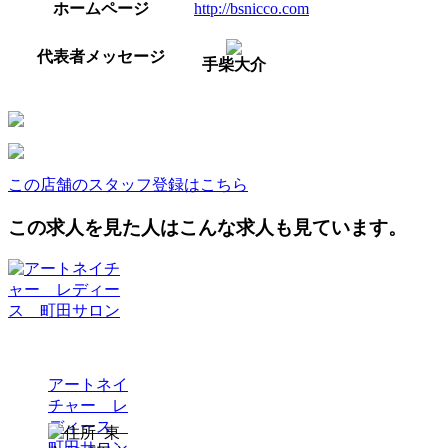
ホームページ
http://bsnicco.com
代表者メッセージ
手柴大介
この店舗のスタッフ登録はこちら
この求人を見た人はこんな求人も見ています。
アートネイ
チャー レ
ディース
東
町田サロン