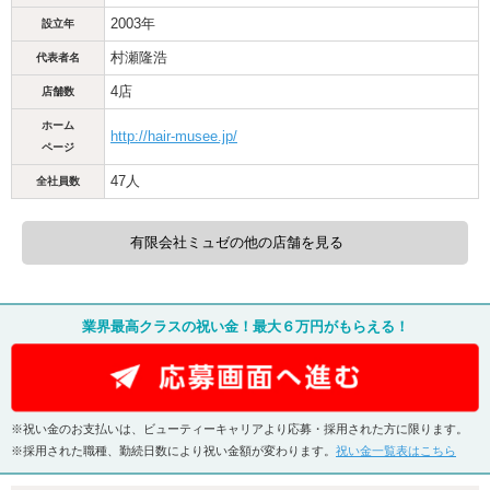
2003年
設立年
村瀬隆浩
代表者名
4店
店舗数
ホーム
http://hair-musee.jp/
ページ
47人
全社員数
有限会社ミュゼの他の店舗を見る
業界最高クラスの祝い金！最大６万円がもらえる！
※祝い金のお支払いは、ビューティーキャリアより応募・採用された方に限ります。
※採用された職種、勤続日数により祝い金額が変わります。
祝い金一覧表はこちら