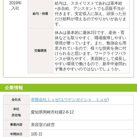
2019年
給与は、スタイリストであれば基本給
入社
+歩合給、アシスタントでも店販手当が
付きます。安定収入に加え、頑張った分
給与・待遇
だけ給料が増えるのでやりがいがありま
す。
休みは基本的に週休2日です。産休・育
休なども取りやすく、職場復帰しやすい
環境が整っています。また、勉強会も用
意されているので、様々な技術を身に付
労働環境
けられると思います。ワークライフバラ
ンスが保ちやすく、美容師として成長し
やすい環境で働けるので、新卒中途問わ
ず働きやすいのではないでしょうか。
企業情報
有限会社ミュゼ(ユウゲンガイシャ ミュゼ)
会社名
本社
愛知県岡崎市柱曙2-8-12
所在地
美容室の経営
事業内容
105 日
年間休日