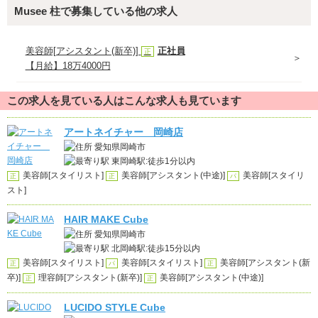
Musee 柱で募集している他の求人
美容師[アシスタント(新卒)]
正社員
正
【月給】18万4000円
この求人を見ている人はこんな求人も見ています
アートネイチャー 岡崎店
愛知県岡崎市
東岡崎駅:徒歩1分以内
美容師[スタイリスト]
美容師[アシスタント(中途)]
美容師[スタイリ
正
正
パ
スト]
HAIR MAKE Cube
愛知県岡崎市
北岡崎駅:徒歩15分以内
美容師[スタイリスト]
美容師[スタイリスト]
美容師[アシスタント(新
正
パ
正
卒)]
理容師[アシスタント(新卒)]
美容師[アシスタント(中途)]
正
正
LUCIDO STYLE Cube