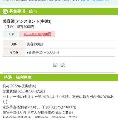
募集要項・給与
美容師[アシスタント(中途)]
【月給】18万4000円
40,000円
正社員
祝い金最大
美容師免許
資格
●皆勤手当(＋5000円)
その他
待遇・福利厚生
賞与(2022年度実績有)
交通費(最大1万8700円支給)
セミナー補助(セミナー等内容により応相談。過去に15万円の補助実績あ
り)
家族手当(配偶者7000円。子供1人につき5000円)
住宅手当(1万円 ※本人が世帯主の場合に限る)
社会保険(厚生年金、雇用保険、健康保険、労災）