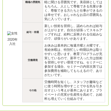
軽に聞ける雰囲気です。美容師としては
職場の雰囲気
もちろん、人として尊敬できる先輩が多
く、尊敬できる方たちと仕事ができるの
は幸せです。おしゃれなお店の雰囲気も
気に入っています。
新しい技術を習得し、認められれば給与
が上がります。自分が頑張ってスキルア
給与・待遇
ップすれば、給料に反映される仕組みな
ので、頑張りがいがあります。
2020年
入社
お休みは基本的に毎週月曜と火曜です。
有給休暇は、特別忙しい時期以外は取り
やすいと思います。教育プログラムが充
実しているので、新卒で入った方は技術
労働環境
を習得しやすい環境ですね。セミナーに
参加する場合、セミナーの内容次第では
参加費用を補助してもらえるので、あり
がたいです。
労働時間を短くし、スタッフが趣味など
に使う時間を増やすことでやる気を引き
出すという考えが基本にあります。プラ
その他
イベートの充実が生産性を高めて、お給
料も増えていく仕組みです。