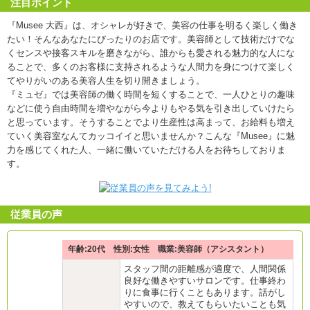
注目ポイント
『Musee 大西』は、オシャレが好きで、美容の仕事を明るく楽しく働き
たい！そんなあなたにびったりのお店です。美容師として技術だけでな
くセンスや接客スキルを磨きながら、誰からも愛される魅力的な人にな
ることで、多くのお客様に支持されるような人間力を身につけて楽しく
てやりがいのある美容人生を切り開きましょう。
『ミュゼ』では美容師の働く時間を短くすることで、一人ひとりの趣味
などに使う自由時間を増やながら今よりもやる気を引き出していけたら
と思っています。そうすることでより生産性は高まって、お給料も増え
ていく美容室なんてカッコイイと思いませんか？こんな『Musee』に魅
力を感じてくれた人、一緒に働いていただける人をお待ちしておりま
す。
従業員の声
年齢:20代 性別:女性 職業:美容師（アシスタント）
スタッフ間の距離感が適度で、人間関係
良好な働きやすいサロンです。仕事終わ
りに食事に行くこともあります。話がし
やすいので、教えてもらいたいことも気