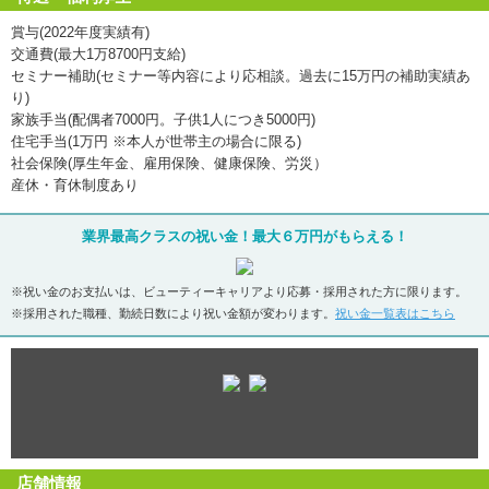
賞与(2022年度実績有)
交通費(最大1万8700円支給)
セミナー補助(セミナー等内容により応相談。過去に15万円の補助実績あ
り)
家族手当(配偶者7000円。子供1人につき5000円)
住宅手当(1万円 ※本人が世帯主の場合に限る)
社会保険(厚生年金、雇用保険、健康保険、労災）
産休・育休制度あり
業界最高クラスの祝い金！最大６万円がもらえる！
※祝い金のお支払いは、ビューティーキャリアより応募・採用された方に限ります。
※採用された職種、勤続日数により祝い金額が変わります。
祝い金一覧表はこちら
店舗情報