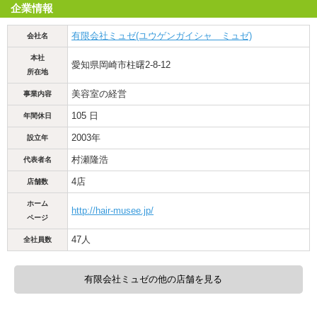
企業情報
有限会社ミュゼ(ユウゲンガイシャ ミュゼ)
会社名
本社
愛知県岡崎市柱曙2-8-12
所在地
美容室の経営
事業内容
105 日
年間休日
2003年
設立年
村瀬隆浩
代表者名
4店
店舗数
ホーム
http://hair-musee.jp/
ページ
47人
全社員数
有限会社ミュゼの他の店舗を見る