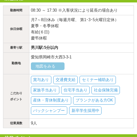
08:30 ～ 17:30 ※入客状況により延長の場合あり
勤務時間
月7～8日休み（毎週月曜、 第1･3･5火曜日定休）
夏季・冬季休暇
休日休暇
有給(６日)
慶弔休暇
男川駅:5分以内
最寄り駅
愛知県岡崎市大西3-3-1
勤務地
地図をみる
賞与あり
交通費支給
セミナー補助あり
家族手当あり
住宅手当あり
社会保険完備
こだわり
ポイント
産休・育休制度あり
ブランクがある方OK
バックシャンプー
新卒学生採用中
9人
従業員数