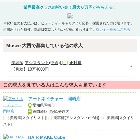
業界最高クラスの祝い金！最大６万円がもらえる！
※祝い金のお支払いは、ビューティーキャリアより応募・採用された方に限ります。
※採用された職種、勤続日数により祝い金額が変わります。
祝い金一覧表はこちら
Musee 大西で募集している他の求人
美容師[アシスタント(中途)]
正社員
正
【月給】18万4000円
この求人を見ている人はこんな求人も見ています
アートネイチャー 岡崎店
愛知県岡崎市
東岡崎駅:徒歩1分以内
美容師[スタイリスト]
美容師[アシスタント(中途)]
美容師[スタイリ
正
正
パ
スト]
HAIR MAKE Cube