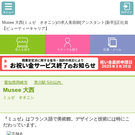
Musee 大西(ミュゼ オオニシ)の求人美容師[アシスタント(新卒)]正社員
【ビューティーキャリア】
求人を探す
スタッフを探す
応募・メール
愛知県岡崎市
男川駅:5分以内
Musee 大西
ミュゼ オオニシ
『ミュゼ』はフランス語で美術館。デザインと技術には特にこ
だわっています。