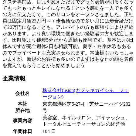
クステ専門店。目元を変えただけでグッと表情が明るくなっ
てもっともっとキレイになれる！という感動を一人でも多く
の方に伝えたくて、このサロンをオープンさせました。正社
員は固定月給23万円～＋歩合給なので多い月には歩合給だけ
で20万円になることも。アルバイトの方も頑張りにより昇給
があります。より良い環境で働きたい経験者の方を歓迎しま
す。田町駅より徒歩5分だから通勤も便利です。基本は月8日
休みですが完全週休2日も相談可能。夏季・冬季休暇もある
のでプライベートも充実させられます。常連様もいらっしゃ
いますが、新規のお客様も多いのでまずはあなたの顔を名前
を覚えてもらうことから始めましょう
企業情報
株式会社fusion(カブシキカイシャ フュ
会社名
ージョン)
本社
東京都港区芝5-27-4 芝サニーハイツ202
所在地
号
美容室、ネイルサロン、アイラッシュ、
事業内容
トータルビューティーサロンの経営他
年間休日
104 日