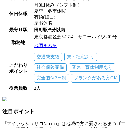
月8日休み（シフト制）
夏季・冬季休暇
休日休暇
有給(10日)
慶弔休暇
最寄り駅
田町駅:5分以内
東京都港区芝5-27-4 サニーハイツ201号
勤務地
地図をみる
交通費支給
寮・社宅あり
こだわり
社会保険完備
産休・育休制度あり
ポイント
完全週休2日制
ブランクがある方OK
従業員数
2人
注目ポイント
『アイラッシュサロン emu』は地域の方に愛されるまつげエ