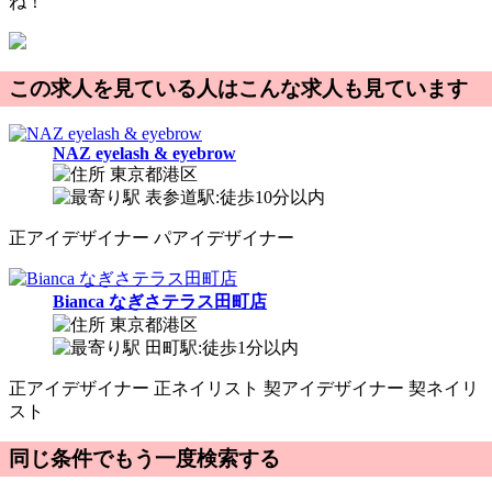
ね！
この求人を見ている人はこんな求人も見ています
NAZ eyelash & eyebrow
東京都港区
表参道駅:徒歩10分以内
正
アイデザイナー
パ
アイデザイナー
Bianca なぎさテラス田町店
東京都港区
田町駅:徒歩1分以内
正
アイデザイナー
正
ネイリスト
契
アイデザイナー
契
ネイリ
スト
同じ条件でもう一度検索する