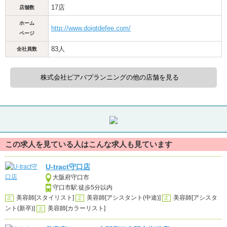
17店
店舗数
ホーム
http://www.doigtdefee.com/
ページ
83人
全社員数
株式会社ピアバプランニングの他の店舗を見る
この求人を見ている人はこんな求人も見ています
U-tract守口店
大阪府守口市
守口市駅:徒歩5分以内
美容師[スタイリスト]
美容師[アシスタント(中途)]
美容師[アシスタ
正
正
正
ント(新卒)]
美容師[カラーリスト]
正