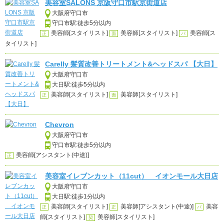
美容室SALONS 京阪守口市駅京街道店
大阪府守口市
守口市駅:徒歩5分以内
美容師[スタイリスト]
美容師[スタイリスト]
美容師[ス
正
面
パ
タイリスト]
Carelly 髪質改善トリートメント&ヘッドスパ 【大日】
大阪府守口市
大日駅:徒歩5分以内
美容師[スタイリスト]
美容師[スタイリスト]
正
面
Chevron
大阪府守口市
守口市駅:徒歩5分以内
美容師[アシスタント(中途)]
正
美容室イレブンカット（11cut） イオンモール大日店
大阪府守口市
大日駅:徒歩1分以内
美容師[スタイリスト]
美容師[アシスタント(中途)]
美容
正
正
パ
師[スタイリスト]
美容師[スタイリスト]
契