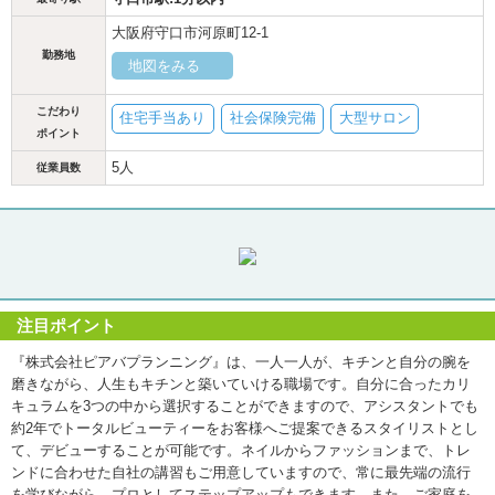
大阪府守口市河原町12-1
勤務地
地図をみる
こだわり
住宅手当あり
社会保険完備
大型サロン
ポイント
5人
従業員数
注目ポイント
『株式会社ピアバプランニング』は、一人一人が、キチンと自分の腕を
磨きながら、人生もキチンと築いていける職場です。自分に合ったカリ
キュラムを3つの中から選択することができますので、アシスタントでも
約2年でトータルビューティーをお客様へご提案できるスタイリストとし
て、デビューすることが可能です。ネイルからファッションまで、トレ
ンドに合わせた自社の講習もご用意していますので、常に最先端の流行
を学びながら、プロとしてステップアップもできます。また、ご家庭を