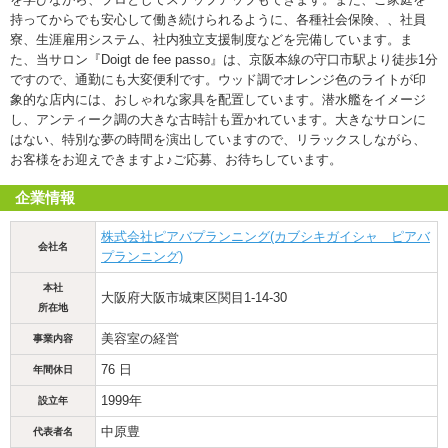
持ってからでも安心して働き続けられるように、各種社会保険、、社員
寮、生涯雇用システム、社内独立支援制度などを完備しています。ま
た、当サロン『Doigt de fee passo』は、京阪本線の守口市駅より徒歩1分
ですので、通勤にも大変便利です。ウッド調でオレンジ色のライトが印
象的な店内には、おしゃれな家具を配置しています。潜水艦をイメージ
し、アンティーク調の大きな古時計も置かれています。大きなサロンに
はない、特別な夢の時間を演出していますので、リラックスしながら、
お客様をお迎えできますよ♪ご応募、お待ちしています。
企業情報
株式会社ピアバプランニング(カブシキガイシャ ピアバ
会社名
プランニング)
本社
大阪府大阪市城東区関目1-14-30
所在地
美容室の経営
事業内容
76 日
年間休日
1999年
設立年
中原豊
代表者名