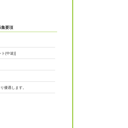
募集要項
ト(中途)]
より優遇します。