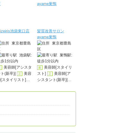
rizeiris池袋東口店
髪質改善サロン
ayame巣鴨
東京都豊島
東京都豊島
区
区
池袋駅:
巣鴨駅:
徒歩1分以内
徒歩1分以内
美容師[アシスタ
美容師[スタイリ
正
面
ト(新卒)]
美容
スト]
美容師[ア
正
正
[スタイリスト]
シスタント(新卒)]
美容師[スタイリ
美容師[スタイリ
面
パ
スト]
アイデザ
スト]
正
イナー