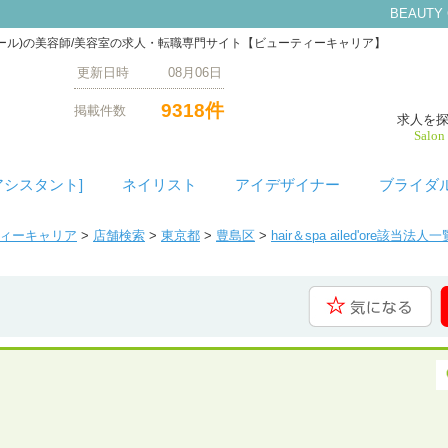
BEAUTY
スパ エルドール)の美容師/美容室の求人・転職専門サイト【ビューティーキャリア】
更新日時 08月06日
9318件
掲載件数
求人を
Salon
アシスタント]
ネイリスト
アイデザイナー
ブライダ
ティーキャリア
>
店舗検索
>
東京都
>
豊島区
>
hair＆spa ailed'ore該当法人一