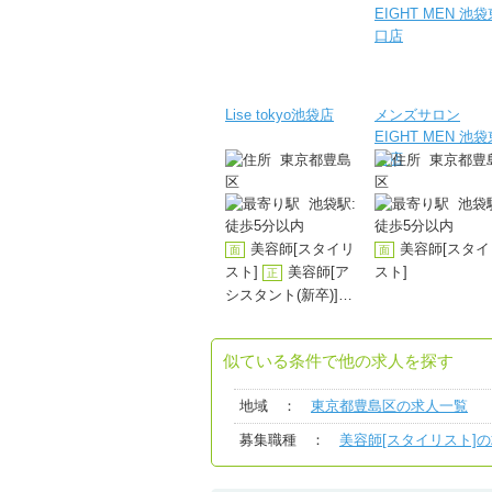
Lise tokyo池袋店
メンズサロン
EIGHT MEN 池
口店
東京都豊島
東京都豊
区
区
池袋駅:
池袋駅
徒歩5分以内
徒歩5分以内
美容師[スタイリ
美容師[スタイ
面
面
スト]
美容師[ア
スト]
正
シスタント(新卒)]
美容師[スタイリ
パ
スト]
似ている条件で他の求人を探す
地域 ：
東京都豊島区の求人一覧
募集職種 ：
美容師[スタイリスト]