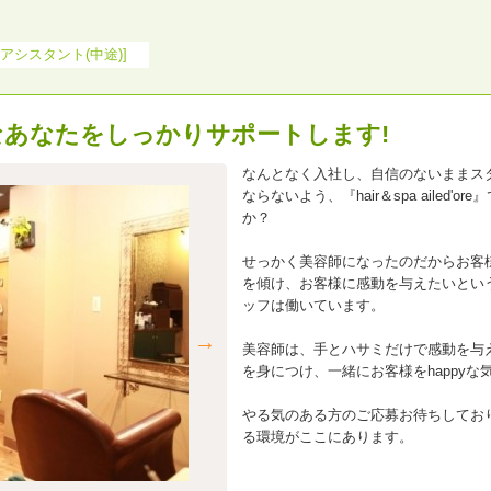
アシスタント(中途)]
なあなたをしっかりサポートします!
なんとなく入社し、自信のないままス
ならないよう、『hair＆spa ailed
か？
せっかく美容師になったのだからお客
を傾け、お客様に感動を与えたいという気持ちで
ッフは働いています。
美容師は、手とハサミだけで感動を与
を身につけ、一緒にお客様をhappyな
やる気のある方のご応募お待ちしてお
る環境がここにあります。