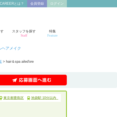
 CAREERとは？
会員登録
ログイン
探す
スタッフを探す
特集
Staff
Feature
ルヘアメイク
覧
> hair＆spa ailed'ore
東京都豊島区
池袋駅:10分以内