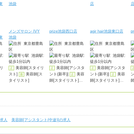
メンズサロン IVY
prize池袋西口店
agir hair池袋東口店
p
袋東
池袋
島
東京都豊島
東京都豊島
東京都豊島
区
区
区
:
池袋駅:
池袋駅:
池袋駅:
徒歩1分以内
徒歩1分以内
徒歩1分以内
リ
美容師[スタイリ
美容師[アシスタ
美容師[アシスタ
正
正
正
スト]
美容師[ス
ント(新卒)]
美容
ント(新卒)]
美容
ン
面
正
正
タイリスト]
師[スタイリスト]
師[スタイリスト]
師
美容師[スタイリ
美容師[スタイリ
面
面
スト]
スト]
の求人
美容師[アシスタント(中途)]の求人