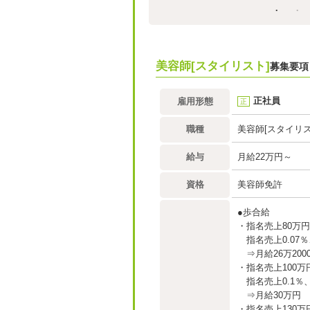
美容師[スタイリスト]
募集要項
正社員
雇用形態
正
職種
美容師[スタイリス
給与
月給22万円～
資格
美容師免許
●歩合給
・指名売上80万
指名売上0.07％
⇒月給26万200
・指名売上100
指名売上0.1％、
⇒月給30万円
・指名売上130